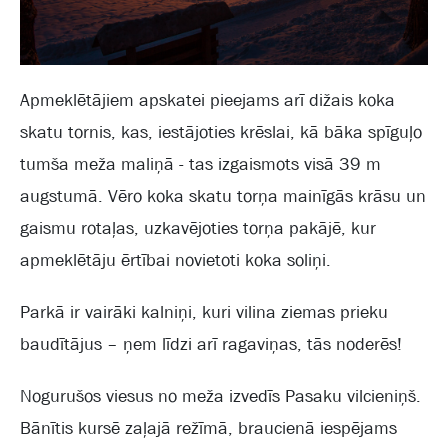
Apmeklētājiem apskatei pieejams arī dižais koka
skatu tornis, kas, iestājoties krēslai, kā bāka spīguļo
tumša meža maliņā - tas izgaismots visā 39 m
augstumā. Vēro koka skatu torņa mainīgās krāsu un
gaismu rotaļas, uzkavējoties torņa pakājē, kur
apmeklētāju ērtībai novietoti koka soliņi.
Parkā ir vairāki kalniņi, kuri vilina ziemas prieku
baudītājus – ņem līdzi arī ragaviņas, tās noderēs!
Nogurušos viesus no meža izvedīs Pasaku vilcieniņš.
Bānītis kursē zaļajā režīmā, braucienā iespējams