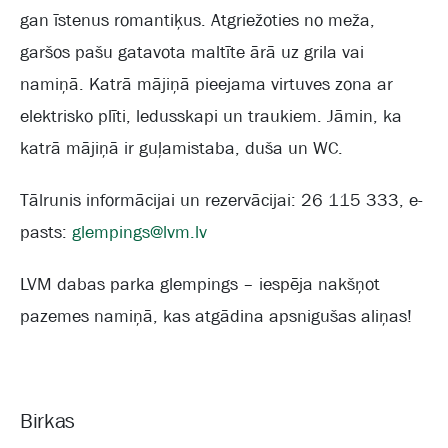
gan īstenus romantiķus. Atgriežoties no meža,
garšos pašu gatavota maltīte ārā uz grila vai
namiņā. Katrā mājiņā pieejama virtuves zona ar
elektrisko plīti, ledusskapi un traukiem. Jāmin, ka
katrā mājiņā ir guļamistaba, duša un WC.
Tālrunis informācijai un rezervācijai: 26 115 333, e-
pasts:
glempings@lvm.lv
LVM dabas parka glempings – iespēja nakšņot
pazemes namiņā, kas atgādina apsnigušas aliņas!
Birkas