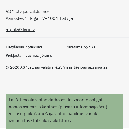
AS "Latvijas valsts meži"
Vaiņodes 1, Rīga, LV–1004, Latvija
atputa@lvm.lv
Lietošanas noteikumi
Privātuma politika
Piekļūstamības paziņojums
©
2026
AS "Latvijas valsts meži". Visas tiesības aizsargātas.
Lai šī tīmekļa vietne darbotos, tā izmanto obligāti
nepieciešamās sīkdatnes
(
plašāka informācija šeit
).
Ar Jūsu piekrišanu šajā vietnē papildus var tikt
izmantotas statistikas sīkdatnes.