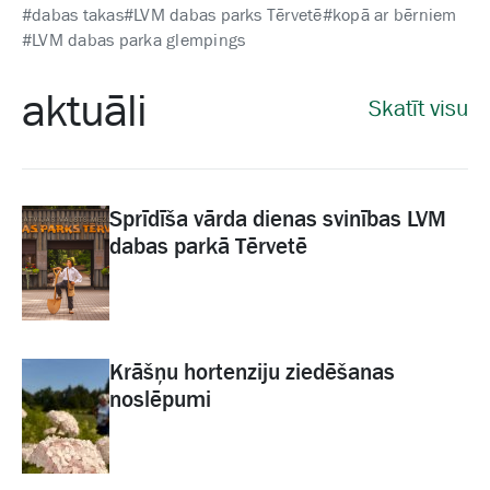
#dabas takas
#LVM dabas parks Tērvetē
#kopā ar bērniem
#LVM dabas parka glempings
aktuāli
Skatīt visu
Sprīdīša vārda dienas svinības LVM
dabas parkā Tērvetē
Krāšņu hortenziju ziedēšanas
noslēpumi