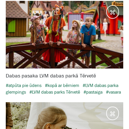
Galam
Dabas pasaka LVM dabas parkā Tērvetē
#atpūta pie ūdens
#kopā ar bērniem
#LVM dabas parka
glempings
#LVM dabas parks Tērvetē
#pastaiga
#vasara
Galam