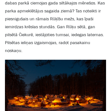
dabas parkā ciemojas gada siltākajos mēnešos. Kas
parka apmeklētājus sagaida ziemā? Tas noteikti ir
piesnigušais un rāmais Rūķīšu mežs, kas īpaši
iemirdzas krēslas stundās. Gan Rūķu sētā, gan
pilsētā Čiekurē, iestājoties tumsai, iedegas laternas.
Pilsētas ieliņas izgaismojas, radot pasakainu
noskaņu.