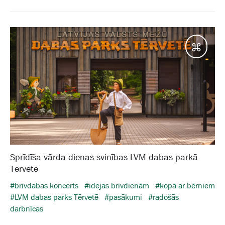
Galam
Sprīdīša vārda dienas svinības LVM dabas parkā
Tērvetē
#brīvdabas koncerts
#idejas brīvdienām
#kopā ar bērniem
#LVM dabas parks Tērvetē
#pasākumi
#radošās
darbnīcas