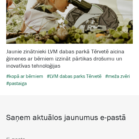
Jaunie zinātnieki LVM dabas parkā Tērvetē aicina
ģimenes ar bērniem izzināt pārtikas drošumu un
inovatīvas tehnoloģijas
#kopā ar bērniem
#LVM dabas parks Tērvetē
#meža zvēri
#pastaiga
Saņem aktuālos jaunumus e-pastā