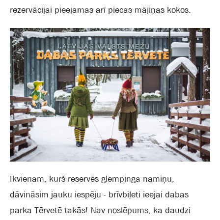
rezervācijai pieejamas arī piecas mājiņas kokos.
Ikvienam, kurš reservēs glempinga namiņu,
dāvināsim jauku iespēju - brīvbiļeti ieejai dabas
parka Tērvetē takās! Nav noslēpums, ka daudzi