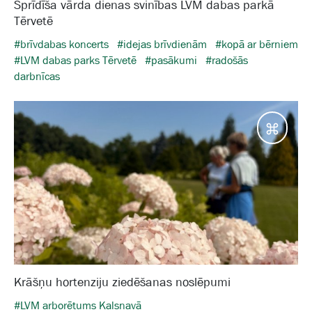
Sprīdīša vārda dienas svinības LVM dabas parkā
Tērvetē
#brīvdabas koncerts
#idejas brīvdienām
#kopā ar bērniem
#LVM dabas parks Tērvetē
#pasākumi
#radošās
darbnīcas
Galam
Krāšņu hortenziju ziedēšanas noslēpumi
#LVM arborētums Kalsnavā