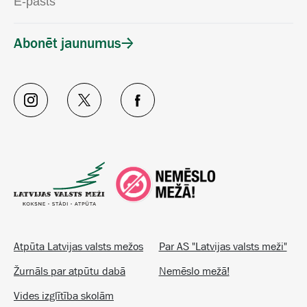
Abonēt jaunumus
Atpūta Latvijas valsts mežos
Par AS "Latvijas valsts meži"
Žurnāls par atpūtu dabā
Nemēslo mežā!
Vides izglītība skolām