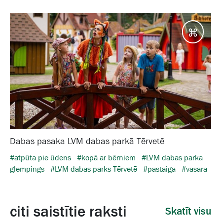
Galam
Dabas pasaka LVM dabas parkā Tērvetē
#atpūta pie ūdens
#kopā ar bērniem
#LVM dabas parka
glempings
#LVM dabas parks Tērvetē
#pastaiga
#vasara
citi saistītie raksti
Skatīt visu