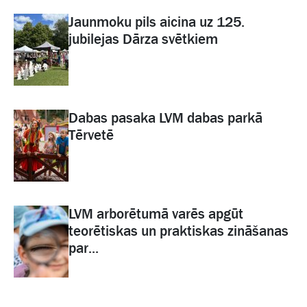
Jaunmoku pils aicina uz 125.
jubilejas Dārza svētkiem
Dabas pasaka LVM dabas parkā
Tērvetē
LVM arborētumā varēs apgūt
teorētiskas un praktiskas zināšanas
par...