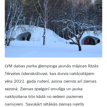
LVM dabas parka glempinga jaunās mājiņas līdzās
Tērvetes ūdenskrātuvei, kas durvis nakšņotājiem
vēra 2021. gada rudenī, aicina ciemos arī ziemas
sezonā. Ziemas spelgonī omulīga un jauka
nakšņošana būs kādā no sešiem pazemes
namiņiem. Savukārt siltākās ziemas naktīs