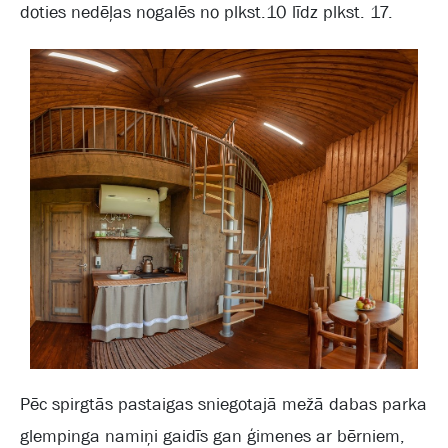
doties nedēļas nogalēs no plkst.10 līdz plkst. 17.
Pēc spirgtās pastaigas sniegotajā mežā dabas parka
glempinga namiņi gaidīs gan ģimenes ar bērniem,