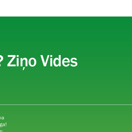
ā
 Ziņo Vides
na
ga!
ām