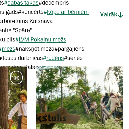
ts
#
dabas takas
#
decembris
is gads
#
koncerts
#
kopā ar bērniem
Vairāk
arborētums Kalsnavā
entrs "Spāre"
u pils
#
LVM Pokaiņu mežs
#
mežs
#
nakšņot mežā
#
pārgājiens
adošās darbnīcas
#
rudens
#
sēnes
aunmokas Palace
#
vasara
Galamērķi
Galam