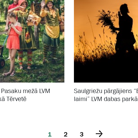
a Pasaku mežā LVM
Saulgriežu pārgājiens 
kā Tērvetē
laimi” LVM dabas parkā
1
2
3