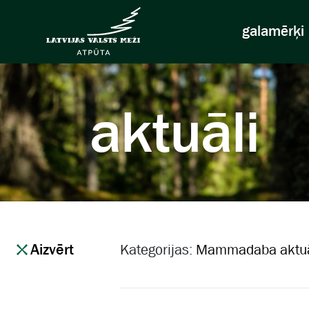
galamērķi
aktuāli
Aizvērt
Kategorijas:
Mammadaba aktuā