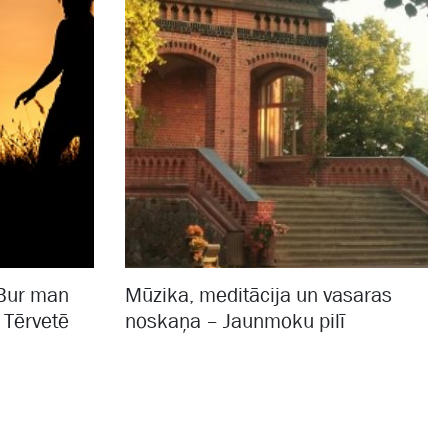
“Bur man
Mūzika, meditācija un vasaras
 Tērvetē
noskaņa – Jaunmoku pilī