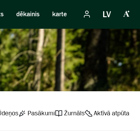
LV
ts
dēkainis
karte
Ūdeņos
Pasākumi
Žurnāls
Aktīvā atpūta