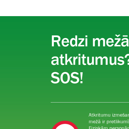
Redzi mež
atkritumus?
SOS!
Atkritumu izmeša
mežā ir pretlikumī
Fiziskām person