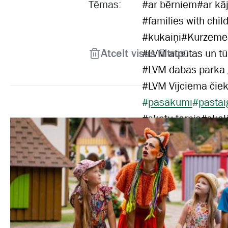
Tēmas:
#
ar bērniem
#
ar kā
#
families with chil
#
kukaiņi
#
Kurzeme
Atcelt visus filtrus
#
LVM atpūtas un tū
#
LVM dabas parka
#
LVM Vijciema čiek
#
pasākumi
#
pastai
#
skatu tornis
#
skol
#
velobraucējiem
#