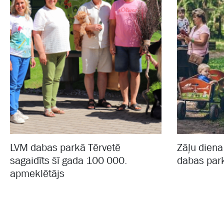
LVM dabas parkā Tērvetē
Zāļu dien
sagaidīts šī gada 100 000.
dabas par
apmeklētājs