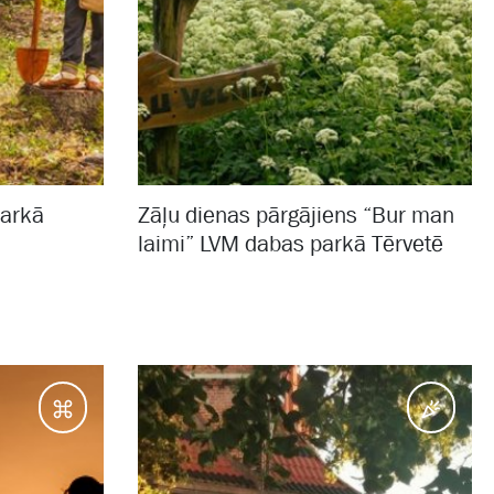
parkā
Zāļu dienas pārgājiens “Bur man
laimi” LVM dabas parkā Tērvetē
Galamērķi
Pasā