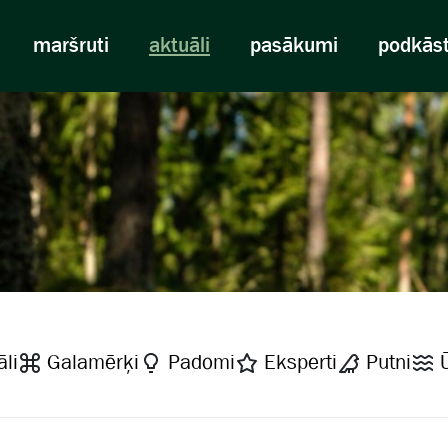
maršruti
aktuāli
pasākumi
podkās
li
Galamērķi
Padomi
Eksperti
Putni