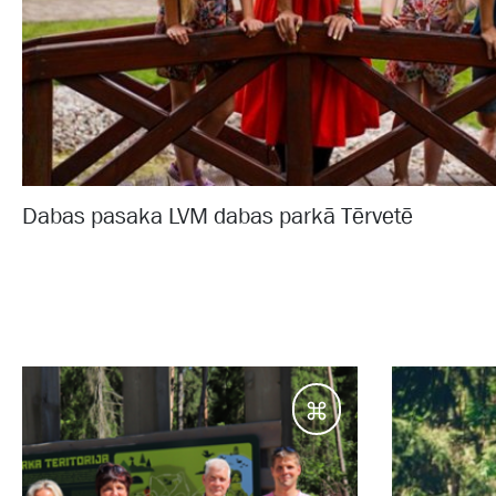
Dabas pasaka LVM dabas parkā Tērvetē
Galamērķi