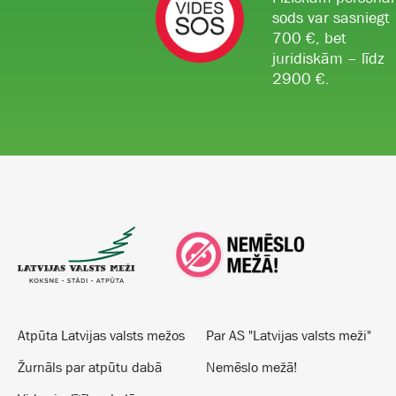
sods var sasniegt
700 €, bet
juridiskām – līdz
2900 €.
Atpūta Latvijas valsts mežos
Par AS "Latvijas valsts meži"
Žurnāls par atpūtu dabā
Nemēslo mežā!