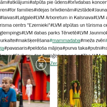
jām
#
atklājumi
#
atpūta pie ūdens
#
brīvdabas koncer
dren
#
for families
#
idejas brīvdienām
#
izstāde
#
Jauna
#
laivas
#
Latgale
#
LVM Arboretum in Kalsnava
#
LVM 
risma centrs "Ezernieki"
#
LVM atpūtas un tūrisma c
 glempings
#
LVM dabas parks Tērvetē
#
LVM Jaunmok
urkalte
#
makšķerēšana
#
mammadaba
#
meža zvēri
ga
#
pavasaris
#
peldoša mājiņa
#
purva taka
#
putni
#
r
ēniem
#
Skrīveru dendroloģiskais parks
#
The LVM J
Vidzeme
#
vienas dienas
#
Zemgale
#
ziema
Galamērķi