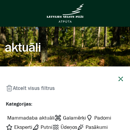
aktuāli
Aizvērt
Atcelt visus filtrus
Kategorijas:
Mammadaba aktuāli
Galamērķi
Padomi
Eksperti
Putni
Ūdeņos
Pasākumi