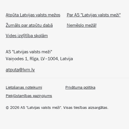
Atpūta Latvijas valsts mežos
Par AS "Latvijas valsts meži"
Žurnāls par atpūtu dabā
Nemēslo mežā!
Vides izglītība skolām
AS "Latvijas valsts meži"
Vaiņodes 1, Rīga, LV–1004, Latvija
atputa@lvm.lv
Lietošanas noteikumi
Privātuma politika
Piekļūstamības paziņojums
©
2026
AS "Latvijas valsts meži". Visas tiesības aizsargātas.