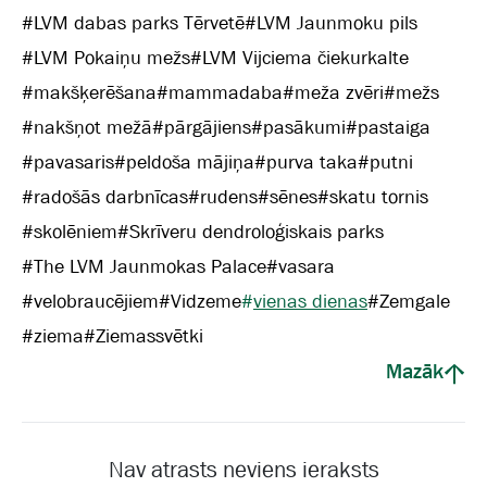
#
LVM dabas parks Tērvetē
#
LVM Jaunmoku pils
#
LVM Pokaiņu mežs
#
LVM Vijciema čiekurkalte
#
makšķerēšana
#
mammadaba
#
meža zvēri
#
mežs
#
nakšņot mežā
#
pārgājiens
#
pasākumi
#
pastaiga
#
pavasaris
#
peldoša mājiņa
#
purva taka
#
putni
#
radošās darbnīcas
#
rudens
#
sēnes
#
skatu tornis
#
skolēniem
#
Skrīveru dendroloģiskais parks
#
The LVM Jaunmokas Palace
#
vasara
#
velobraucējiem
#
Vidzeme
#
vienas dienas
#
Zemgale
#
ziema
#
Ziemassvētki
Mazāk
Nav atrasts neviens ieraksts