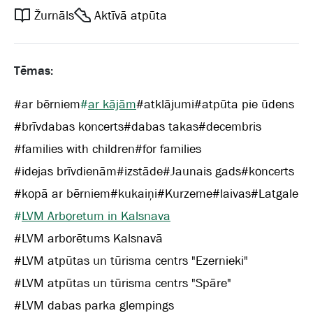
Žurnāls
Aktīvā atpūta
Tēmas:
#
ar bērniem
#
ar kājām
#
atklājumi
#
atpūta pie ūdens
#
brīvdabas koncerts
#
dabas takas
#
decembris
#
families with children
#
for families
#
idejas brīvdienām
#
izstāde
#
Jaunais gads
#
koncerts
#
kopā ar bērniem
#
kukaiņi
#
Kurzeme
#
laivas
#
Latgale
#
LVM Arboretum in Kalsnava
#
LVM arborētums Kalsnavā
#
LVM atpūtas un tūrisma centrs "Ezernieki"
#
LVM atpūtas un tūrisma centrs "Spāre"
#
LVM dabas parka glempings