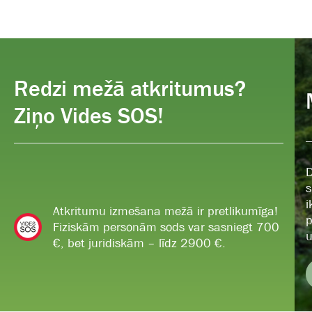
Redzi mežā atkritumus?
Ziņo Vides SOS!
D
s
i
Atkritumu izmešana mežā ir pretlikumīga!
p
Fiziskām personām sods var sasniegt 700
u
€, bet juridiskām – līdz 2900 €.