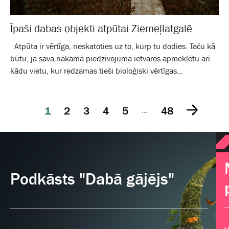
Īpaši dabas objekti atpūtai Ziemeļlatgalē
Atpūta ir vērtīga, neskatoties uz to, kurp tu dodies. Taču kā
būtu, ja sava nākamā piedzīvojuma ietvaros apmeklētu arī
kādu vietu, kur redzamas tieši bioloģiski vērtīgas...
1
2
3
4
5
48
...
Podkāsts "Dabā gājējs"