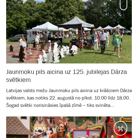
Mamm
Jaunmoku pils aicina uz 125. jubilejas Dārza
svētkiem
Latvijas valsts mežu Jaunmoku pils aicina uz krāšņiem Dārza
svētkiem, kas notiks 22. augustā no plkst. 10.00 līdz 18.00.
Šogad svētki norisināsies īpašā zīmē – tiks svinēta...
Galam