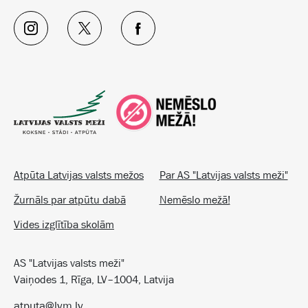
Atpūta Latvijas valsts mežos
Par AS "Latvijas valsts meži"
Žurnāls par atpūtu dabā
Nemēslo mežā!
Vides izglītība skolām
AS "Latvijas valsts meži"
Vaiņodes 1, Rīga, LV–1004, Latvija
atputa@lvm.lv