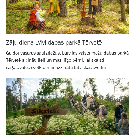
Zāļu diena LVM dabas parkā Tērvetē
Gaidot vasaras saulgriežus, Latvijas valsts mežu dabas parkā
Tērvetē aicināti lieli un mazi līgo bērni, lai skaisti
sagatavotos svētkiem un izzinātu latviskās svētku...
Galam