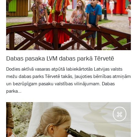
Dabas pasaka LVM dabas parkā Tērvetē
Dodies aktīvā vasaras atpūtā labiekārtotās Latvijas valsts
mežu dabas parks Tērvetē takās, ļaujoties bērnības atmiņām
un bezrūpīgam pasaku valstības vilinājumam. Dabas
parka...
Galam