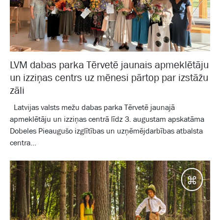
LVM dabas parka Tērvetē jaunais apmeklētāju
un izziņas centrs uz mēnesi pārtop par izstāžu
zāli
Latvijas valsts mežu dabas parka Tērvetē jaunajā
apmeklētāju un izziņas centrā līdz 3. augustam apskatāma
Dobeles Pieaugušo izglītības un uzņēmējdarbības atbalsta
centra...
Galam