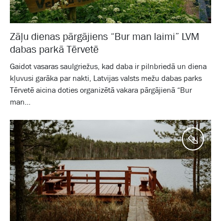
Zāļu dienas pārgājiens “Bur man laimi” LVM
dabas parkā Tērvetē
Gaidot vasaras saulgriežus, kad daba ir pilnbriedā un diena
kļuvusi garāka par nakti, Latvijas valsts mežu dabas parks
Tērvetē aicina doties organizētā vakara pārgājienā “Bur
man...
Aktīv