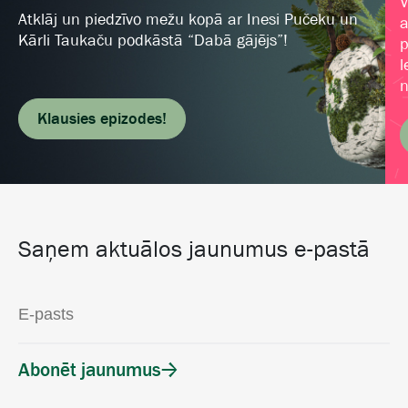
V
Atklāj un piedzīvo mežu kopā ar Inesi Pučeku un
a
Kārli Taukaču podkāstā “Dabā gājējs”!
p
l
n
Klausies epizodes!
Saņem aktuālos jaunumus e-pastā
Abonēt jaunumus