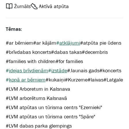
Žurnāls
Aktīvā atpūta
Tēmas:
#
ar bērniem
#
ar kājām
#
atklājumi
#
atpūta pie ūdens
#
brīvdabas koncerts
#
dabas takas
#
decembris
#
families with children
#
for families
#
idejas brīvdienām
#
izstāde
#
Jaunais gads
#
koncerts
#
kopā ar bērniem
#
kukaiņi
#
Kurzeme
#
laivas
#
Latgale
#
LVM Arboretum in Kalsnava
#
LVM arborētums Kalsnavā
#
LVM atpūtas un tūrisma centrs "Ezernieki"
#
LVM atpūtas un tūrisma centrs "Spāre"
#
LVM dabas parka glempings