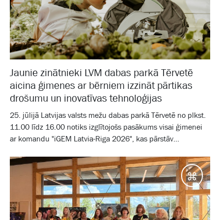
Jaunie zinātnieki LVM dabas parkā Tērvetē
aicina ģimenes ar bērniem izzināt pārtikas
drošumu un inovatīvas tehnoloģijas
25. jūlijā Latvijas valsts mežu dabas parkā Tērvetē no plkst.
11.00 līdz 16.00 notiks izglītojošs pasākums visai ģimenei
ar komandu "iGEM Latvia-Riga 2026", kas pārstāv...
Galam