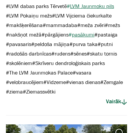
#
LVM dabas parks Tērvetē
#
LVM Jaunmoku pils
#
LVM Pokaiņu mežs
#
LVM Vijciema čiekurkalte
#
makšķerēšana
#
mammadaba
#
meža zvēri
#
mežs
#
nakšņot mežā
#
pārgājiens
#
pasākumi
#
pastaiga
#
pavasaris
#
peldoša mājiņa
#
purva taka
#
putni
#
radošās darbnīcas
#
rudens
#
sēnes
#
skatu tornis
#
skolēniem
#
Skrīveru dendroloģiskais parks
#
The LVM Jaunmokas Palace
#
vasara
#
velobraucējiem
#
Vidzeme
#
vienas dienas
#
Zemgale
#
ziema
#
Ziemassvētki
Vairāk