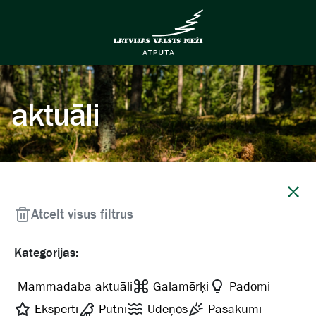
aktuāli
Aizvērt
Atcelt visus filtrus
Kategorijas:
Mammadaba aktuāli
Galamērķi
Padomi
Eksperti
Putni
Ūdeņos
Pasākumi