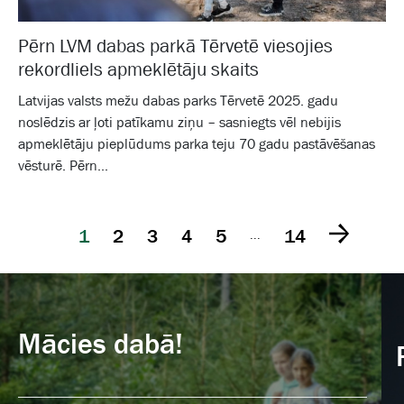
Pērn LVM dabas parkā Tērvetē viesojies
rekordliels apmeklētāju skaits
Latvijas valsts mežu dabas parks Tērvetē 2025. gadu
noslēdzis ar ļoti patīkamu ziņu – sasniegts vēl nebijis
apmeklētāju pieplūdums parka teju 70 gadu pastāvēšanas
vēsturē. Pērn...
1
2
3
4
5
14
...
Mācies dabā!