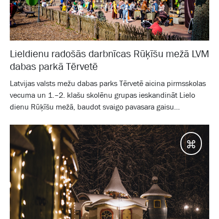
Lieldienu radošās darbnīcas Rūķīšu mežā LVM
dabas parkā Tērvetē
Latvijas valsts mežu dabas parks Tērvetē aicina pirmsskolas
vecuma un 1.–2. klašu skolēnu grupas ieskandināt Lielo
dienu Rūķīšu mežā, baudot svaigo pavasara gaisu...
Galam