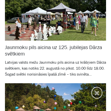
Jaunmoku pils aicina uz 125. jubilejas Dārza
svētkiem
Latvijas valsts mežu Jaunmoku pils aicina uz krāšņiem Dārza
svētkiem, kas notiks 22. augustā no plkst. 10.00 līdz 18.00.
Šogad svētki norisināsies īpašā zīmē – tiks svinēta...
Galam