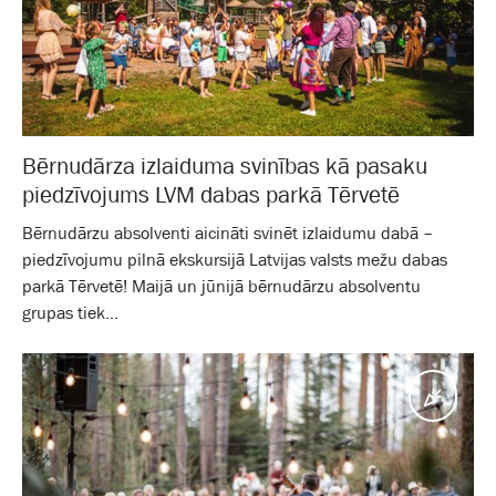
Bērnudārza izlaiduma svinības kā pasaku
piedzīvojums LVM dabas parkā Tērvetē
Bērnudārzu absolventi aicināti svinēt izlaidumu dabā –
piedzīvojumu pilnā ekskursijā Latvijas valsts mežu dabas
parkā Tērvetē! Maijā un jūnijā bērnudārzu absolventu
grupas tiek...
Pasā