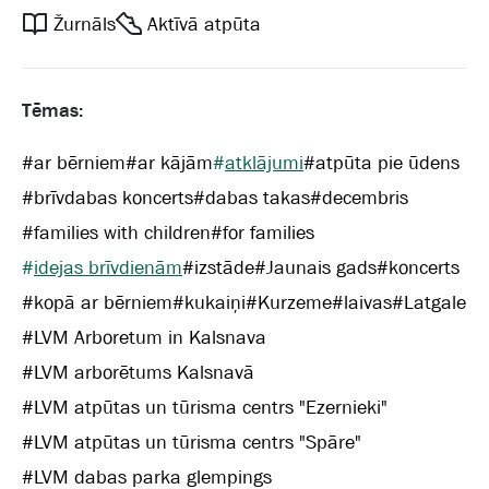
Žurnāls
Aktīvā atpūta
Tēmas:
#
ar bērniem
#
ar kājām
#
atklājumi
#
atpūta pie ūdens
#
brīvdabas koncerts
#
dabas takas
#
decembris
#
families with children
#
for families
#
idejas brīvdienām
#
izstāde
#
Jaunais gads
#
koncerts
#
kopā ar bērniem
#
kukaiņi
#
Kurzeme
#
laivas
#
Latgale
#
LVM Arboretum in Kalsnava
#
LVM arborētums Kalsnavā
#
LVM atpūtas un tūrisma centrs "Ezernieki"
#
LVM atpūtas un tūrisma centrs "Spāre"
#
LVM dabas parka glempings