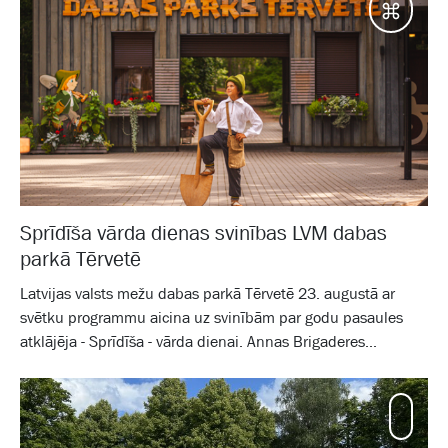
Galam
Sprīdīša vārda dienas svinības LVM dabas
parkā Tērvetē
Latvijas valsts mežu dabas parkā Tērvetē 23. augustā ar
svētku programmu aicina uz svinībām par godu pasaules
atklājēja - Sprīdīša - vārda dienai. Annas Brigaderes...
Mamm