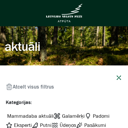
aktuāli
Aizvērt
Atcelt visus filtrus
Kategorijas:
Mammadaba aktuāli
Galamērķi
Padomi
Eksperti
Putni
Ūdeņos
Pasākumi