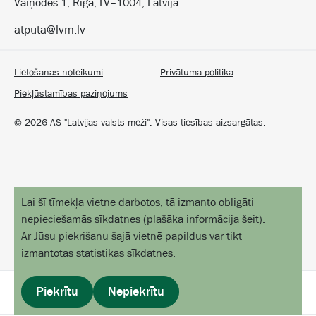
Vaiņodes 1, Rīga, LV–1004, Latvija
atputa@lvm.lv
Lietošanas noteikumi
Privātuma politika
Piekļūstamības paziņojums
©
2026
AS "Latvijas valsts meži". Visas tiesības aizsargātas.
Lai šī tīmekļa vietne darbotos, tā izmanto obligāti
nepieciešamās sīkdatnes
(
plašāka informācija šeit
).
Ar Jūsu piekrišanu šajā vietnē papildus var tikt
izmantotas statistikas sīkdatnes.
Piekrītu
Nepiekrītu
profils
izvēlne
sākums
objekti kartē