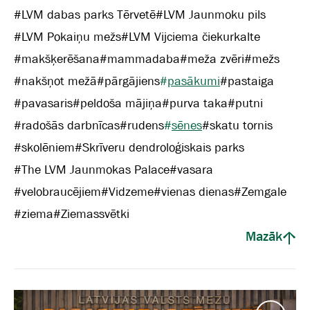
#
LVM dabas parks Tērvetē
#
LVM Jaunmoku pils
#
LVM Pokaiņu mežs
#
LVM Vijciema čiekurkalte
#
makšķerēšana
#
mammadaba
#
meža zvēri
#
mežs
#
nakšņot mežā
#
pārgājiens
#
pasākumi
#
pastaiga
#
pavasaris
#
peldoša mājiņa
#
purva taka
#
putni
#
radošās darbnīcas
#
rudens
#
sēnes
#
skatu tornis
#
skolēniem
#
Skrīveru dendroloģiskais parks
#
The LVM Jaunmokas Palace
#
vasara
#
velobraucējiem
#
Vidzeme
#
vienas dienas
#
Zemgale
#
ziema
#
Ziemassvētki
Mazāk