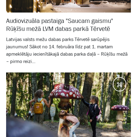
Audiovizuāla pastaiga "Saucam gaismu"
Rūķīšu mežā LVM dabas parkā Tērvetē
Latvijas valsts mežu dabas parks Tērvetē sarūpējis
jaunumus! Sākot no 14. februāra līdz pat 1. martam
apmeklētāju iecienītākajā dabas parka daļā – Rūķīšu mežā
– pirmo reizi...
Galam