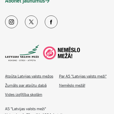
Abonēt jaunumus
Atpūta Latvijas valsts mežos
Par AS "Latvijas valsts meži"
Žurnāls par atpūtu dabā
Nemēslo mežā!
Vides izglītība skolām
AS "Latvijas valsts meži"