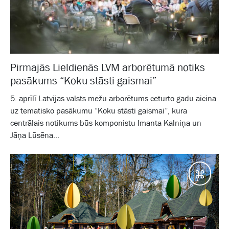
Pirmajās Lieldienās LVM arborētumā notiks
pasākums “Koku stāsti gaismai”
5. aprīlī Latvijas valsts mežu arborētums ceturto gadu aicina
uz tematisko pasākumu “Koku stāsti gaismai”, kura
centrālais notikums būs komponistu Imanta Kalniņa un
Jāņa Lūsēna...
Galam