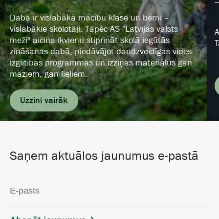
Daba ir vislabākā mācību klase un bērni –
vislabākie skolotāji. Tāpēc AS "Latvijas valsts
A
meži" aicina ikvienu stiprināt skolā iegūtās
T
zināšanas dabā, piedāvājot daudzveidīgas vides
izglītības programmas un izziņas materiālus gan
maziem, gan lieliem.
Uzzini vairāk
Saņem aktuālos jaunumus e-pastā