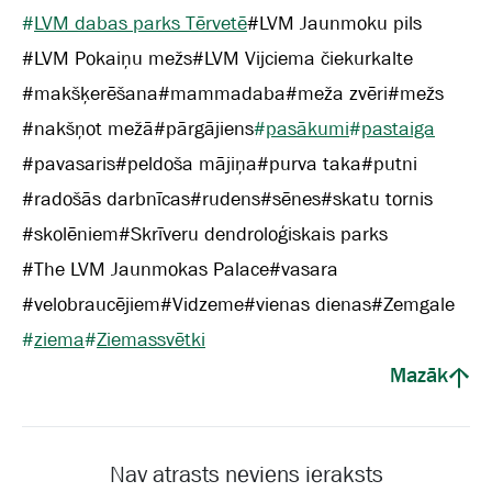
#
LVM dabas parks Tērvetē
#
LVM Jaunmoku pils
#
LVM Pokaiņu mežs
#
LVM Vijciema čiekurkalte
#
makšķerēšana
#
mammadaba
#
meža zvēri
#
mežs
#
nakšņot mežā
#
pārgājiens
#
pasākumi
#
pastaiga
#
pavasaris
#
peldoša mājiņa
#
purva taka
#
putni
#
radošās darbnīcas
#
rudens
#
sēnes
#
skatu tornis
#
skolēniem
#
Skrīveru dendroloģiskais parks
#
The LVM Jaunmokas Palace
#
vasara
#
velobraucējiem
#
Vidzeme
#
vienas dienas
#
Zemgale
#
ziema
#
Ziemassvētki
Mazāk
Nav atrasts neviens ieraksts