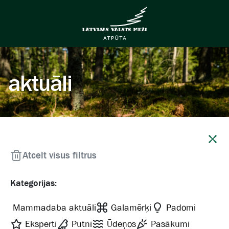
aktuāli
Aizvērt
Atcelt visus filtrus
Kategorijas:
Mammadaba aktuāli
Galamērķi
Padomi
Eksperti
Putni
Ūdeņos
Pasākumi