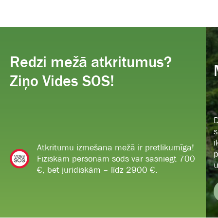
Redzi mežā atkritumus?
Ziņo Vides SOS!
D
s
i
Atkritumu izmešana mežā ir pretlikumīga!
p
Fiziskām personām sods var sasniegt 700
u
€, bet juridiskām – līdz 2900 €.