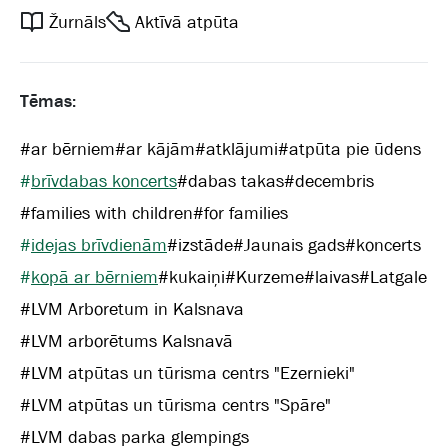
Žurnāls
Aktīvā atpūta
Tēmas:
#
ar bērniem
#
ar kājām
#
atklājumi
#
atpūta pie ūdens
#
brīvdabas koncerts
#
dabas takas
#
decembris
#
families with children
#
for families
#
idejas brīvdienām
#
izstāde
#
Jaunais gads
#
koncerts
#
kopā ar bērniem
#
kukaiņi
#
Kurzeme
#
laivas
#
Latgale
#
LVM Arboretum in Kalsnava
#
LVM arborētums Kalsnavā
#
LVM atpūtas un tūrisma centrs "Ezernieki"
#
LVM atpūtas un tūrisma centrs "Spāre"
#
LVM dabas parka glempings