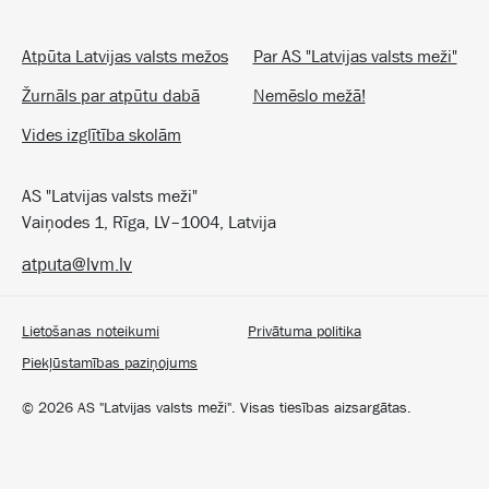
Atpūta Latvijas valsts mežos
Par AS "Latvijas valsts meži"
Žurnāls par atpūtu dabā
Nemēslo mežā!
Vides izglītība skolām
AS "Latvijas valsts meži"
Vaiņodes 1, Rīga, LV–1004, Latvija
atputa@lvm.lv
Lietošanas noteikumi
Privātuma politika
Piekļūstamības paziņojums
©
2026
AS "Latvijas valsts meži". Visas tiesības aizsargātas.