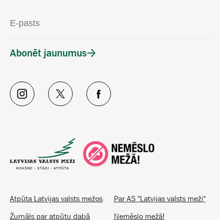
Abonēt jaunumus
Atpūta Latvijas valsts mežos
Par AS "Latvijas valsts meži"
Žurnāls par atpūtu dabā
Nemēslo mežā!