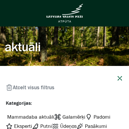
aktuāli
Aizvērt
Atcelt visus filtrus
Kategorijas:
Mammadaba aktuāli
Galamērķi
Padomi
Eksperti
Putni
Ūdeņos
Pasākumi