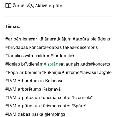
Žurnāls
Aktīvā atpūta
Tēmas:
#
ar bērniem
#
ar kājām
#
atklājumi
#
atpūta pie ūdens
#
brīvdabas koncerts
#
dabas takas
#
decembris
#
families with children
#
for families
#
idejas brīvdienām
#
izstāde
#
Jaunais gads
#
koncerts
#
kopā ar bērniem
#
kukaiņi
#
Kurzeme
#
laivas
#
Latgale
#
LVM Arboretum in Kalsnava
#
LVM arborētums Kalsnavā
#
LVM atpūtas un tūrisma centrs "Ezernieki"
#
LVM atpūtas un tūrisma centrs "Spāre"
#
LVM dabas parka glempings