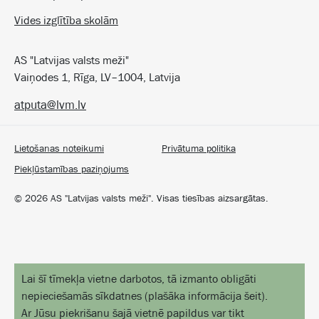
Vides izglītība skolām
AS "Latvijas valsts meži"
Vaiņodes 1, Rīga, LV–1004, Latvija
atputa@lvm.lv
Lietošanas noteikumi
Privātuma politika
Piekļūstamības paziņojums
©
2026
AS "Latvijas valsts meži". Visas tiesības aizsargātas.
Lai šī tīmekļa vietne darbotos, tā izmanto obligāti
nepieciešamās sīkdatnes
(
plašāka informācija šeit
).
Ar Jūsu piekrišanu šajā vietnē papildus var tikt