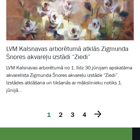
LVM Kalsnavas arborētumā atklās Zigmunda
Šnores akvareļu izstādi “Ziedi”
LVM Kalsnavas arborētumā no 1. līdz 30.jūnijam apskatāma
akvarelista Zigmunda Šnores akvareļu izstāde “Ziedi”.
Izstādes atklāšana un tikšanās ar mākslinieku notiks 1.
jūnijā...
1
2
3
4