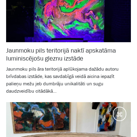
Jaunmoku pils teritorijā naktī apskatāma
luminiscējošu gleznu izstāde
Jaunmoku pils āra teritorijā aplūkojama dažādu autoru
brīvdabas izstāde, kas savdabīgā veidā aicina iepazīt
palieņu mežu jeb dumbrāju unikalitāti un sugu
daudzveidību citādākā...
Galam