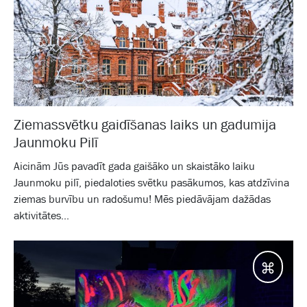
Ziemassvētku gaidīšanas laiks un gadumija
Jaunmoku Pilī
Aicinām Jūs pavadīt gada gaišāko un skaistāko laiku
Jaunmoku pilī, piedaloties svētku pasākumos, kas atdzīvina
ziemas burvību un radošumu! Mēs piedāvājam dažādas
aktivitātes...
Galam