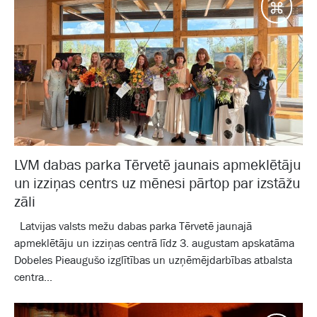
Galam
LVM dabas parka Tērvetē jaunais apmeklētāju
un izziņas centrs uz mēnesi pārtop par izstāžu
zāli
Latvijas valsts mežu dabas parka Tērvetē jaunajā
apmeklētāju un izziņas centrā līdz 3. augustam apskatāma
Dobeles Pieaugušo izglītības un uzņēmējdarbības atbalsta
centra...