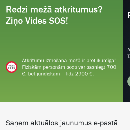
Redzi mežā atkritumus?
Ziņo Vides SOS!
A
T
Atkritumu izmešana mežā ir pretlikumīga!
Fiziskām personām sods var sasniegt 700
€, bet juridiskām – līdz 2900 €.
Saņem aktuālos jaunumus e-pastā