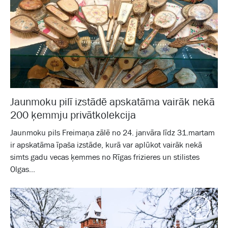
Jaunmoku pilī izstādē apskatāma vairāk nekā
200 ķemmju privātkolekcija
Jaunmoku pils Freimaņa zālē no 24. janvāra līdz 31.martam
ir apskatāma īpaša izstāde, kurā var aplūkot vairāk nekā
simts gadu vecas ķemmes no Rīgas frizieres un stilistes
Olgas...
Pasā