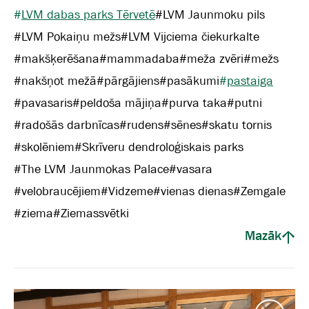
#
LVM dabas parks Tērvetē
#
LVM Jaunmoku pils
#
LVM Pokaiņu mežs
#
LVM Vijciema čiekurkalte
#
makšķerēšana
#
mammadaba
#
meža zvēri
#
mežs
#
nakšņot mežā
#
pārgājiens
#
pasākumi
#
pastaiga
#
pavasaris
#
peldoša mājiņa
#
purva taka
#
putni
#
radošās darbnīcas
#
rudens
#
sēnes
#
skatu tornis
#
skolēniem
#
Skrīveru dendroloģiskais parks
#
The LVM Jaunmokas Palace
#
vasara
#
velobraucējiem
#
Vidzeme
#
vienas dienas
#
Zemgale
#
ziema
#
Ziemassvētki
Mazāk