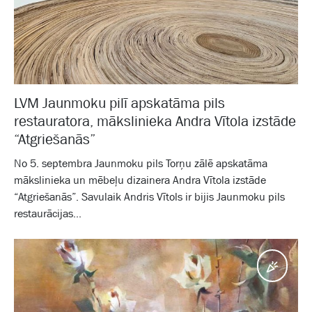
LVM Jaunmoku pilī apskatāma pils
restauratora, mākslinieka Andra Vītola izstāde
“Atgriešanās”
No 5. septembra Jaunmoku pils Torņu zālē apskatāma
mākslinieka un mēbeļu dizainera Andra Vītola izstāde
“Atgriešanās”. Savulaik Andris Vītols ir bijis Jaunmoku pils
restaurācijas...
Pasā