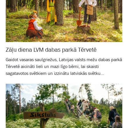
Zāļu diena LVM dabas parkā Tērvetē
Gaidot vasaras saulgriežus, Latvijas valsts mežu dabas parkā
Tērvetē aicināti lieli un mazi līgo bērni, lai skaisti
sagatavotos svētkiem un izzinātu latviskās svētku...
Galam