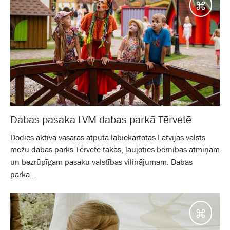
Galam
Dabas pasaka LVM dabas parkā Tērvetē
Dodies aktīvā vasaras atpūtā labiekārtotās Latvijas valsts
mežu dabas parks Tērvetē takās, ļaujoties bērnības atmiņām
un bezrūpīgam pasaku valstības vilinājumam. Dabas
parka...
Galam