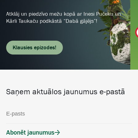
Atklāj un piedzīvo mežu kopā ar Inesi Pučeku un
Kārli Taukaču podkāstā “Dabā gājējs”!
Klausies epizodes!
Saņem aktuālos jaunumus e-pastā
Abonēt jaunumus