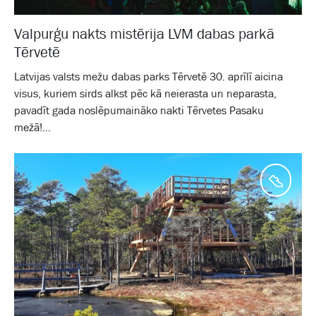
Valpurģu nakts mistērija LVM dabas parkā
Tērvetē
Latvijas valsts mežu dabas parks Tērvetē 30. aprīlī aicina
visus, kuriem sirds alkst pēc kā neierasta un neparasta,
pavadīt gada noslēpumaināko nakti Tērvetes Pasaku
mežā!...
Aktīv