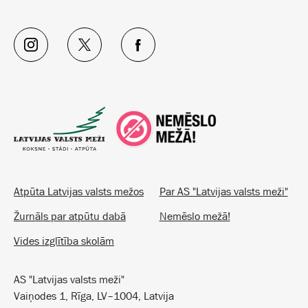
Atpūta Latvijas valsts mežos
Par AS "Latvijas valsts meži"
Žurnāls par atpūtu dabā
Nemēslo mežā!
Vides izglītība skolām
AS "Latvijas valsts meži"
Vaiņodes 1, Rīga, LV–1004, Latvija