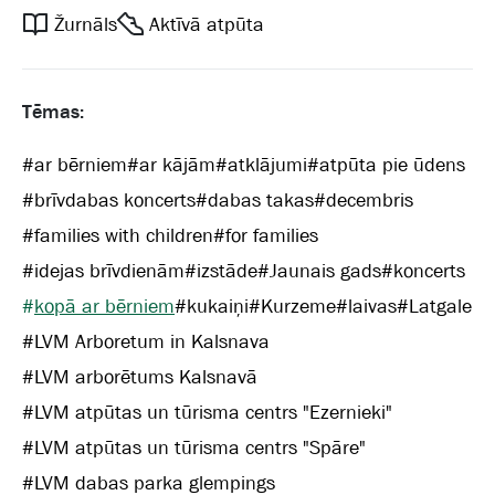
Žurnāls
Aktīvā atpūta
Tēmas:
#
ar bērniem
#
ar kājām
#
atklājumi
#
atpūta pie ūdens
#
brīvdabas koncerts
#
dabas takas
#
decembris
#
families with children
#
for families
#
idejas brīvdienām
#
izstāde
#
Jaunais gads
#
koncerts
#
kopā ar bērniem
#
kukaiņi
#
Kurzeme
#
laivas
#
Latgale
#
LVM Arboretum in Kalsnava
#
LVM arborētums Kalsnavā
#
LVM atpūtas un tūrisma centrs "Ezernieki"
#
LVM atpūtas un tūrisma centrs "Spāre"
#
LVM dabas parka glempings