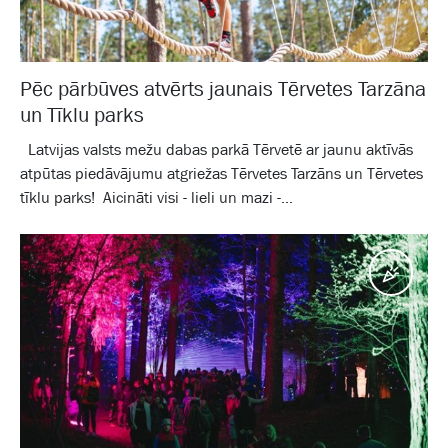
Pēc pārbūves atvērts jaunais Tērvetes Tarzāna
un Tīklu parks
Latvijas valsts mežu dabas parkā Tērvetē ar jaunu aktīvās
atpūtas piedāvājumu atgriežas Tērvetes Tarzāns un Tērvetes
tīklu parks! Aicināti visi - lieli un mazi -...
Pasā