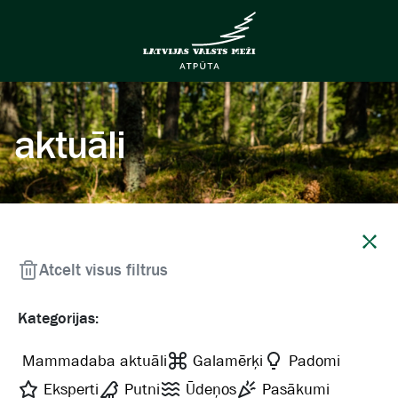
aktuāli
Aizvērt
Atcelt visus filtrus
Kategorijas:
Mammadaba aktuāli
Galamērķi
Padomi
Eksperti
Putni
Ūdeņos
Pasākumi