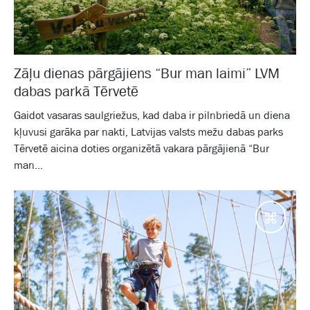
Zāļu dienas pārgājiens “Bur man laimi” LVM
dabas parkā Tērvetē
Gaidot vasaras saulgriežus, kad daba ir pilnbriedā un diena
kļuvusi garāka par nakti, Latvijas valsts mežu dabas parks
Tērvetē aicina doties organizētā vakara pārgājienā “Bur
man...
Galam