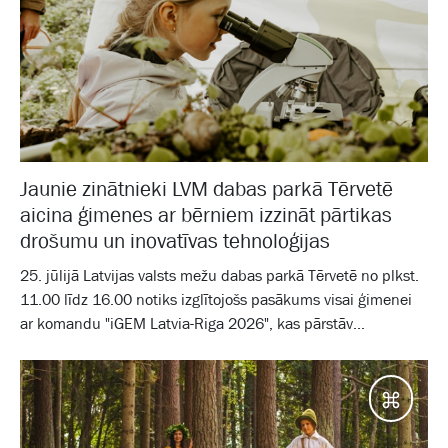
Jaunie zinātnieki LVM dabas parkā Tērvetē
aicina ģimenes ar bērniem izzināt pārtikas
drošumu un inovatīvas tehnoloģijas
25. jūlijā Latvijas valsts mežu dabas parkā Tērvetē no plkst.
11.00 līdz 16.00 notiks izglītojošs pasākums visai ģimenei
ar komandu "iGEM Latvia-Riga 2026", kas pārstāv...
Galam