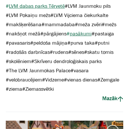
#
LVM dabas parks Tērvetē
#
LVM Jaunmoku pils
#
LVM Pokaiņu mežs
#
LVM Vijciema čiekurkalte
#
makšķerēšana
#
mammadaba
#
meža zvēri
#
mežs
#
nakšņot mežā
#
pārgājiens
#
pasākumi
#
pastaiga
#
pavasaris
#
peldoša mājiņa
#
purva taka
#
putni
#
radošās darbnīcas
#
rudens
#
sēnes
#
skatu tornis
#
skolēniem
#
Skrīveru dendroloģiskais parks
#
The LVM Jaunmokas Palace
#
vasara
#
velobraucējiem
#
Vidzeme
#
vienas dienas
#
Zemgale
#
ziema
#
Ziemassvētki
Mazāk