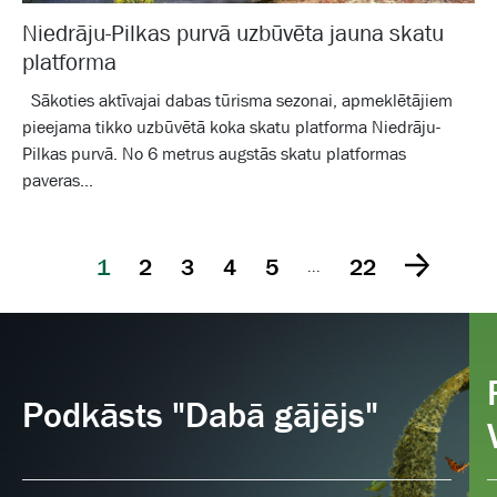
Niedrāju-Pilkas purvā uzbūvēta jauna skatu
platforma
Sākoties aktīvajai dabas tūrisma sezonai, apmeklētājiem
pieejama tikko uzbūvētā koka skatu platforma Niedrāju-
Pilkas purvā. No 6 metrus augstās skatu platformas
paveras...
1
2
3
4
5
22
...
Podkāsts "Dabā gājējs"