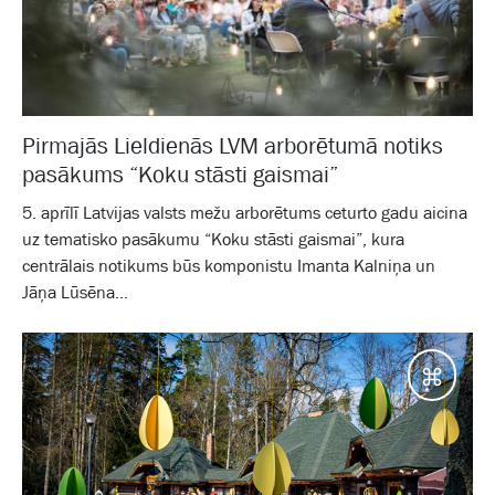
Pirmajās Lieldienās LVM arborētumā notiks
pasākums “Koku stāsti gaismai”
5. aprīlī Latvijas valsts mežu arborētums ceturto gadu aicina
uz tematisko pasākumu “Koku stāsti gaismai”, kura
centrālais notikums būs komponistu Imanta Kalniņa un
Jāņa Lūsēna...
Galam