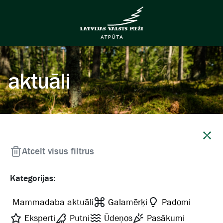
aktuāli
Aizvērt
Atcelt visus filtrus
Kategorijas:
Mammadaba aktuāli
Galamērķi
Padomi
Eksperti
Putni
Ūdeņos
Pasākumi