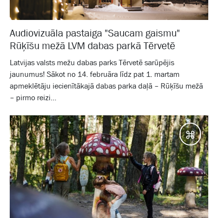
Audiovizuāla pastaiga "Saucam gaismu"
Rūķīšu mežā LVM dabas parkā Tērvetē
Latvijas valsts mežu dabas parks Tērvetē sarūpējis
jaunumus! Sākot no 14. februāra līdz pat 1. martam
apmeklētāju iecienītākajā dabas parka daļā – Rūķīšu mežā
– pirmo reizi...
Galam