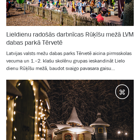
Lieldienu radošās darbnīcas Rūķīšu mežā LVM
dabas parkā Tērvetē
Latvijas valsts mežu dabas parks Tērvetē aicina pirmsskolas
vecuma un 1.–2. klašu skolēnu grupas ieskandināt Lielo
dienu Rūķīšu mežā, baudot svaigo pavasara gaisu...
Galam