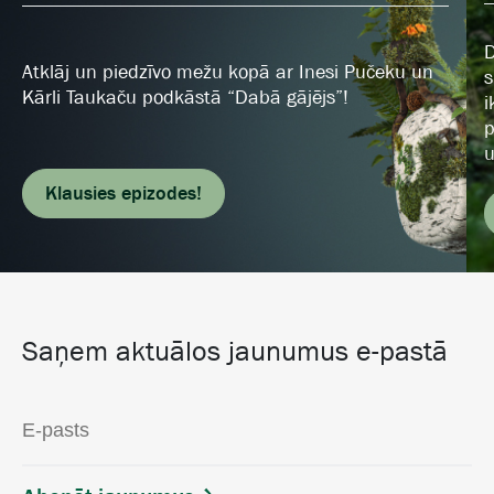
D
Atklāj un piedzīvo mežu kopā ar Inesi Pučeku un
s
Kārli Taukaču podkāstā “Dabā gājējs”!
i
p
u
Klausies epizodes!
Saņem aktuālos jaunumus e-pastā