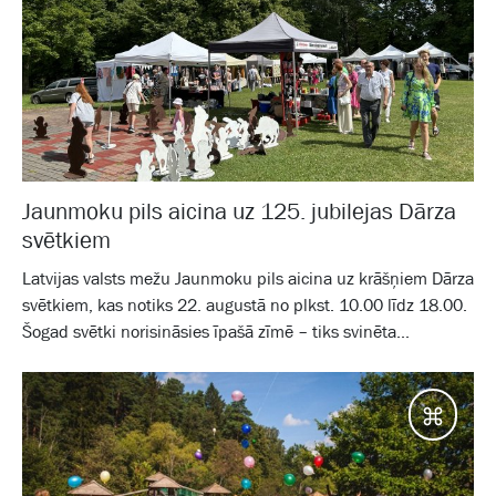
Jaunmoku pils aicina uz 125. jubilejas Dārza
svētkiem
Latvijas valsts mežu Jaunmoku pils aicina uz krāšņiem Dārza
svētkiem, kas notiks 22. augustā no plkst. 10.00 līdz 18.00.
Šogad svētki norisināsies īpašā zīmē – tiks svinēta...
Galam