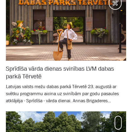
Galam
Sprīdīša vārda dienas svinības LVM dabas
parkā Tērvetē
Latvijas valsts mežu dabas parkā Tērvetē 23. augustā ar
svētku programmu aicina uz svinībām par godu pasaules
atklājēja - Sprīdīša - vārda dienai. Annas Brigaderes...
Mamm