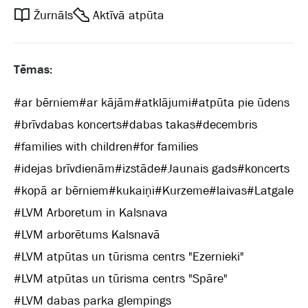
Žurnāls
Aktīvā atpūta
Tēmas:
#
ar bērniem
#
ar kājām
#
atklājumi
#
atpūta pie ūdens
#
brīvdabas koncerts
#
dabas takas
#
decembris
#
families with children
#
for families
#
idejas brīvdienām
#
izstāde
#
Jaunais gads
#
koncerts
#
kopā ar bērniem
#
kukaiņi
#
Kurzeme
#
laivas
#
Latgale
#
LVM Arboretum in Kalsnava
#
LVM arborētums Kalsnavā
#
LVM atpūtas un tūrisma centrs "Ezernieki"
#
LVM atpūtas un tūrisma centrs "Spāre"
#
LVM dabas parka glempings