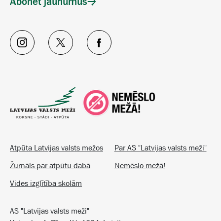
Abonēt jaunumus
Atpūta Latvijas valsts mežos
Par AS "Latvijas valsts meži"
Žurnāls par atpūtu dabā
Nemēslo mežā!
Vides izglītība skolām
AS "Latvijas valsts meži"