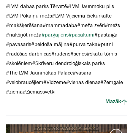
#
LVM dabas parks Tērvetē
#
LVM Jaunmoku pils
#
LVM Pokaiņu mežs
#
LVM Vijciema čiekurkalte
#
makšķerēšana
#
mammadaba
#
meža zvēri
#
mežs
#
nakšņot mežā
#
pārgājiens
#
pasākumi
#
pastaiga
#
pavasaris
#
peldoša mājiņa
#
purva taka
#
putni
#
radošās darbnīcas
#
rudens
#
sēnes
#
skatu tornis
#
skolēniem
#
Skrīveru dendroloģiskais parks
#
The LVM Jaunmokas Palace
#
vasara
#
velobraucējiem
#
Vidzeme
#
vienas dienas
#
Zemgale
#
ziema
#
Ziemassvētki
Mazāk