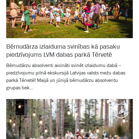
Bērnudārza izlaiduma svinības kā pasaku
piedzīvojums LVM dabas parkā Tērvetē
Bērnudārzu absolventi aicināti svinēt izlaidumu dabā –
piedzīvojumu pilnā ekskursijā Latvijas valsts mežu dabas
parkā Tērvetē! Maijā un jūnijā bērnudārzu absolventu
grupas tiek...
Pasā