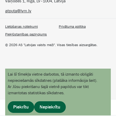
Vaiņodes 1, Rīga, LV–1004, Latvija
atputa@lvm.lv
Lietošanas noteikumi
Privātuma politika
Piekļūstamības paziņojums
©
2026
AS "Latvijas valsts meži". Visas tiesības aizsargātas.
Lai šī tīmekļa vietne darbotos, tā izmanto obligāti
nepieciešamās sīkdatnes
(
plašāka informācija šeit
).
Ar Jūsu piekrišanu šajā vietnē papildus var tikt
izmantotas statistikas sīkdatnes.
Piekrītu
Nepiekrītu
profils
izvēlne
sākums
objekti kartē