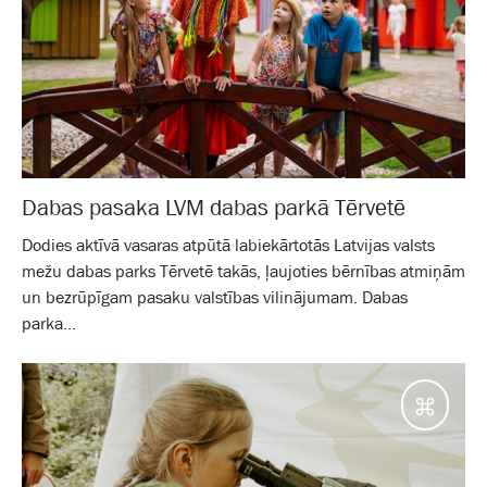
Dabas pasaka LVM dabas parkā Tērvetē
Dodies aktīvā vasaras atpūtā labiekārtotās Latvijas valsts
mežu dabas parks Tērvetē takās, ļaujoties bērnības atmiņām
un bezrūpīgam pasaku valstības vilinājumam. Dabas
parka...
Galam