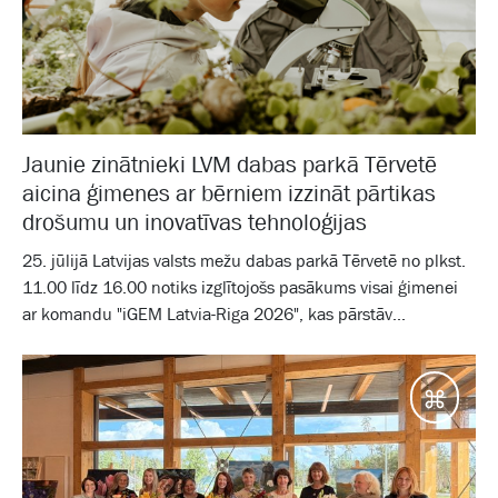
Jaunie zinātnieki LVM dabas parkā Tērvetē
aicina ģimenes ar bērniem izzināt pārtikas
drošumu un inovatīvas tehnoloģijas
25. jūlijā Latvijas valsts mežu dabas parkā Tērvetē no plkst.
11.00 līdz 16.00 notiks izglītojošs pasākums visai ģimenei
ar komandu "iGEM Latvia-Riga 2026", kas pārstāv...
Galam