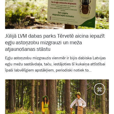
Jūlijā LVM dabas parks Tērvetē aicina iepazīt
egļu astoņzobu mizgrauzi un meža
atjaunošanas stāstu
Egļu astoņzobu mizgrauzis vienmēr ir bijis dabiska Latvijas
egļu mežu sastāvdaļa, taču, iestājoties šī kukaiņa attīstībai
īpaši labvēlīgiem apstākļiem, periodiski notiek to...
Galam