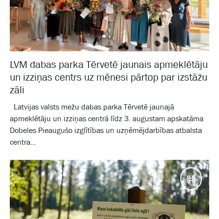
LVM dabas parka Tērvetē jaunais apmeklētāju
un izziņas centrs uz mēnesi pārtop par izstāžu
zāli
Latvijas valsts mežu dabas parka Tērvetē jaunajā
apmeklētāju un izziņas centrā līdz 3. augustam apskatāma
Dobeles Pieaugušo izglītības un uzņēmējdarbības atbalsta
centra...
Galam