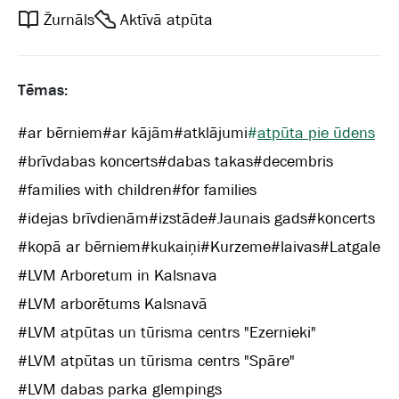
Žurnāls
Aktīvā atpūta
Tēmas:
#
ar bērniem
#
ar kājām
#
atklājumi
#
atpūta pie ūdens
#
brīvdabas koncerts
#
dabas takas
#
decembris
#
families with children
#
for families
#
idejas brīvdienām
#
izstāde
#
Jaunais gads
#
koncerts
#
kopā ar bērniem
#
kukaiņi
#
Kurzeme
#
laivas
#
Latgale
#
LVM Arboretum in Kalsnava
#
LVM arborētums Kalsnavā
#
LVM atpūtas un tūrisma centrs "Ezernieki"
#
LVM atpūtas un tūrisma centrs "Spāre"
#
LVM dabas parka glempings