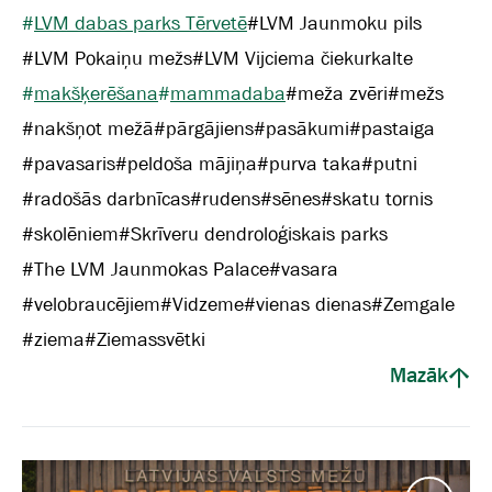
#
LVM dabas parks Tērvetē
#
LVM Jaunmoku pils
#
LVM Pokaiņu mežs
#
LVM Vijciema čiekurkalte
#
makšķerēšana
#
mammadaba
#
meža zvēri
#
mežs
#
nakšņot mežā
#
pārgājiens
#
pasākumi
#
pastaiga
#
pavasaris
#
peldoša mājiņa
#
purva taka
#
putni
#
radošās darbnīcas
#
rudens
#
sēnes
#
skatu tornis
#
skolēniem
#
Skrīveru dendroloģiskais parks
#
The LVM Jaunmokas Palace
#
vasara
#
velobraucējiem
#
Vidzeme
#
vienas dienas
#
Zemgale
#
ziema
#
Ziemassvētki
Mazāk