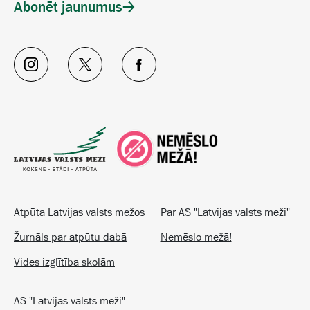
Abonēt jaunumus
Atpūta Latvijas valsts mežos
Par AS "Latvijas valsts meži"
Žurnāls par atpūtu dabā
Nemēslo mežā!
Vides izglītība skolām
AS "Latvijas valsts meži"