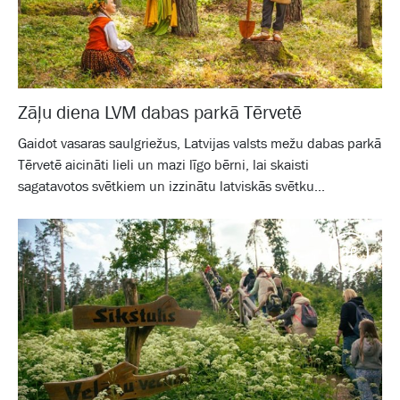
Zāļu diena LVM dabas parkā Tērvetē
Gaidot vasaras saulgriežus, Latvijas valsts mežu dabas parkā
Tērvetē aicināti lieli un mazi līgo bērni, lai skaisti
sagatavotos svētkiem un izzinātu latviskās svētku...
Galam