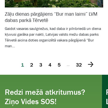
Zāļu dienas pārgājiens “Bur man laimi” LVM
dabas parkā Tērvetē
Gaidot vasaras saulgriežus, kad daba ir pilnbriedā un diena
kļuvusi garāka par nakti, Latvijas valsts mežu dabas parks
Tērvetē aicina doties organizētā vakara pārgājienā “Bur
man...
1
2
3
4
5
32
...
Redzi mežā atkritumus?
Ziņo Vides SOS!