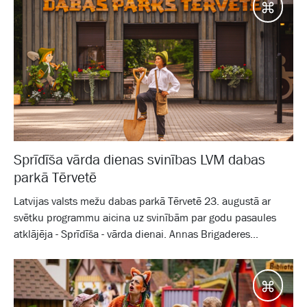
Galam
Sprīdīša vārda dienas svinības LVM dabas
parkā Tērvetē
Latvijas valsts mežu dabas parkā Tērvetē 23. augustā ar
svētku programmu aicina uz svinībām par godu pasaules
atklājēja - Sprīdīša - vārda dienai. Annas Brigaderes...
Galam