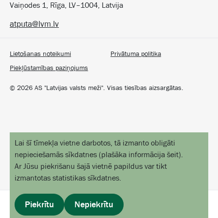
Vaiņodes 1, Rīga, LV–1004, Latvija
atputa@lvm.lv
Lietošanas noteikumi
Privātuma politika
Piekļūstamības paziņojums
©
2026
AS "Latvijas valsts meži". Visas tiesības aizsargātas.
Lai šī tīmekļa vietne darbotos, tā izmanto obligāti
nepieciešamās sīkdatnes
(
plašāka informācija šeit
).
Ar Jūsu piekrišanu šajā vietnē papildus var tikt
izmantotas statistikas sīkdatnes.
Piekrītu
Nepiekrītu
profils
izvēlne
sākums
objekti kartē