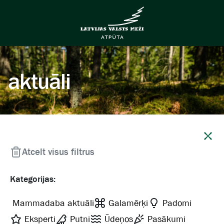
aktuāli
Aizvērt
Atcelt visus filtrus
Kategorijas:
Mammadaba aktuāli
Galamērķi
Padomi
Eksperti
Putni
Ūdeņos
Pasākumi