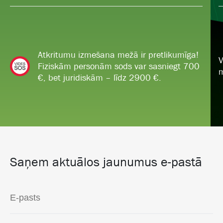
Atkritumu izmešana mežā ir pretlikumīga!
V
Fiziskām personām sods var sasniegt 700
m
€, bet juridiskām – līdz 2900 €.
Saņem aktuālos jaunumus e-pastā