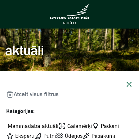
aktuāli
Aizvērt
Atcelt visus filtrus
Kategorijas:
Mammadaba aktuāli
Galamērķi
Padomi
Eksperti
Putni
Ūdeņos
Pasākumi