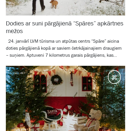
Dodies ar suni pārgājienā “Spāres” apkārtnes
mežos
24. janvārī LVM tūrisma un atpūtas centrs “Spāre” aicina
doties pārgājienā kopā ar saviem četrkājainajiem draugiem
– suņiem. Aptuveni 7 kilometrus garais pārgājiens, kas...
Galam