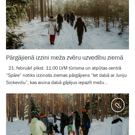
Pārgājienā izzini meža zvēru uzvedību ziemā
21. februārī plkst. 11.00 LVM tūrisma un atpūtas centrā
“Spāre” notiks izzinošs ziemas pārgājiens “Iet dabā ar Juriju
Siņkeviču”, kas aicina dabā gājējus iepazīt mežu...
Aktīv