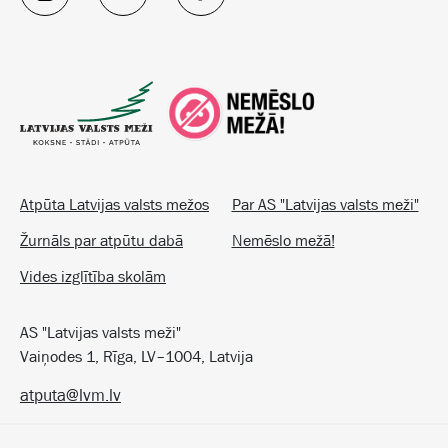
Atpūta Latvijas valsts mežos
Par AS "Latvijas valsts meži"
Žurnāls par atpūtu dabā
Nemēslo mežā!
Vides izglītība skolām
AS "Latvijas valsts meži"
Vaiņodes 1, Rīga, LV–1004, Latvija
atputa@lvm.lv