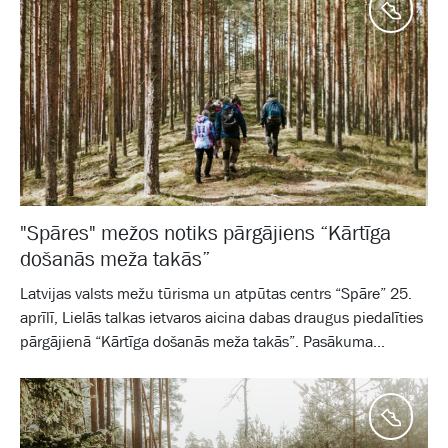
Aktīv
"Spāres" mežos notiks pārgājiens “Kārtīga
došanās meža takās”
Latvijas valsts mežu tūrisma un atpūtas centrs “Spāre” 25.
aprīlī, Lielās talkas ietvaros aicina dabas draugus piedalīties
pārgājienā “Kārtīga došanās meža takās”. Pasākuma...
Aktīv