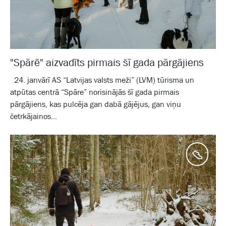
"Spārē" aizvadīts pirmais šī gada pārgājiens
24. janvārī AS “Latvijas valsts meži” (LVM) tūrisma un
atpūtas centrā “Spāre” norisinājās šī gada pirmais
pārgājiens, kas pulcēja gan dabā gājējus, gan viņu
četrkājainos...
Aktīv