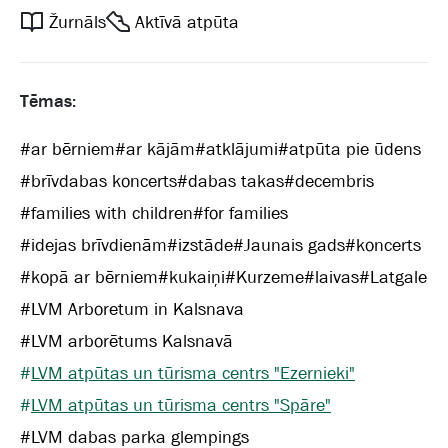
Žurnāls
Aktīvā atpūta
Tēmas:
#
ar bērniem
#
ar kājām
#
atklājumi
#
atpūta pie ūdens
#
brīvdabas koncerts
#
dabas takas
#
decembris
#
families with children
#
for families
#
idejas brīvdienām
#
izstāde
#
Jaunais gads
#
koncerts
#
kopā ar bērniem
#
kukaiņi
#
Kurzeme
#
laivas
#
Latgale
#
LVM Arboretum in Kalsnava
#
LVM arborētums Kalsnavā
#
LVM atpūtas un tūrisma centrs "Ezernieki"
#
LVM atpūtas un tūrisma centrs "Spāre"
#
LVM dabas parka glempings