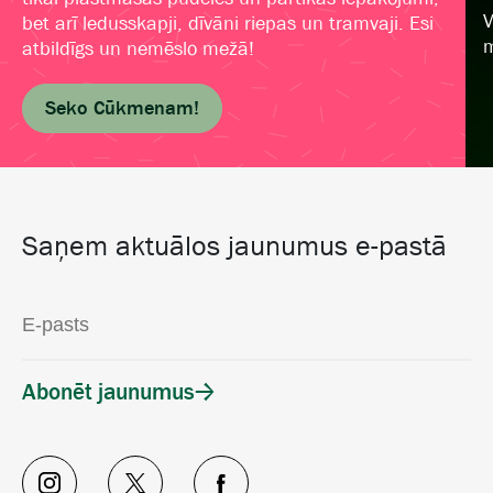
V
bet arī ledusskapji, dīvāni riepas un tramvaji. Esi
m
atbildīgs un nemēslo mežā!
Seko Cūkmenam!
Saņem aktuālos jaunumus e-pastā
Abonēt jaunumus