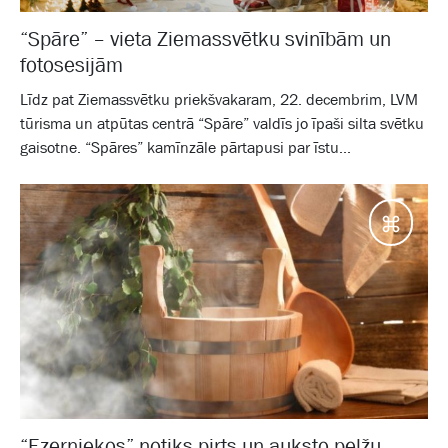
“Spāre” – vieta Ziemassvētku svinībām un
fotosesijām
Līdz pat Ziemassvētku priekšvakaram, 22. decembrim, LVM
tūrisma un atpūtas centrā “Spāre” valdīs jo īpaši silta svētku
gaisotne. “Spāres” kamīnzāle pārtapusi par īstu...
Galam
“Ezerniekos” notiks pirts un auksto pelžu