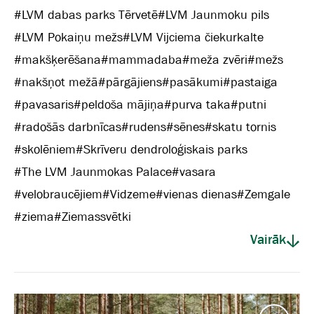
#
LVM dabas parks Tērvetē
#
LVM Jaunmoku pils
#
LVM Pokaiņu mežs
#
LVM Vijciema čiekurkalte
#
makšķerēšana
#
mammadaba
#
meža zvēri
#
mežs
#
nakšņot mežā
#
pārgājiens
#
pasākumi
#
pastaiga
#
pavasaris
#
peldoša mājiņa
#
purva taka
#
putni
#
radošās darbnīcas
#
rudens
#
sēnes
#
skatu tornis
#
skolēniem
#
Skrīveru dendroloģiskais parks
#
The LVM Jaunmokas Palace
#
vasara
#
velobraucējiem
#
Vidzeme
#
vienas dienas
#
Zemgale
#
ziema
#
Ziemassvētki
Vairāk