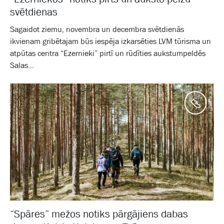
svētdienas
Sagaidot ziemu, novembra un decembra svētdienās
ikvienam gribētajam būs iespēja izkarsēties LVM tūrisma un
atpūtas centra “Ezernieki” pirtī un rūdīties aukstumpeldēs
Salas...
Aktīv
“Spāres” mežos notiks pārgājiens dabas