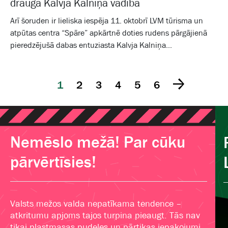
drauga Kalvja Kalniņa vadībā
Arī šoruden ir lieliska iespēja 11. oktobrī LVM tūrisma un
atpūtas centra “Spāre” apkārtnē doties rudens pārgājienā
pieredzējušā dabas entuziasta Kalvja Kalniņa...
1
2
3
4
5
6
Nemēslo mežā! Par cūku
pārvērtīsies!
Valsts mežos valda nepatīkama tendence –
atkritumu apjoms tajos turpina pieaugt. Tās nav
tikai plastmasas pudeles un pārtikas iepakojumi,