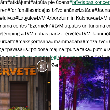
jām
#
atklājumi
#
atpūta pie ūdens
#
brīvdabas koncer
dren
#
for families
#
idejas brīvdienām
#
izstāde
#
Jauna
#
laivas
#
Latgale
#
LVM Arboretum in Kalsnava
#
LVM 
risma centrs "Ezernieki"
#
LVM atpūtas un tūrisma c
 glempings
#
LVM dabas parks Tērvetē
#
LVM Jaunmok
urkalte
#
makšķerēšana
#
mammadaba
#
meža zvēri
ga
#
pavasaris
#
peldoša mājiņa
#
purva taka
#
putni
#
r
ēniem
#
Skrīveru dendroloģiskais parks
#
The LVM J
Vidzeme
#
vienas dienas
#
Zemgale
#
ziema
Galamērķi