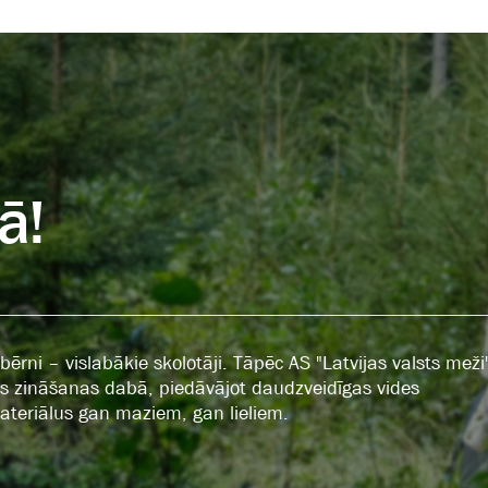
ā!
ērni – vislabākie skolotāji. Tāpēc AS "Latvijas valsts meži
tās zināšanas dabā, piedāvājot daudzveidīgas vides
ateriālus gan maziem, gan lieliem.