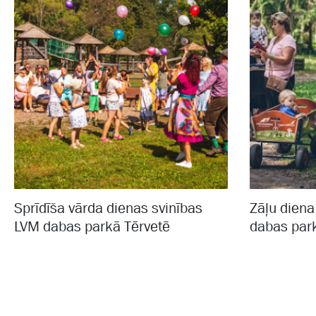
Sprīdīša vārda dienas svinības
Zāļu dien
LVM dabas parkā Tērvetē
dabas par