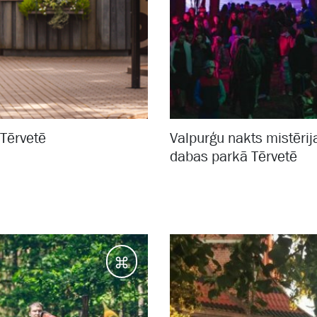
 Tērvetē
Valpurģu nakts mistēri
dabas parkā Tērvetē
Galamērķi