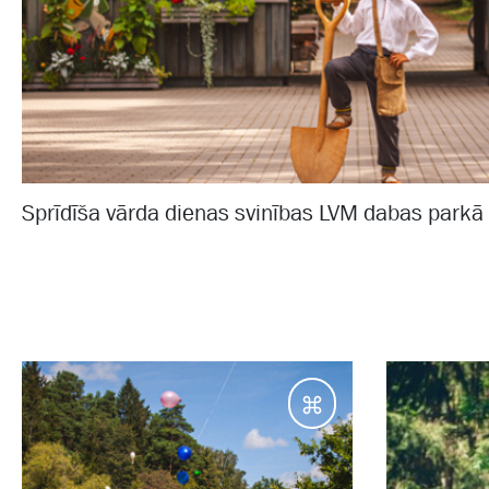
Sprīdīša vārda dienas svinības LVM dabas parkā
Galamērķi