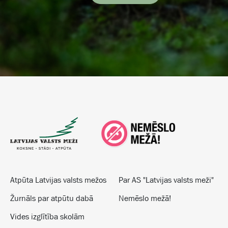
Atpūta Latvijas valsts mežos
Par AS "Latvijas valsts meži"
Žurnāls par atpūtu dabā
Nemēslo mežā!
Vides izglītība skolām