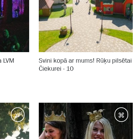
ja LVM
Svini kopā ar mums! Rūķu pilsētai
Čiekurei - 10
Pasākumi
Galam