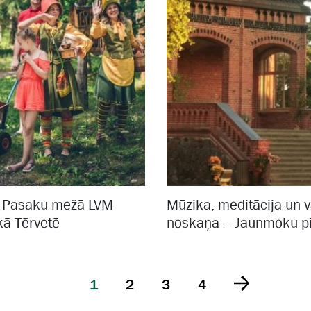
a Pasaku mežā LVM
Mūzika, meditācija un 
kā Tērvetē
noskaņa – Jaunmoku pi
1
2
3
4