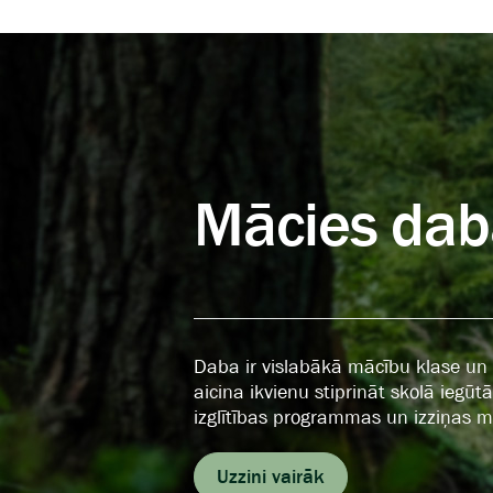
Mācies dab
Daba ir vislabākā mācību klase un b
aicina ikvienu stiprināt skolā iegū
izglītības programmas un izziņas m
Uzzini vairāk