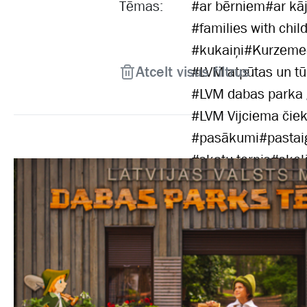
Tēmas:
#
ar bērniem
#
ar kā
#
families with chil
#
kukaiņi
#
Kurzeme
Atcelt visus filtrus
#
LVM atpūtas un tū
#
LVM dabas parka
#
LVM Vijciema čiek
#
pasākumi
#
pastai
#
skatu tornis
#
skol
#
velobraucējiem
#