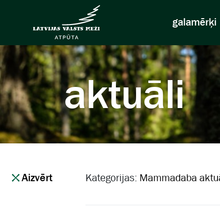
galamērķi
aktuāli
Aizvērt
Kategorijas:
Mammadaba aktuā