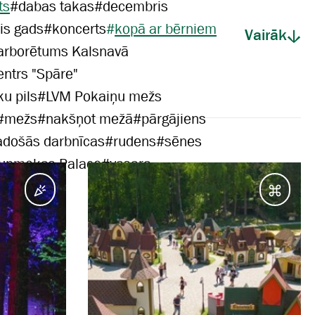
ts
#
dabas takas
#
decembris
is gads
#
koncerts
#
kopā ar bērniem
Vairāk
arborētums Kalsnavā
entrs "Spāre"
u pils
#
LVM Pokaiņu mežs
#
mežs
#
nakšņot mežā
#
pārgājiens
adošās darbnīcas
#
rudens
#
sēnes
aunmokas Palace
#
vasara
Pasākumi
Galam