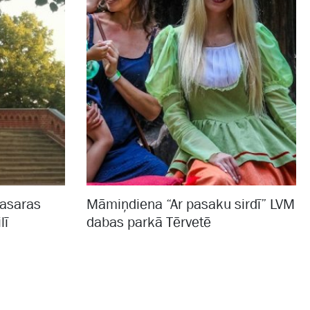
vasaras
Māmiņdiena “Ar pasaku sirdī” LVM
lī
dabas parkā Tērvetē