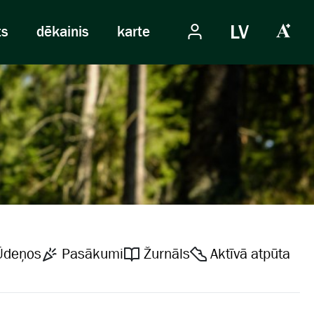
LV
ts
dēkainis
karte
Ūdeņos
Pasākumi
Žurnāls
Aktīvā atpūta