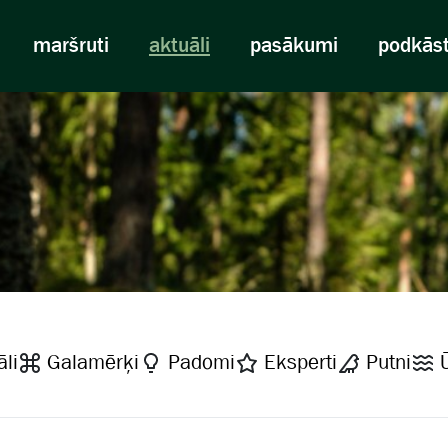
maršruti
aktuāli
pasākumi
podkās
li
Galamērķi
Padomi
Eksperti
Putni