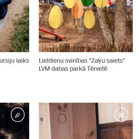
rsiju laiks
Lieldienu svinības "Zaķu saiets"
LVM dabas parkā Tērvetē
Pasākumi
Galam