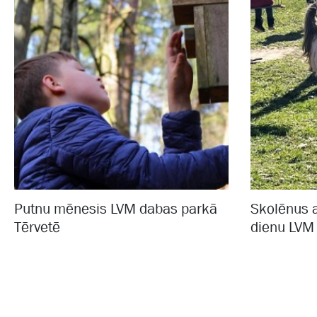
Putnu mēnesis LVM dabas parkā
Skolēnus a
Tērvetē
dienu LVM