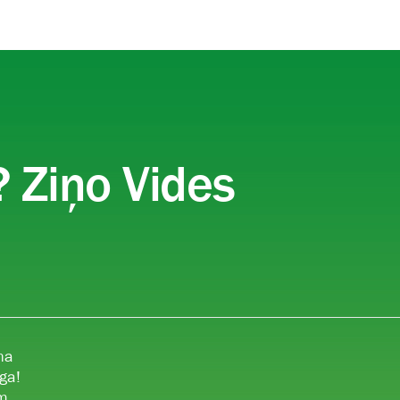
ā
 Ziņo Vides
na
ga!
ām