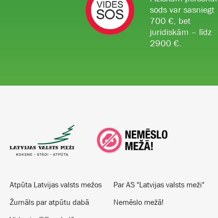
sods var sasniegt
700 €, bet
juridiskām – līdz
2900 €.
Atpūta Latvijas valsts mežos
Par AS "Latvijas valsts meži"
Žurnāls par atpūtu dabā
Nemēslo mežā!