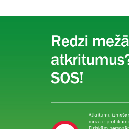
Redzi mež
atkritumus?
SOS!
Atkritumu izmeša
mežā ir pretlikumī
Fiziskām person