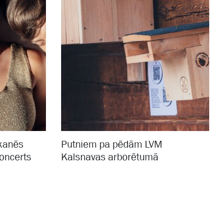
kanēs
Putniem pa pēdām LVM
koncerts
Kalsnavas arborētumā