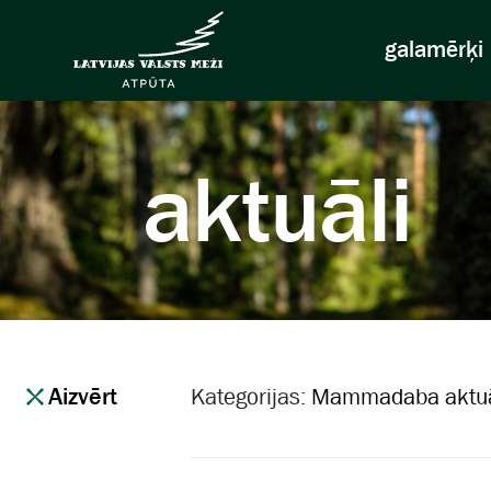
galamērķi
aktuāli
Aizvērt
Kategorijas:
Mammadaba aktuā