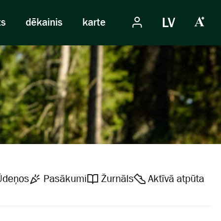
LV
ts
dēkainis
karte
Ūdeņos
Pasākumi
Žurnāls
Aktīvā atpūta