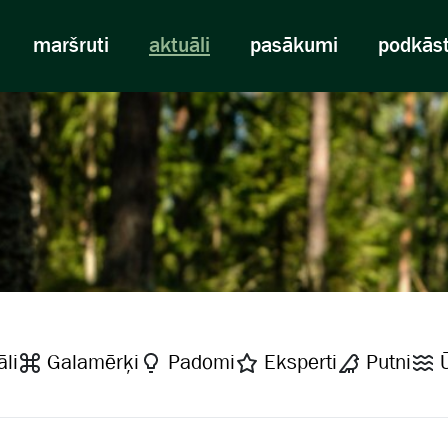
maršruti
aktuāli
pasākumi
podkās
li
Galamērķi
Padomi
Eksperti
Putni