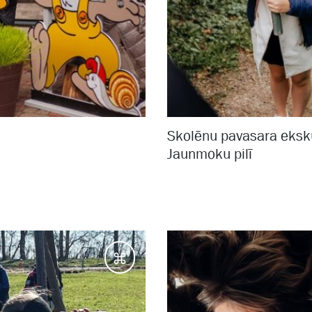
Skolēnu pavasara eksku
Jaunmoku pilī
Galamērķi