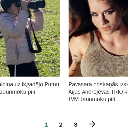
icina uz ikgadējo Putnu
Pavasara noskaņās izs
 Jaunmoku pilī
Aijas Andrejevas TRIO 
LVM Jaunmoku pilī
1
2
3