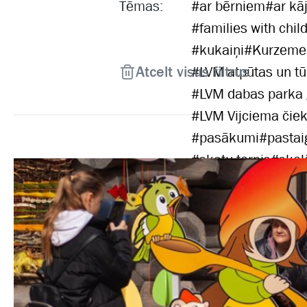
Tēmas:
#
ar bērniem
#
ar kā
#
families with chil
#
kukaiņi
#
Kurzeme
Atcelt visus filtrus
#
LVM atpūtas un tū
#
LVM dabas parka
#
LVM Vijciema čiek
#
pasākumi
#
pastai
#
skatu tornis
#
skol
#
velobraucējiem
#