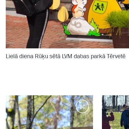
Lielā diena Rūķu sētā LVM dabas parkā Tērvetē
Galamērķi