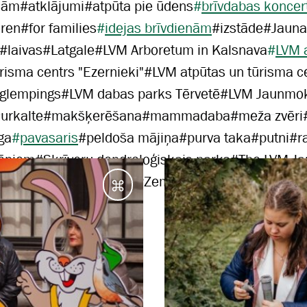
jām
#
atklājumi
#
atpūta pie ūdens
#
brīvdabas koncer
dren
#
for families
#
idejas brīvdienām
#
izstāde
#
Jauna
#
laivas
#
Latgale
#
LVM Arboretum in Kalsnava
#
LVM 
risma centrs "Ezernieki"
#
LVM atpūtas un tūrisma c
 glempings
#
LVM dabas parks Tērvetē
#
LVM Jaunmok
urkalte
#
makšķerēšana
#
mammadaba
#
meža zvēri
ga
#
pavasaris
#
peldoša mājiņa
#
purva taka
#
putni
#
r
ēniem
#
Skrīveru dendroloģiskais parks
#
The LVM J
Vidzeme
#
vienas dienas
#
Zemgale
#
ziema
Galamērķi