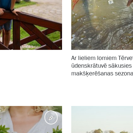
Ar lieliem lomiem Tērve
ūdenskrātuvē sākusies
makšķerēšanas sezon
Pasākumi