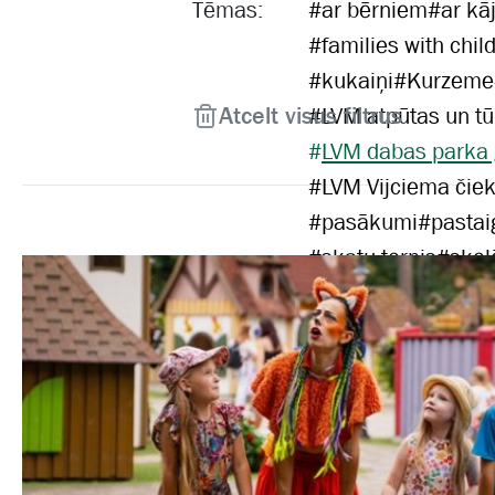
Tēmas:
#
ar bērniem
#
ar kā
#
families with chil
#
kukaiņi
#
Kurzeme
Atcelt visus filtrus
#
LVM atpūtas un tū
#
LVM dabas parka
#
LVM Vijciema čiek
#
pasākumi
#
pastai
#
skatu tornis
#
skol
#
velobraucējiem
#