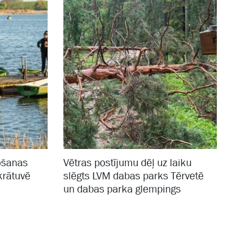
gošanas
Vētras postījumu dēļ uz laiku
krātuvē
slēgts LVM dabas parks Tērvetē
un dabas parka glempings