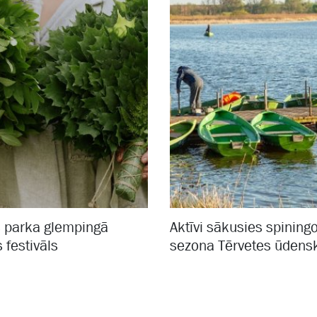
 parka glempingā
Aktīvi sākusies spinin
s festivāls
sezona Tērvetes ūdens