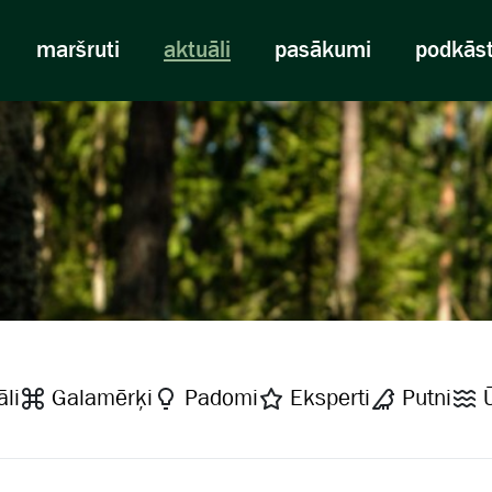
maršruti
aktuāli
pasākumi
podkās
li
Galamērķi
Padomi
Eksperti
Putni