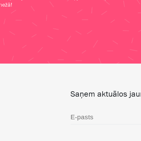
 mežā!
Saņem aktuālos ja