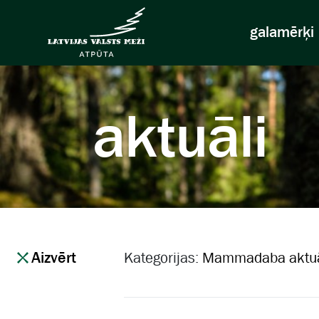
galamērķi
aktuāli
Aizvērt
Kategorijas:
Mammadaba aktuā