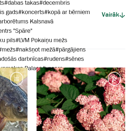
ts
#
dabas takas
#
decembris
is gads
#
koncerts
#
kopā ar bērniem
Vairāk
arborētums Kalsnavā
entrs "Spāre"
u pils
#
LVM Pokaiņu mežs
#
mežs
#
nakšņot mežā
#
pārgājiens
adošās darbnīcas
#
rudens
#
sēnes
aunmokas Palace
#
vasara
Ūdeņos
Pasā