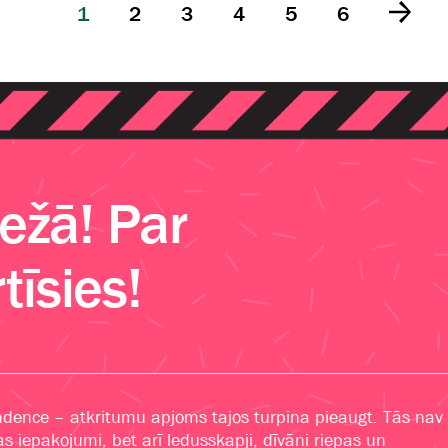
1
2
3
4
5
6
žā! Par
tīsies!
dence – atkritumu apjoms tajos turpina pieaugt. Tās nav
s iepakojumi, bet arī ledusskapji, dīvāni riepas un