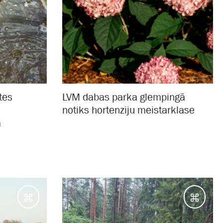
tes
LVM dabas parka glempingā
notiks hortenziju meistarklase
a
Galamērķi
Galam