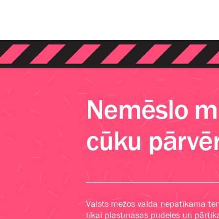
Nemēslo me
cūku pārvēr
Valsts mežos valda nepatīkama ten
tikai plastmasas pudeles un pārtika