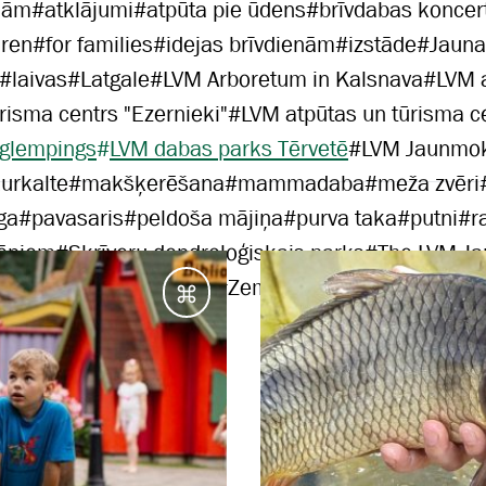
jām
#
atklājumi
#
atpūta pie ūdens
#
brīvdabas koncer
dren
#
for families
#
idejas brīvdienām
#
izstāde
#
Jauna
#
laivas
#
Latgale
#
LVM Arboretum in Kalsnava
#
LVM 
risma centrs "Ezernieki"
#
LVM atpūtas un tūrisma c
 glempings
#
LVM dabas parks Tērvetē
#
LVM Jaunmok
urkalte
#
makšķerēšana
#
mammadaba
#
meža zvēri
ga
#
pavasaris
#
peldoša mājiņa
#
purva taka
#
putni
#
r
ēniem
#
Skrīveru dendroloģiskais parks
#
The LVM J
Vidzeme
#
vienas dienas
#
Zemgale
#
ziema
Galamērķi