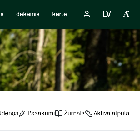
LV
ts
dēkainis
karte
Ūdeņos
Pasākumi
Žurnāls
Aktīvā atpūta