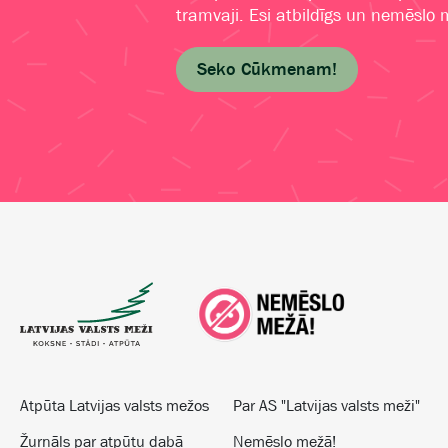
tramvaji. Esi atbildīgs un nemēslo
Seko Cūkmenam!
Atpūta Latvijas valsts mežos
Par AS "Latvijas valsts meži"
Žurnāls par atpūtu dabā
Nemēslo mežā!