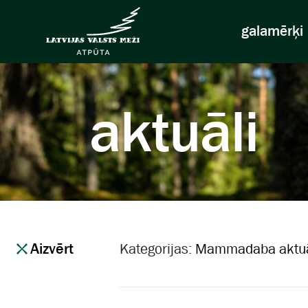
galamērķi
aktuāli
Aizvērt
Kategorijas:
Mammadaba aktuā