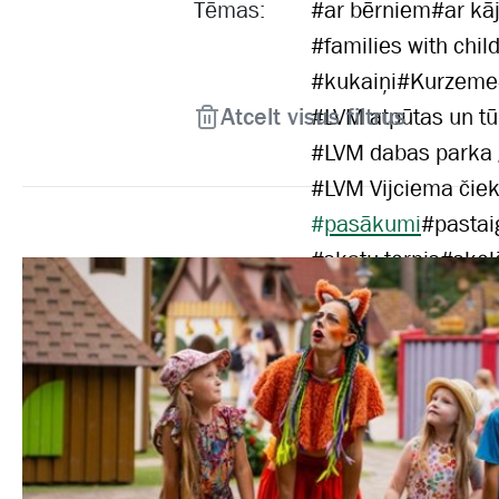
Tēmas:
#
ar bērniem
#
ar kā
#
families with chil
#
kukaiņi
#
Kurzeme
Atcelt visus filtrus
#
LVM atpūtas un tū
#
LVM dabas parka
#
LVM Vijciema čiek
#
pasākumi
#
pastai
#
skatu tornis
#
skol
#
velobraucējiem
#