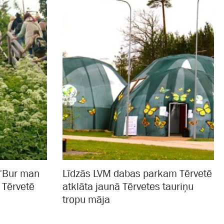
 “Bur man
Līdzās LVM dabas parkam Tērvetē
 Tērvetē
atklāta jaunā Tērvetes tauriņu
tropu māja