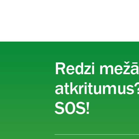
Redzi mež
atkritumus?
SOS!