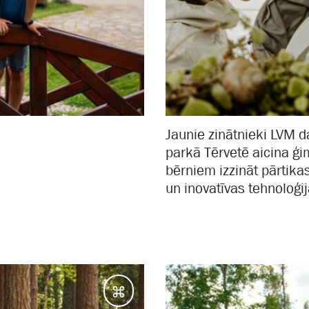
Jaunie zinātnieki LVM 
parkā Tērvetē aicina ģ
bērniem izzināt pārtik
un inovatīvas tehnoloģi
Galamērķi