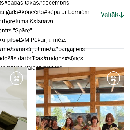
ts
#
dabas takas
#
decembris
is gads
#
koncerts
#
kopā ar bērniem
Vairāk
arborētums Kalsnavā
entrs "Spāre"
u pils
#
LVM Pokaiņu mežs
#
mežs
#
nakšņot mežā
#
pārgājiens
adošās darbnīcas
#
rudens
#
sēnes
aunmokas Palace
#
vasara
Galamērķi
Galam