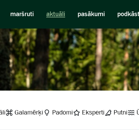
maršruti
aktuāli
pasākumi
podkās
li
Galamērķi
Padomi
Eksperti
Putni