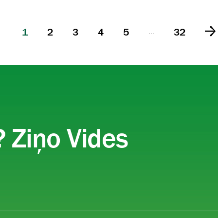
1
2
3
4
5
32
...
ā
 Ziņo Vides