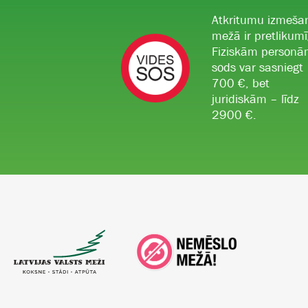
Atkritumu izmeša
mežā ir pretlikumī
Fiziskām person
sods var sasniegt
700 €, bet
juridiskām – līdz
2900 €.