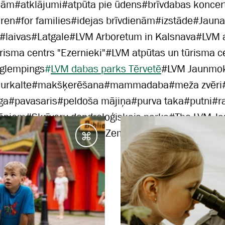
jām
#
atklājumi
#
atpūta pie ūdens
#
brīvdabas koncer
dren
#
for families
#
idejas brīvdienām
#
izstāde
#
Jauna
#
laivas
#
Latgale
#
LVM Arboretum in Kalsnava
#
LVM 
risma centrs "Ezernieki"
#
LVM atpūtas un tūrisma c
 glempings
#
LVM dabas parks Tērvetē
#
LVM Jaunmok
urkalte
#
makšķerēšana
#
mammadaba
#
meža zvēri
ga
#
pavasaris
#
peldoša mājiņa
#
purva taka
#
putni
#
r
ēniem
#
Skrīveru dendroloģiskais parks
#
The LVM J
Vidzeme
#
vienas dienas
#
Zemgale
#
ziema
Galamērķi