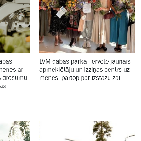
dabas
LVM dabas parka Tērvetē jaunais
imenes ar
apmeklētāju un izziņas centrs uz
as drošumu
mēnesi pārtop par izstāžu zāli
jas
Galamērķi
Galam