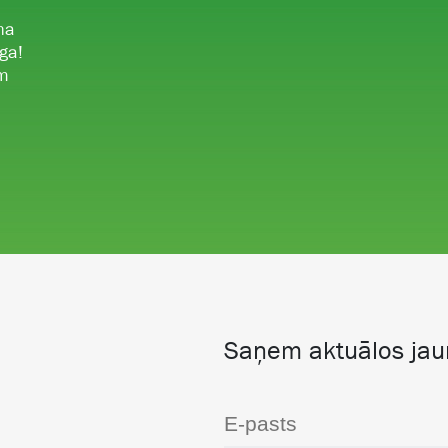
na
ga!
ām
Saņem aktuālos ja