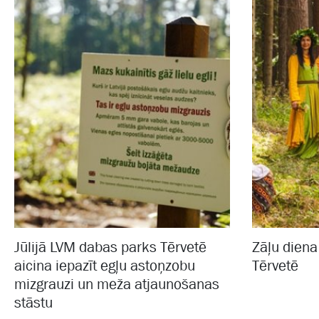
Jūlijā LVM dabas parks Tērvetē
Zāļu dien
aicina iepazīt egļu astoņzobu
Tērvetē
mizgrauzi un meža atjaunošanas
stāstu