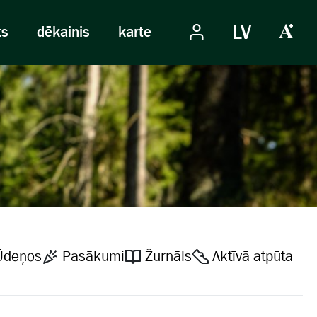
LV
ts
dēkainis
karte
Ūdeņos
Pasākumi
Žurnāls
Aktīvā atpūta