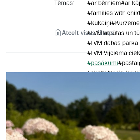
Tēmas:
#
ar bērniem
#
ar kā
#
families with chil
#
kukaiņi
#
Kurzeme
Atcelt visus filtrus
#
LVM atpūtas un tū
#
LVM dabas parka
#
LVM Vijciema čiek
#
pasākumi
#
pastai
#
skatu tornis
#
skol
#
velobraucējiem
#