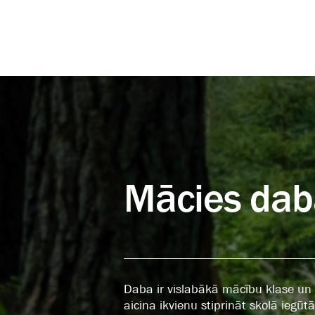
Mācies dab
Daba ir vislabākā mācību klase un b
aicina ikvienu stiprināt skolā iegū