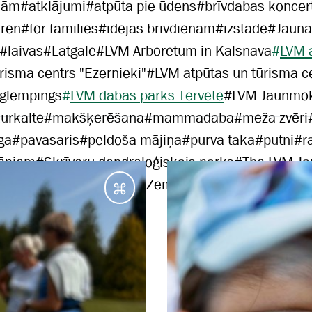
jām
#
atklājumi
#
atpūta pie ūdens
#
brīvdabas koncer
dren
#
for families
#
idejas brīvdienām
#
izstāde
#
Jauna
#
laivas
#
Latgale
#
LVM Arboretum in Kalsnava
#
LVM 
risma centrs "Ezernieki"
#
LVM atpūtas un tūrisma c
 glempings
#
LVM dabas parks Tērvetē
#
LVM Jaunmok
urkalte
#
makšķerēšana
#
mammadaba
#
meža zvēri
ga
#
pavasaris
#
peldoša mājiņa
#
purva taka
#
putni
#
r
ēniem
#
Skrīveru dendroloģiskais parks
#
The LVM J
Vidzeme
#
vienas dienas
#
Zemgale
#
ziema
Galamērķi