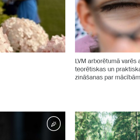
LVM arborētumā varēs 
teorētiskas un praktisk
zināšanas par mācībā
Pasākumi