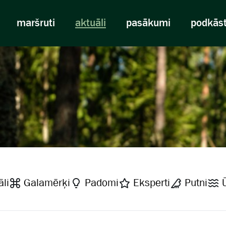
maršruti
aktuāli
pasākumi
podkās
li
Galamērķi
Padomi
Eksperti
Putni