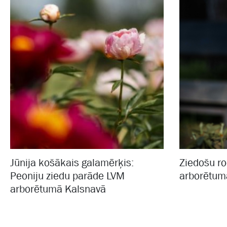
Jūnija košākais galamērķis:
Ziedošu r
Peoniju ziedu parāde LVM
arborētum
arborētumā Kalsnavā