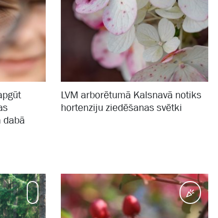
apgūt
LVM arborētumā Kalsnavā notiks
as
hortenziju ziedēšanas svētki
m dabā
Mammadaba aktuāli
Pasā