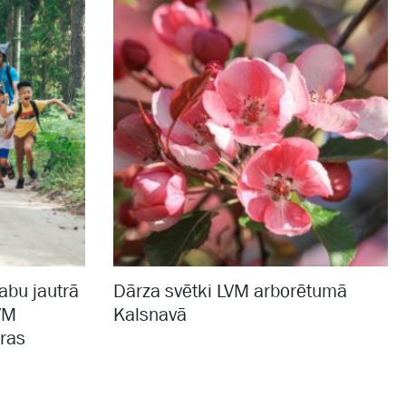
abu jautrā
Dārza svētki LVM arborētumā
VM
Kalsnavā
ras