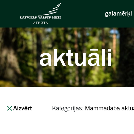
galamērķi
aktuāli
Aizvērt
Kategorijas:
Mammadaba aktuā