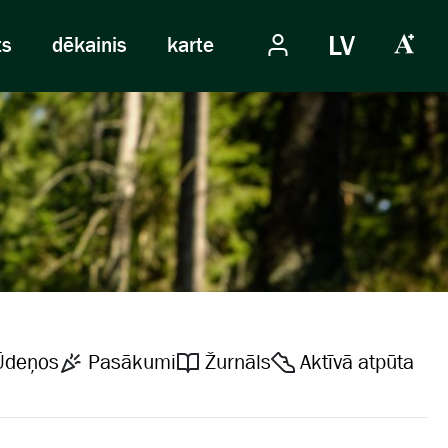
LV
ts
dēkainis
karte
Ūdeņos
Pasākumi
Žurnāls
Aktīvā atpūta