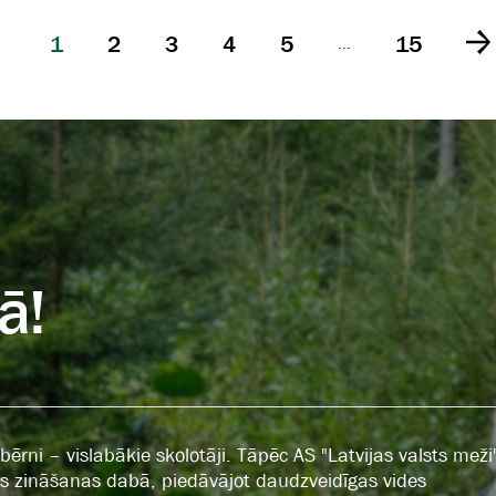
1
2
3
4
5
15
...
ā!
ērni – vislabākie skolotāji. Tāpēc AS "Latvijas valsts meži
tās zināšanas dabā, piedāvājot daudzveidīgas vides