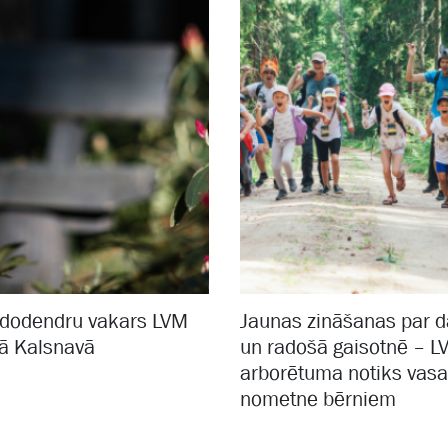
ododendru vakars LVM
Jaunas zināšanas par d
ā Kalsnavā
un radošā gaisotnē – L
arborētuma notiks vasa
nometne bērniem