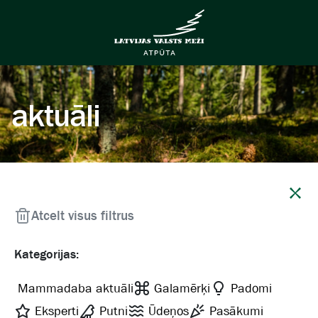
aktuāli
Aizvērt
Atcelt visus filtrus
Kategorijas:
Mammadaba aktuāli
Galamērķi
Padomi
Eksperti
Putni
Ūdeņos
Pasākumi