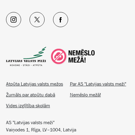
Atpūta Latvijas valsts mežos
Par AS "Latvijas valsts meži"
Žurnāls par atpūtu dabā
Nemēslo mežā!
Vides izglītība skolām
AS "Latvijas valsts meži"
Vaiņodes 1, Rīga, LV–1004, Latvija