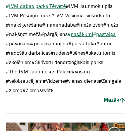
#
LVM dabas parks Tērvetē
#
LVM Jaunmoku pils
#
LVM Pokaiņu mežs
#
LVM Vijciema čiekurkalte
#
makšķerēšana
#
mammadaba
#
meža zvēri
#
mežs
#
nakšņot mežā
#
pārgājiens
#
pasākumi
#
pastaiga
#
pavasaris
#
peldoša mājiņa
#
purva taka
#
putni
#
radošās darbnīcas
#
rudens
#
sēnes
#
skatu tornis
#
skolēniem
#
Skrīveru dendroloģiskais parks
#
The LVM Jaunmokas Palace
#
vasara
#
velobraucējiem
#
Vidzeme
#
vienas dienas
#
Zemgale
#
ziema
#
Ziemassvētki
Mazāk