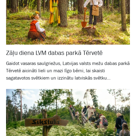
Zāļu diena LVM dabas parkā Tērvetē
Gaidot vasaras saulgriežus, Latvijas valsts mežu dabas parkā
Tērvetē aicināti lieli un mazi līgo bērni, lai skaisti
sagatavotos svētkiem un izzinātu latviskās svētku...
Galam