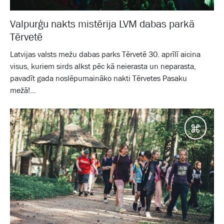
Valpurģu nakts mistērija LVM dabas parkā
Tērvetē
Latvijas valsts mežu dabas parks Tērvetē 30. aprīlī aicina
visus, kuriem sirds alkst pēc kā neierasta un neparasta,
pavadīt gada noslēpumaināko nakti Tērvetes Pasaku
mežā!...
Galam