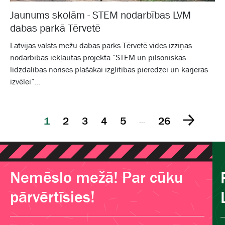
Jaunums skolām - STEM nodarbības LVM
dabas parkā Tērvetē
Latvijas valsts mežu dabas parks Tērvetē vides izziņas
nodarbības iekļautas projekta “STEM un pilsoniskās
līdzdalības norises plašākai izglītības pieredzei un karjeras
izvēlei”...
1
2
3
4
5
26
...
Nemēslo mežā! Par cūku
pārvērtīsies!