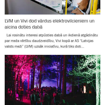
LVM un Vivi dod vārdus elektrovilcieniem un
aicina doties dabā
Lai rosinātu interesi atpūsties dabā un ikdienā atgādinātu
par meža vērtību daudzveidību, Vivi kopā ar AS “Latvijas
valsts meži” (LVM) uzsāk iniciatīvu, kurā tiks doti...
Pasā