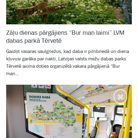
Zāļu dienas pārgājiens “Bur man laimi” LVM
dabas parkā Tērvetē
Gaidot vasaras saulgriežus, kad daba ir pilnbriedā un diena
kļuvusi garāka par nakti, Latvijas valsts mežu dabas parks
Tērvetē aicina doties organizētā vakara pārgājienā “Bur
man...
Galam