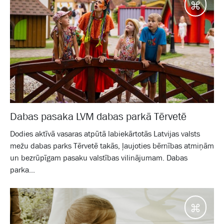
Galam
Dabas pasaka LVM dabas parkā Tērvetē
Dodies aktīvā vasaras atpūtā labiekārtotās Latvijas valsts
mežu dabas parks Tērvetē takās, ļaujoties bērnības atmiņām
un bezrūpīgam pasaku valstības vilinājumam. Dabas
parka...
Galam