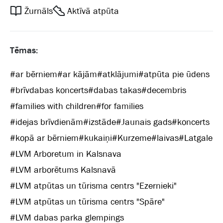
Žurnāls
Aktīvā atpūta
Tēmas:
#
ar bērniem
#
ar kājām
#
atklājumi
#
atpūta pie ūdens
#
brīvdabas koncerts
#
dabas takas
#
decembris
#
families with children
#
for families
#
idejas brīvdienām
#
izstāde
#
Jaunais gads
#
koncerts
#
kopā ar bērniem
#
kukaiņi
#
Kurzeme
#
laivas
#
Latgale
#
LVM Arboretum in Kalsnava
#
LVM arborētums Kalsnavā
#
LVM atpūtas un tūrisma centrs "Ezernieki"
#
LVM atpūtas un tūrisma centrs "Spāre"
#
LVM dabas parka glempings