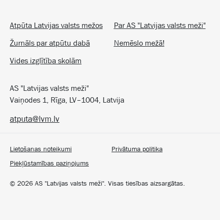
Atpūta Latvijas valsts mežos
Par AS "Latvijas valsts meži"
Žurnāls par atpūtu dabā
Nemēslo mežā!
Vides izglītība skolām
AS "Latvijas valsts meži"
Vaiņodes 1, Rīga, LV–1004, Latvija
atputa@lvm.lv
Lietošanas noteikumi
Privātuma politika
Piekļūstamības paziņojums
©
2026
AS "Latvijas valsts meži". Visas tiesības aizsargātas.