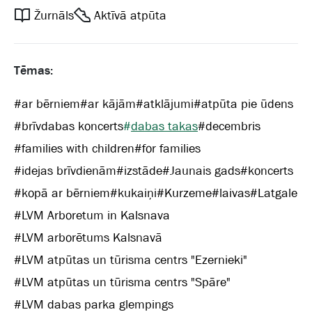
Žurnāls
Aktīvā atpūta
Tēmas:
#
ar bērniem
#
ar kājām
#
atklājumi
#
atpūta pie ūdens
#
brīvdabas koncerts
#
dabas takas
#
decembris
#
families with children
#
for families
#
idejas brīvdienām
#
izstāde
#
Jaunais gads
#
koncerts
#
kopā ar bērniem
#
kukaiņi
#
Kurzeme
#
laivas
#
Latgale
#
LVM Arboretum in Kalsnava
#
LVM arborētums Kalsnavā
#
LVM atpūtas un tūrisma centrs "Ezernieki"
#
LVM atpūtas un tūrisma centrs "Spāre"
#
LVM dabas parka glempings