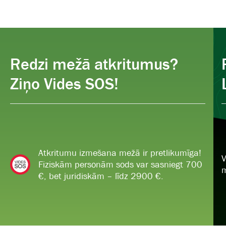
Redzi mežā atkritumus?
Ziņo Vides SOS!
Atkritumu izmešana mežā ir pretlikumīga!
V
Fiziskām personām sods var sasniegt 700
m
€, bet juridiskām – līdz 2900 €.