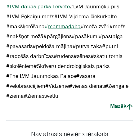
#
LVM dabas parks Tērvetē
#
LVM Jaunmoku pils
#
LVM Pokaiņu mežs
#
LVM Vijciema čiekurkalte
#
makšķerēšana
#
mammadaba
#
meža zvēri
#
mežs
#
nakšņot mežā
#
pārgājiens
#
pasākumi
#
pastaiga
#
pavasaris
#
peldoša mājiņa
#
purva taka
#
putni
#
radošās darbnīcas
#
rudens
#
sēnes
#
skatu tornis
#
skolēniem
#
Skrīveru dendroloģiskais parks
#
The LVM Jaunmokas Palace
#
vasara
#
velobraucējiem
#
Vidzeme
#
vienas dienas
#
Zemgale
#
ziema
#
Ziemassvētki
Mazāk
Nav atrasts neviens ieraksts