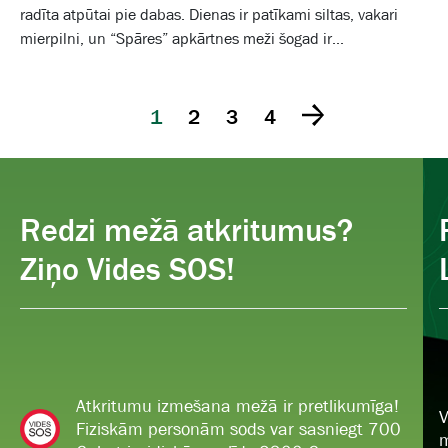
radīta atpūtai pie dabas. Dienas ir patīkami siltas, vakari
mierpilni, un “Spāres” apkārtnes meži šogad ir...
1
2
3
4
Redzi mežā atkritumus?
Ziņo Vides SOS!
Atkritumu izmešana mežā ir pretlikumīga!
V
Fiziskām personām sods var sasniegt 700
m