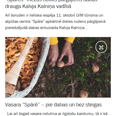
drauga Kalvja Kalniņa vadībā
Arī šoruden ir lieliska iespēja 11. oktobrī LVM tūrisma un
atpūtas centra “Spāre” apkārtnē doties rudens pārgājienā
pieredzējušā dabas entuziasta Kalvja Kalniņa...
Galam
Vasara “Spārē” – pie dabas un bez steigas
Lai arī šogad vasara nelutina ar ilgstošu karstumu, tā ir kā