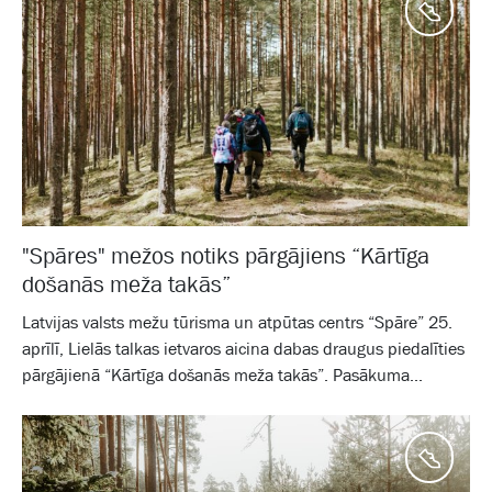
Aktīv
"Spāres" mežos notiks pārgājiens “Kārtīga
došanās meža takās”
Latvijas valsts mežu tūrisma un atpūtas centrs “Spāre” 25.
aprīlī, Lielās talkas ietvaros aicina dabas draugus piedalīties
pārgājienā “Kārtīga došanās meža takās”. Pasākuma...
Aktīv