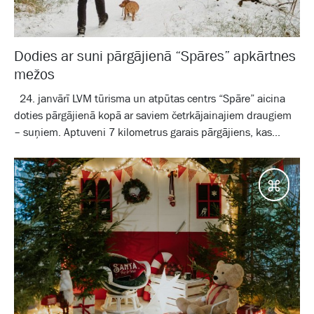
Dodies ar suni pārgājienā “Spāres” apkārtnes
mežos
24. janvārī LVM tūrisma un atpūtas centrs “Spāre” aicina
doties pārgājienā kopā ar saviem četrkājainajiem draugiem
– suņiem. Aptuveni 7 kilometrus garais pārgājiens, kas...
Galam