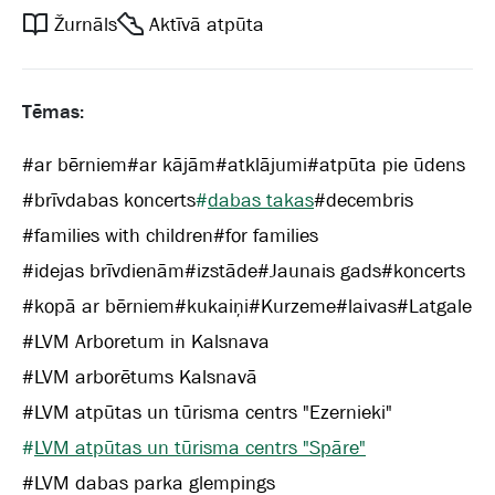
Žurnāls
Aktīvā atpūta
Tēmas:
#
ar bērniem
#
ar kājām
#
atklājumi
#
atpūta pie ūdens
#
brīvdabas koncerts
#
dabas takas
#
decembris
#
families with children
#
for families
#
idejas brīvdienām
#
izstāde
#
Jaunais gads
#
koncerts
#
kopā ar bērniem
#
kukaiņi
#
Kurzeme
#
laivas
#
Latgale
#
LVM Arboretum in Kalsnava
#
LVM arborētums Kalsnavā
#
LVM atpūtas un tūrisma centrs "Ezernieki"
#
LVM atpūtas un tūrisma centrs "Spāre"
#
LVM dabas parka glempings