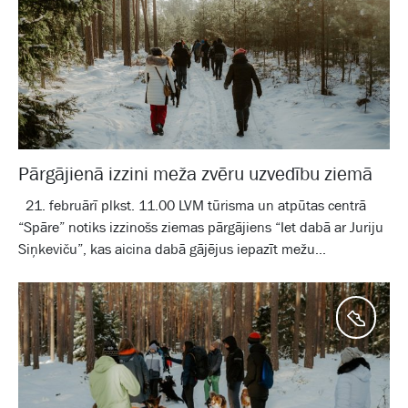
Pārgājienā izzini meža zvēru uzvedību ziemā
21. februārī plkst. 11.00 LVM tūrisma un atpūtas centrā
“Spāre” notiks izzinošs ziemas pārgājiens “Iet dabā ar Juriju
Siņkeviču”, kas aicina dabā gājējus iepazīt mežu...
Aktīv