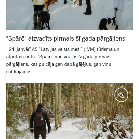
"Spārē" aizvadīts pirmais šī gada pārgājiens
24. janvārī AS “Latvijas valsts meži” (LVM) tūrisma un
atpūtas centrā “Spāre” norisinājās šī gada pirmais
pārgājiens, kas pulcēja gan dabā gājējus, gan viņu
četrkājainos...
Aktīv