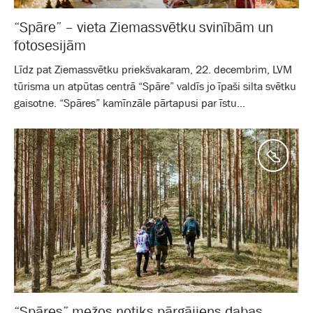
“Spāre” – vieta Ziemassvētku svinībām un
fotosesijām
Līdz pat Ziemassvētku priekšvakaram, 22. decembrim, LVM
tūrisma un atpūtas centrā “Spāre” valdīs jo īpaši silta svētku
gaisotne. “Spāres” kamīnzāle pārtapusi par īstu...
Aktīv
“Spāres” mežos notiks pārgājiens dabas