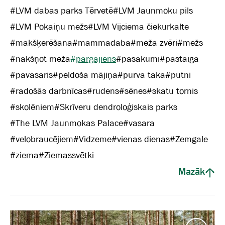
#
LVM dabas parks Tērvetē
#
LVM Jaunmoku pils
#
LVM Pokaiņu mežs
#
LVM Vijciema čiekurkalte
#
makšķerēšana
#
mammadaba
#
meža zvēri
#
mežs
#
nakšņot mežā
#
pārgājiens
#
pasākumi
#
pastaiga
#
pavasaris
#
peldoša mājiņa
#
purva taka
#
putni
#
radošās darbnīcas
#
rudens
#
sēnes
#
skatu tornis
#
skolēniem
#
Skrīveru dendroloģiskais parks
#
The LVM Jaunmokas Palace
#
vasara
#
velobraucējiem
#
Vidzeme
#
vienas dienas
#
Zemgale
#
ziema
#
Ziemassvētki
Mazāk