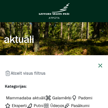
aktuāli
Aizvērt
Atcelt visus filtrus
Kategorijas:
Mammadaba aktuāli
Galamērķi
Padomi
Eksperti
Putni
Ūdeņos
Pasākumi