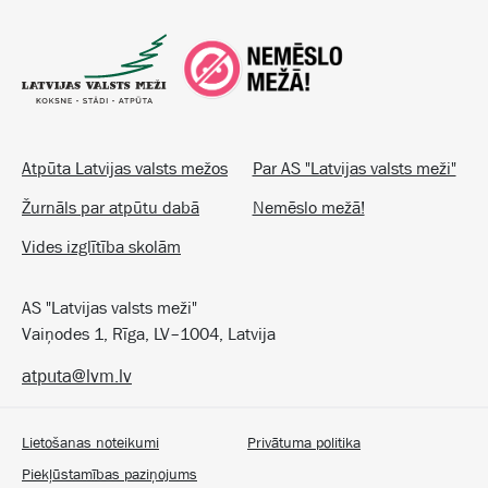
Atpūta Latvijas valsts mežos
Par AS "Latvijas valsts meži"
Žurnāls par atpūtu dabā
Nemēslo mežā!
Vides izglītība skolām
AS "Latvijas valsts meži"
Vaiņodes 1, Rīga, LV–1004, Latvija
atputa@lvm.lv
Lietošanas noteikumi
Privātuma politika
Piekļūstamības paziņojums