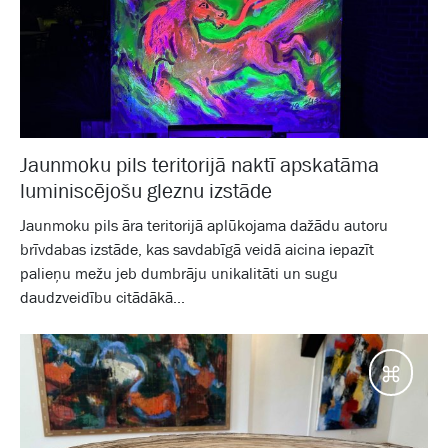
Jaunmoku pils teritorijā naktī apskatāma
luminiscējošu gleznu izstāde
Jaunmoku pils āra teritorijā aplūkojama dažādu autoru
brīvdabas izstāde, kas savdabīgā veidā aicina iepazīt
palieņu mežu jeb dumbrāju unikalitāti un sugu
daudzveidību citādākā...
Galam