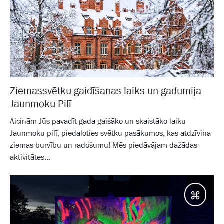
Ziemassvētku gaidīšanas laiks un gadumija
Jaunmoku Pilī
Aicinām Jūs pavadīt gada gaišāko un skaistāko laiku
Jaunmoku pilī, piedaloties svētku pasākumos, kas atdzīvina
ziemas burvību un radošumu! Mēs piedāvājam dažādas
aktivitātes...
Galam