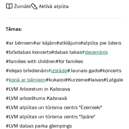
Žurnāls
Aktīvā atpūta
Tēmas:
#
ar bērniem
#
ar kājām
#
atklājumi
#
atpūta pie ūdens
#
brīvdabas koncerts
#
dabas takas
#
decembris
#
families with children
#
for families
#
idejas brīvdienām
#
izstāde
#
Jaunais gads
#
koncerts
#
kopā ar bērniem
#
kukaiņi
#
Kurzeme
#
laivas
#
Latgale
#
LVM Arboretum in Kalsnava
#
LVM arborētums Kalsnavā
#
LVM atpūtas un tūrisma centrs "Ezernieki"
#
LVM atpūtas un tūrisma centrs "Spāre"
#
LVM dabas parka glempings