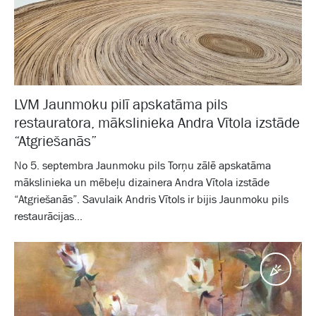
LVM Jaunmoku pilī apskatāma pils
restauratora, mākslinieka Andra Vītola izstāde
“Atgriešanās”
No 5. septembra Jaunmoku pils Torņu zālē apskatāma
mākslinieka un mēbeļu dizainera Andra Vītola izstāde
“Atgriešanās”. Savulaik Andris Vītols ir bijis Jaunmoku pils
restaurācijas...
Pasā