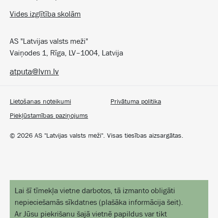
Vides izglītība skolām
AS "Latvijas valsts meži"
Vaiņodes 1, Rīga, LV–1004, Latvija
atputa@lvm.lv
Lietošanas noteikumi
Privātuma politika
Piekļūstamības paziņojums
©
2026
AS "Latvijas valsts meži". Visas tiesības aizsargātas.
Lai šī tīmekļa vietne darbotos, tā izmanto obligāti
nepieciešamās sīkdatnes
(
plašāka informācija šeit
).
Ar Jūsu piekrišanu šajā vietnē papildus var tikt