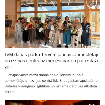
Galam
LVM dabas parka Tērvetē jaunais apmeklētāju
un izziņas centrs uz mēnesi pārtop par izstāžu
zāli
Latvijas valsts mežu dabas parka Tērvetē jaunajā
apmeklētāju un izziņas centrā līdz 3. augustam apskatāma
Dobeles Pieaugušo izglītības un uzņēmējdarbības atbalsta
centra...