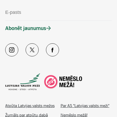
Abonēt jaunumus
Atpūta Latvijas valsts mežos
Par AS "Latvijas valsts meži"
Žurnāls par atpūtu dabā
Nemēslo mežā!