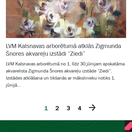
LVM Kalsnavas arborētumā atklās Zigmunda
Šnores akvareļu izstādi “Ziedi”
LVM Kalsnavas arborētumā no 1. līdz 30.jūnijam apskatāma
akvarelista Zigmunda Šnores akvareļu izstāde “Ziedi”.
Izstādes atklāšana un tikšanās ar mākslinieku notiks 1.
jūnijā...
1
2
3
4