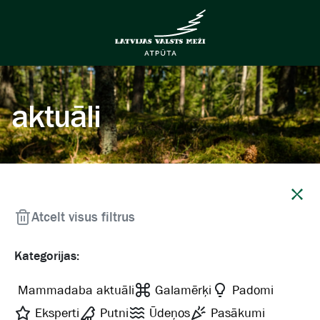
aktuāli
Aizvērt
Atcelt visus filtrus
Kategorijas:
Mammadaba aktuāli
Galamērķi
Padomi
Eksperti
Putni
Ūdeņos
Pasākumi