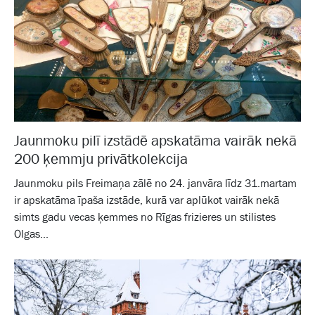
Jaunmoku pilī izstādē apskatāma vairāk nekā
200 ķemmju privātkolekcija
Jaunmoku pils Freimaņa zālē no 24. janvāra līdz 31.martam
ir apskatāma īpaša izstāde, kurā var aplūkot vairāk nekā
simts gadu vecas ķemmes no Rīgas frizieres un stilistes
Olgas...
Pasā