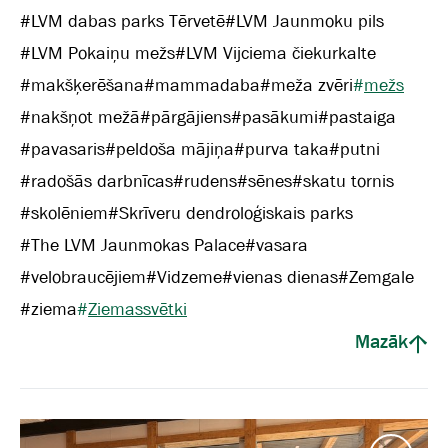
#
LVM dabas parks Tērvetē
#
LVM Jaunmoku pils
#
LVM Pokaiņu mežs
#
LVM Vijciema čiekurkalte
#
makšķerēšana
#
mammadaba
#
meža zvēri
#
mežs
#
nakšņot mežā
#
pārgājiens
#
pasākumi
#
pastaiga
#
pavasaris
#
peldoša mājiņa
#
purva taka
#
putni
#
radošās darbnīcas
#
rudens
#
sēnes
#
skatu tornis
#
skolēniem
#
Skrīveru dendroloģiskais parks
#
The LVM Jaunmokas Palace
#
vasara
#
velobraucējiem
#
Vidzeme
#
vienas dienas
#
Zemgale
#
ziema
#
Ziemassvētki
Mazāk