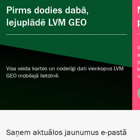
Pirms dodies dabā,
lejuplādē LVM GEO
V
a
p
Visa veida kartes un noderīgi dati vienkopus LVM
l
GEO mobilajā lietotnē.
n
Saņem aktuālos jaunumus e-pastā