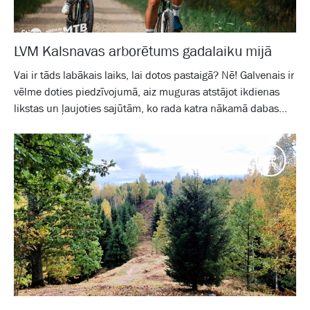
LVM Kalsnavas arborētums gadalaiku mijā
Vai ir tāds labākais laiks, lai dotos pastaigā? Nē! Galvenais ir
vēlme doties piedzīvojumā, aiz muguras atstājot ikdienas
likstas un ļaujoties sajūtām, ko rada katra nākamā dabas...
Galam