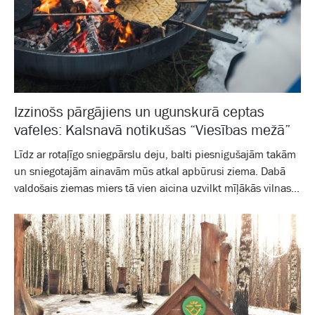
Izzinošs pārgājiens un ugunskurā ceptas
vafeles: Kalsnavā notikušas “Viesības mežā”
Līdz ar rotaļīgo sniegpārslu deju, balti piesnigušajām takām
un sniegotajām ainavām mūs atkal apbūrusi ziema. Dabā
valdošais ziemas miers tā vien aicina uzvilkt mīļākās vilnas...
Galam