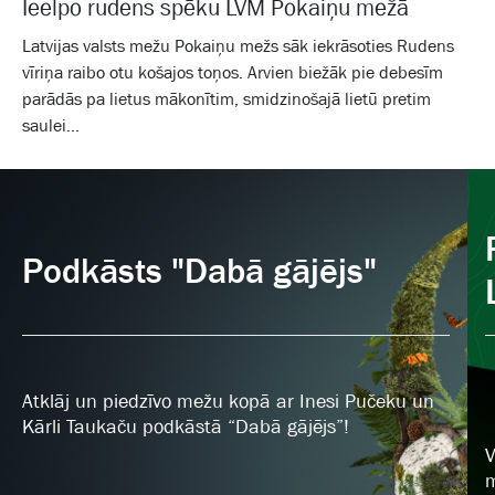
Ieelpo rudens spēku LVM Pokaiņu mežā
Latvijas valsts mežu Pokaiņu mežs sāk iekrāsoties Rudens
vīriņa raibo otu košajos toņos. Arvien biežāk pie debesīm
parādās pa lietus mākonītim, smidzinošajā lietū pretim
saulei...
Podkāsts "Dabā gājējs"
Atklāj un piedzīvo mežu kopā ar Inesi Pučeku un
Kārli Taukaču podkāstā “Dabā gājējs”!
V
m