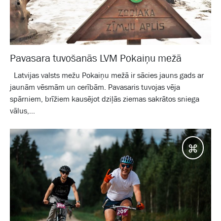
Pavasara tuvošanās LVM Pokaiņu mežā
Latvijas valsts mežu Pokaiņu mežā ir sācies jauns gads ar
jaunām vēsmām un cerībām. Pavasaris tuvojas vēja
spārniem, brīžiem kausējot dziļās ziemas sakrātos sniega
vālus,...
Galam