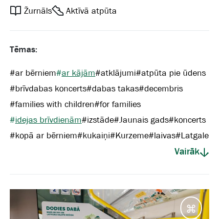
Žurnāls
Aktīvā atpūta
Tēmas:
#
ar bērniem
#
ar kājām
#
atklājumi
#
atpūta pie ūdens
#
brīvdabas koncerts
#
dabas takas
#
decembris
#
families with children
#
for families
#
idejas brīvdienām
#
izstāde
#
Jaunais gads
#
koncerts
#
kopā ar bērniem
#
kukaiņi
#
Kurzeme
#
laivas
#
Latgale
Vairāk
Galam