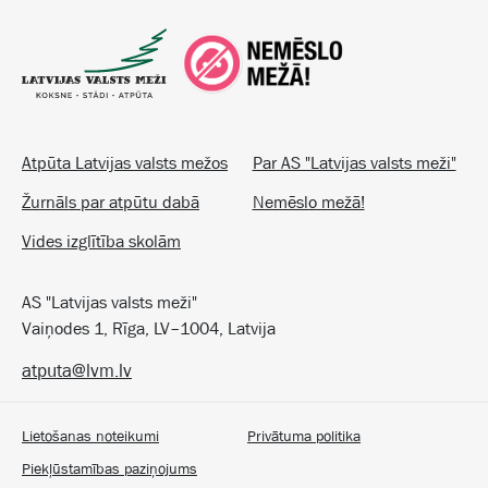
Atpūta Latvijas valsts mežos
Par AS "Latvijas valsts meži"
Žurnāls par atpūtu dabā
Nemēslo mežā!
Vides izglītība skolām
AS "Latvijas valsts meži"
Vaiņodes 1, Rīga, LV–1004, Latvija
atputa@lvm.lv
Lietošanas noteikumi
Privātuma politika
Piekļūstamības paziņojums