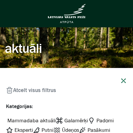
aktuāli
Aizvērt
Atcelt visus filtrus
Kategorijas:
Mammadaba aktuāli
Galamērķi
Padomi
Eksperti
Putni
Ūdeņos
Pasākumi