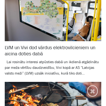
LVM un Vivi dod vārdus elektrovilcieniem un
aicina doties dabā
Lai rosinātu interesi atpūsties dabā un ikdienā atgādinātu
par meža vērtību daudzveidību, Vivi kopā ar AS “Latvijas
valsts meži” (LVM) uzsāk iniciatīvu, kurā tiks doti...
Galam