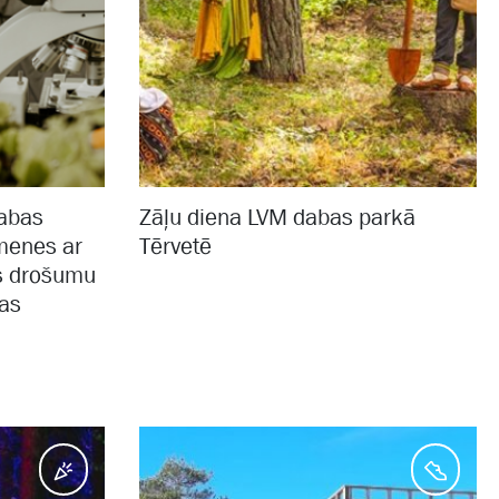
dabas
Zāļu diena LVM dabas parkā
imenes ar
Tērvetē
as drošumu
jas
Pasākumi
Aktīv