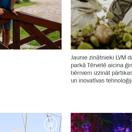
Jaunie zinātnieki LVM 
parkā Tērvetē aicina ģ
bērniem izzināt pārtik
un inovatīvas tehnoloģi
Galamērķi