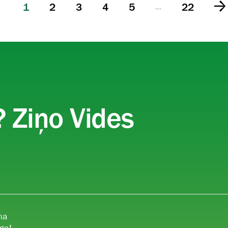
1
2
3
4
5
22
...
ā
 Ziņo Vides
na