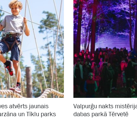
es atvērts jaunais
Valpurģu nakts mistēri
arzāna un Tīklu parks
dabas parkā Tērvetē