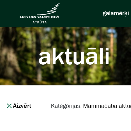
galamērķi
aktuāli
Aizvērt
Kategorijas:
Mammadaba aktuā