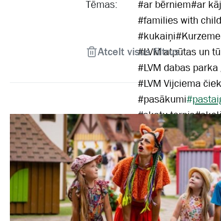
Tēmas:
#
ar bērniem
#
ar kā
#
families with chil
#
kukaiņi
#
Kurzeme
Atcelt visus filtrus
#
LVM atpūtas un tū
#
LVM dabas parka
#
LVM Vijciema čiek
#
pasākumi
#
pastai
#
skatu tornis
#
skol
#
velobraucējiem
#