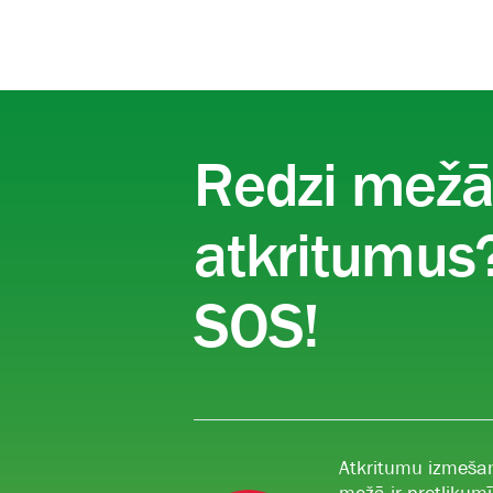
Redzi mež
atkritumus?
SOS!
Atkritumu izmeša