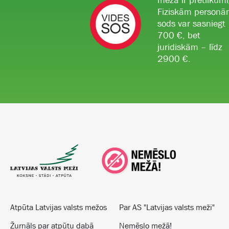
mežā ir pretlikumī
Fiziskām person
sods var sasniegt
700 €, bet
juridiskām – līdz
2900 €.
Atpūta Latvijas valsts mežos
Par AS "Latvijas valsts meži"
Žurnāls par atpūtu dabā
Nemēslo mežā!