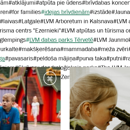
jām
#
atklājumi
#
atpūta pie ūdens
#
brīvdabas koncer
dren
#
for families
#
idejas brīvdienām
#
izstāde
#
Jauna
#
laivas
#
Latgale
#
LVM Arboretum in Kalsnava
#
LVM 
risma centrs "Ezernieki"
#
LVM atpūtas un tūrisma c
 glempings
#
LVM dabas parks Tērvetē
#
LVM Jaunmok
urkalte
#
makšķerēšana
#
mammadaba
#
meža zvēri
ga
#
pavasaris
#
peldoša mājiņa
#
purva taka
#
putni
#
r
ēniem
#
Skrīveru dendroloģiskais parks
#
The LVM J
Vidzeme
#
vienas dienas
#
Zemgale
#
ziema
Galamērķi