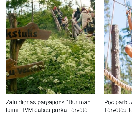
Zāļu dienas pārgājiens “Bur man
Pēc pārbūv
laimi” LVM dabas parkā Tērvetē
Tērvetes T