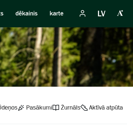
LV
ts
dēkainis
karte
Ūdeņos
Pasākumi
Žurnāls
Aktīvā atpūta