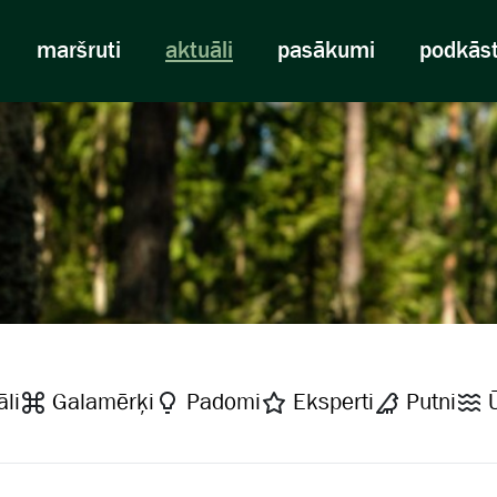
maršruti
aktuāli
pasākumi
podkās
li
Galamērķi
Padomi
Eksperti
Putni