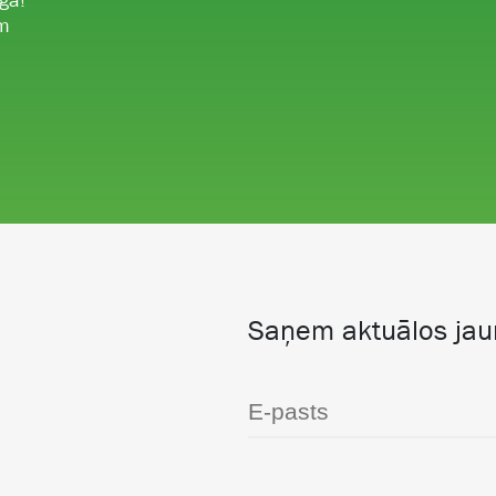
ga!
ām
Saņem aktuālos ja