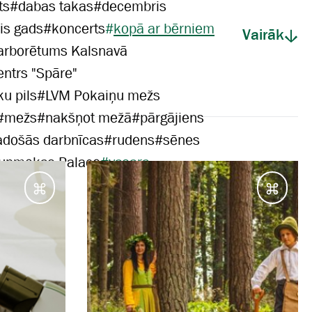
ts
#
dabas takas
#
decembris
is gads
#
koncerts
#
kopā ar bērniem
Vairāk
arborētums Kalsnavā
entrs "Spāre"
u pils
#
LVM Pokaiņu mežs
#
mežs
#
nakšņot mežā
#
pārgājiens
adošās darbnīcas
#
rudens
#
sēnes
aunmokas Palace
#
vasara
Galamērķi
Galam