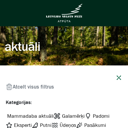
aktuāli
Aizvērt
Atcelt visus filtrus
Kategorijas:
Mammadaba aktuāli
Galamērķi
Padomi
Eksperti
Putni
Ūdeņos
Pasākumi