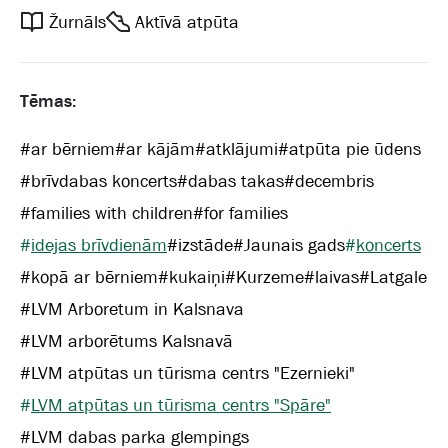
Žurnāls
Aktīvā atpūta
Tēmas:
#
ar bērniem
#
ar kājām
#
atklājumi
#
atpūta pie ūdens
#
brīvdabas koncerts
#
dabas takas
#
decembris
#
families with children
#
for families
#
idejas brīvdienām
#
izstāde
#
Jaunais gads
#
koncerts
#
kopā ar bērniem
#
kukaiņi
#
Kurzeme
#
laivas
#
Latgale
#
LVM Arboretum in Kalsnava
#
LVM arborētums Kalsnavā
#
LVM atpūtas un tūrisma centrs "Ezernieki"
#
LVM atpūtas un tūrisma centrs "Spāre"
#
LVM dabas parka glempings