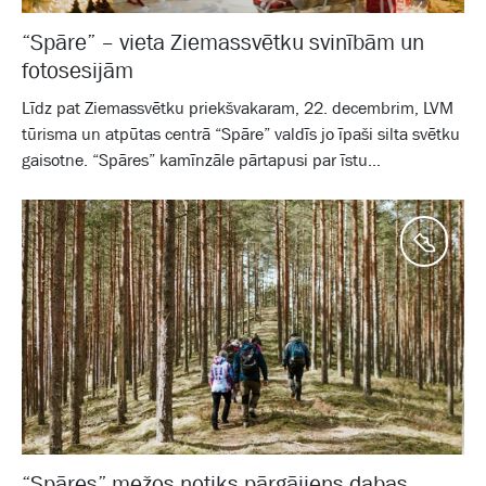
“Spāre” – vieta Ziemassvētku svinībām un
fotosesijām
Līdz pat Ziemassvētku priekšvakaram, 22. decembrim, LVM
tūrisma un atpūtas centrā “Spāre” valdīs jo īpaši silta svētku
gaisotne. “Spāres” kamīnzāle pārtapusi par īstu...
Aktīv
“Spāres” mežos notiks pārgājiens dabas