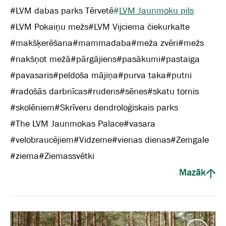
#
LVM dabas parks Tērvetē
#
LVM Jaunmoku pils
#
LVM Pokaiņu mežs
#
LVM Vijciema čiekurkalte
#
makšķerēšana
#
mammadaba
#
meža zvēri
#
mežs
#
nakšņot mežā
#
pārgājiens
#
pasākumi
#
pastaiga
#
pavasaris
#
peldoša mājiņa
#
purva taka
#
putni
#
radošās darbnīcas
#
rudens
#
sēnes
#
skatu tornis
#
skolēniem
#
Skrīveru dendroloģiskais parks
#
The LVM Jaunmokas Palace
#
vasara
#
velobraucējiem
#
Vidzeme
#
vienas dienas
#
Zemgale
#
ziema
#
Ziemassvētki
Mazāk