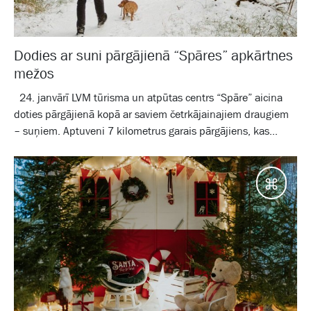
Dodies ar suni pārgājienā “Spāres” apkārtnes
mežos
24. janvārī LVM tūrisma un atpūtas centrs “Spāre” aicina
doties pārgājienā kopā ar saviem četrkājainajiem draugiem
– suņiem. Aptuveni 7 kilometrus garais pārgājiens, kas...
Galam