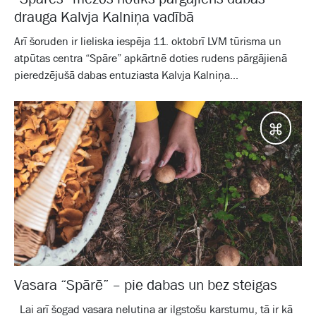
drauga Kalvja Kalniņa vadībā
Arī šoruden ir lieliska iespēja 11. oktobrī LVM tūrisma un
atpūtas centra “Spāre” apkārtnē doties rudens pārgājienā
pieredzējušā dabas entuziasta Kalvja Kalniņa...
Galam
Vasara “Spārē” – pie dabas un bez steigas
Lai arī šogad vasara nelutina ar ilgstošu karstumu, tā ir kā