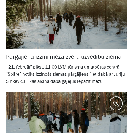
Pārgājienā izzini meža zvēru uzvedību ziemā
21. februārī plkst. 11.00 LVM tūrisma un atpūtas centrā
“Spāre” notiks izzinošs ziemas pārgājiens “Iet dabā ar Juriju
Siņkeviču”, kas aicina dabā gājējus iepazīt mežu...
Aktīv