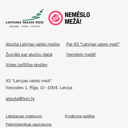
Atpūta Latvijas valsts mežos
Par AS "Latvijas valsts meži"
Žurnāls par atpūtu dabā
Nemēslo mežā!
Vides izglītība skolām
AS "Latvijas valsts meži"
Vaiņodes 1, Rīga, LV–1004, Latvija
atputa@lvm.lv
Lietošanas noteikumi
Privātuma politika
Piekļūstamības paziņojums