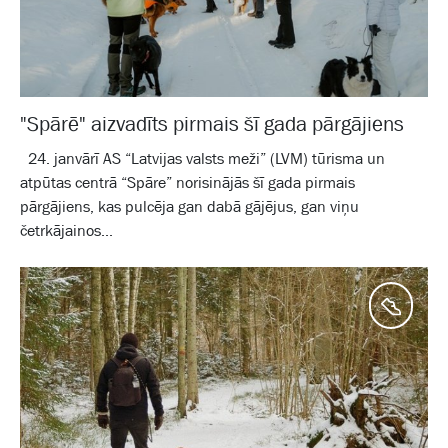
"Spārē" aizvadīts pirmais šī gada pārgājiens
24. janvārī AS “Latvijas valsts meži” (LVM) tūrisma un
atpūtas centrā “Spāre” norisinājās šī gada pirmais
pārgājiens, kas pulcēja gan dabā gājējus, gan viņu
četrkājainos...
Aktīv