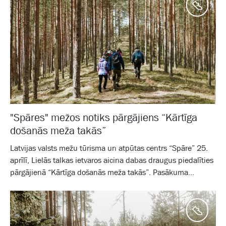
Aktīv
"Spāres" mežos notiks pārgājiens “Kārtīga
došanās meža takās”
Latvijas valsts mežu tūrisma un atpūtas centrs “Spāre” 25.
aprīlī, Lielās talkas ietvaros aicina dabas draugus piedalīties
pārgājienā “Kārtīga došanās meža takās”. Pasākuma...
Aktīv