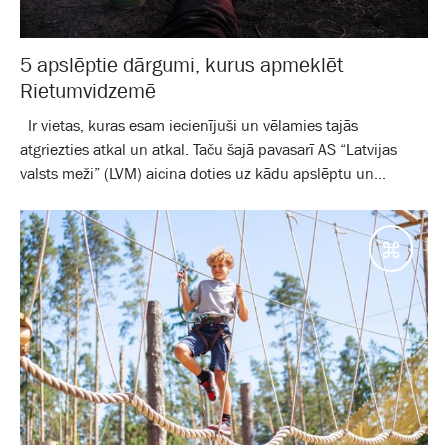
5 apslēptie dārgumi, kurus apmeklēt
Rietumvidzemē
Ir vietas, kuras esam iecienījuši un vēlamies tajās
atgriezties atkal un atkal. Taču šajā pavasarī AS “Latvijas
valsts meži” (LVM) aicina doties uz kādu apslēptu un...
Galam