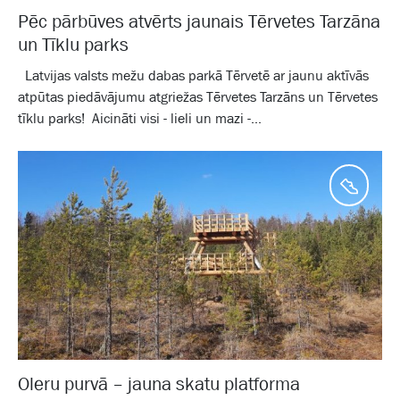
Pēc pārbūves atvērts jaunais Tērvetes Tarzāna
un Tīklu parks
Latvijas valsts mežu dabas parkā Tērvetē ar jaunu aktīvās
atpūtas piedāvājumu atgriežas Tērvetes Tarzāns un Tērvetes
tīklu parks! Aicināti visi - lieli un mazi -...
Aktīv
Oleru purvā – jauna skatu platforma