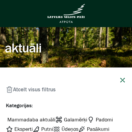
aktuāli
Aizvērt
Atcelt visus filtrus
Kategorijas:
Mammadaba aktuāli
Galamērķi
Padomi
Eksperti
Putni
Ūdeņos
Pasākumi