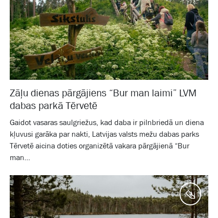
Zāļu dienas pārgājiens “Bur man laimi” LVM
dabas parkā Tērvetē
Gaidot vasaras saulgriežus, kad daba ir pilnbriedā un diena
kļuvusi garāka par nakti, Latvijas valsts mežu dabas parks
Tērvetē aicina doties organizētā vakara pārgājienā “Bur
man...
Aktīv