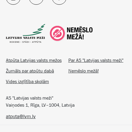
Atpūta Latvijas valsts mežos
Par AS "Latvijas valsts meži"
Žurnāls par atpūtu dabā
Nemēslo mežā!
Vides izglītība skolām
AS "Latvijas valsts meži"
Vaiņodes 1, Rīga, LV–1004, Latvija
atputa@lvm.lv