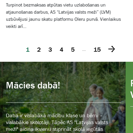
Turpinot bezmaksas atpūtas vietu uzlabošanas un
atjaunošanas darbus, AS “Latvijas valsts meži” (LVM)
uzbūvējusi jaunu skatu platformu Oleru purvā. Vienlaikus
veikti arī...
1
2
3
4
5
15
...
Mācies dabā!
Daba ir vislabākā mācību klase un bērni –
vislabākie skolotāji. Tāpēc AS "Latvijas valsts
meži" aicina ikvienu stiprināt skolā iegūtās