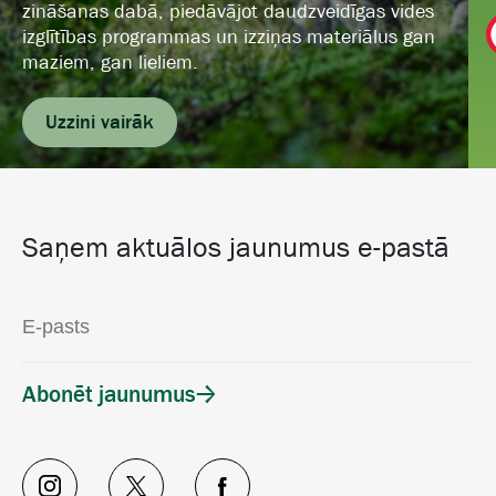
zināšanas dabā, piedāvājot daudzveidīgas vides
izglītības programmas un izziņas materiālus gan
maziem, gan lieliem.
Uzzini vairāk
Saņem aktuālos jaunumus e-pastā
Abonēt jaunumus