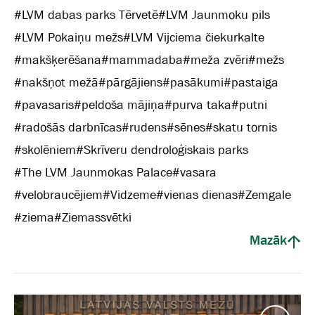
#
LVM dabas parks Tērvetē
#
LVM Jaunmoku pils
#
LVM Pokaiņu mežs
#
LVM Vijciema čiekurkalte
#
makšķerēšana
#
mammadaba
#
meža zvēri
#
mežs
#
nakšņot mežā
#
pārgājiens
#
pasākumi
#
pastaiga
#
pavasaris
#
peldoša mājiņa
#
purva taka
#
putni
#
radošās darbnīcas
#
rudens
#
sēnes
#
skatu tornis
#
skolēniem
#
Skrīveru dendroloģiskais parks
#
The LVM Jaunmokas Palace
#
vasara
#
velobraucējiem
#
Vidzeme
#
vienas dienas
#
Zemgale
#
ziema
#
Ziemassvētki
Mazāk