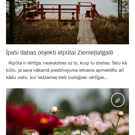
Īpaši dabas objekti atpūtai Ziemeļlatgalē
Atpūta ir vērtīga, neskatoties uz to, kurp tu dodies. Taču kā
būtu, ja sava nākamā piedzīvojuma ietvaros apmeklētu arī
kādu vietu, kur redzamas tieši bioloģiski vērtīgas...
Pasā