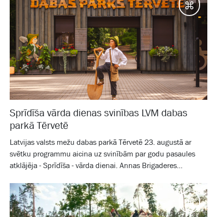
Galam
Sprīdīša vārda dienas svinības LVM dabas
parkā Tērvetē
Latvijas valsts mežu dabas parkā Tērvetē 23. augustā ar
svētku programmu aicina uz svinībām par godu pasaules
atklājēja - Sprīdīša - vārda dienai. Annas Brigaderes...
Galam