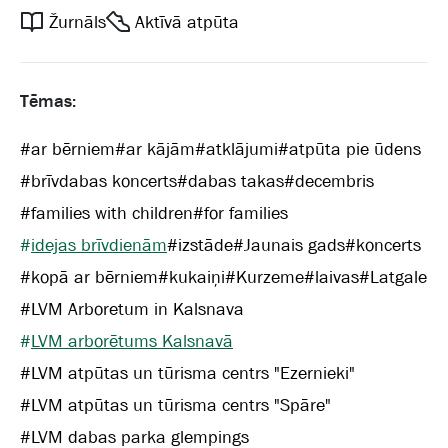
Žurnāls
Aktīvā atpūta
Tēmas:
#
ar bērniem
#
ar kājām
#
atklājumi
#
atpūta pie ūdens
#
brīvdabas koncerts
#
dabas takas
#
decembris
#
families with children
#
for families
#
idejas brīvdienām
#
izstāde
#
Jaunais gads
#
koncerts
#
kopā ar bērniem
#
kukaiņi
#
Kurzeme
#
laivas
#
Latgale
#
LVM Arboretum in Kalsnava
#
LVM arborētums Kalsnavā
#
LVM atpūtas un tūrisma centrs "Ezernieki"
#
LVM atpūtas un tūrisma centrs "Spāre"
#
LVM dabas parka glempings