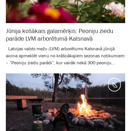
Jūnija košākais galamērķis: Peoniju ziedu
parāde LVM arborētumā Kalsnavā
Latvijas valsts mežu (LVM) arborētums Kalsnavā jūnijā
aicina apmeklēt vienu no krāšņākajiem sezonas notikumiem
– “Peoniju ziedu parādi”, kur vairāk nekā 300 peoniju...
Aktīv