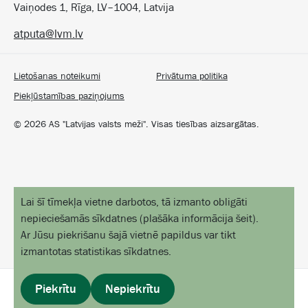
Vaiņodes 1, Rīga, LV–1004, Latvija
atputa@lvm.lv
Lietošanas noteikumi
Privātuma politika
Piekļūstamības paziņojums
©
2026
AS "Latvijas valsts meži". Visas tiesības aizsargātas.
Lai šī tīmekļa vietne darbotos, tā izmanto obligāti
nepieciešamās sīkdatnes
(
plašāka informācija šeit
).
Ar Jūsu piekrišanu šajā vietnē papildus var tikt
izmantotas statistikas sīkdatnes.
Piekrītu
Nepiekrītu
profils
izvēlne
sākums
objekti kartē