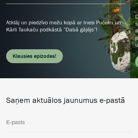
D
Atklāj un piedzīvo mežu kopā ar Inesi Pučeku un
s
Kārli Taukaču podkāstā “Dabā gājējs”!
i
p
u
Klausies epizodes!
Saņem aktuālos jaunumus e-pastā