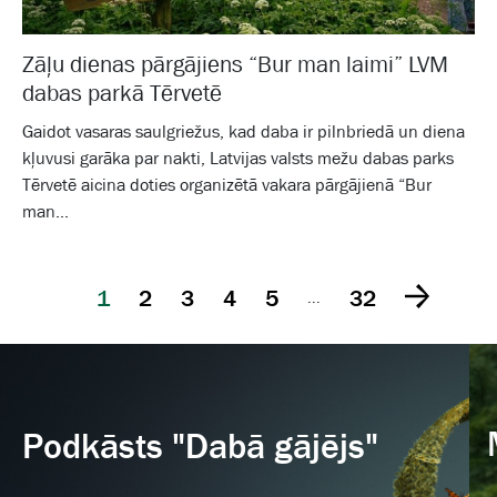
Zāļu dienas pārgājiens “Bur man laimi” LVM
dabas parkā Tērvetē
Gaidot vasaras saulgriežus, kad daba ir pilnbriedā un diena
kļuvusi garāka par nakti, Latvijas valsts mežu dabas parks
Tērvetē aicina doties organizētā vakara pārgājienā “Bur
man...
1
2
3
4
5
32
...
Podkāsts "Dabā gājējs"