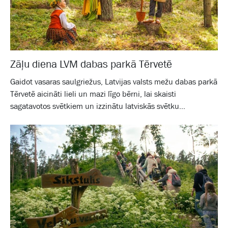
Zāļu diena LVM dabas parkā Tērvetē
Gaidot vasaras saulgriežus, Latvijas valsts mežu dabas parkā
Tērvetē aicināti lieli un mazi līgo bērni, lai skaisti
sagatavotos svētkiem un izzinātu latviskās svētku...
Galam