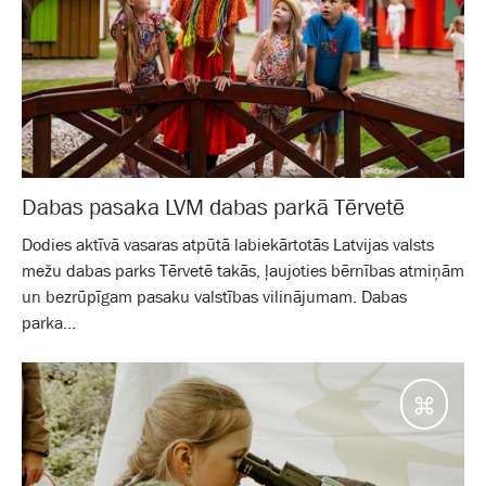
Dabas pasaka LVM dabas parkā Tērvetē
Dodies aktīvā vasaras atpūtā labiekārtotās Latvijas valsts
mežu dabas parks Tērvetē takās, ļaujoties bērnības atmiņām
un bezrūpīgam pasaku valstības vilinājumam. Dabas
parka...
Galam