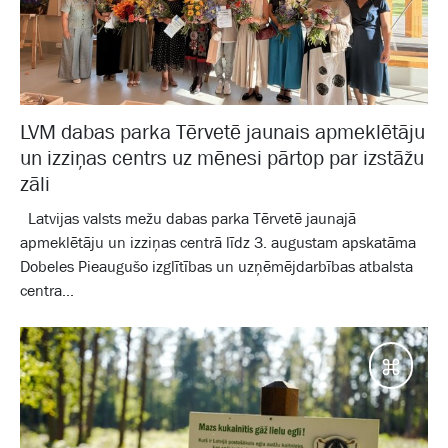
LVM dabas parka Tērvetē jaunais apmeklētāju
un izziņas centrs uz mēnesi pārtop par izstāžu
zāli
Latvijas valsts mežu dabas parka Tērvetē jaunajā
apmeklētāju un izziņas centrā līdz 3. augustam apskatāma
Dobeles Pieaugušo izglītības un uzņēmējdarbības atbalsta
centra...
Galam