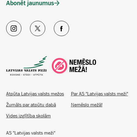
Abonēt jaunumus
Atpūta Latvijas valsts mežos
Par AS "Latvijas valsts meži"
Žurnāls par atpūtu dabā
Nemēslo mežā!
Vides izglītība skolām
AS "Latvijas valsts meži"