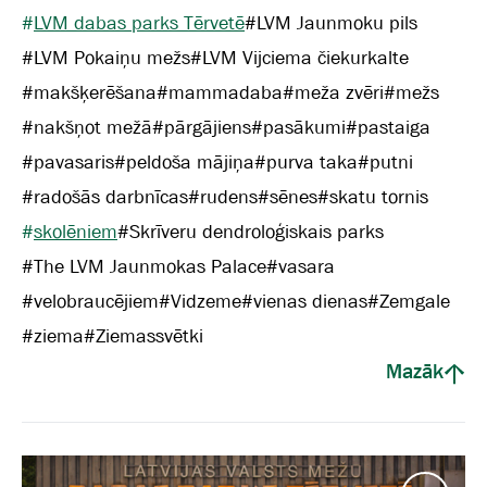
#
LVM dabas parks Tērvetē
#
LVM Jaunmoku pils
#
LVM Pokaiņu mežs
#
LVM Vijciema čiekurkalte
#
makšķerēšana
#
mammadaba
#
meža zvēri
#
mežs
#
nakšņot mežā
#
pārgājiens
#
pasākumi
#
pastaiga
#
pavasaris
#
peldoša mājiņa
#
purva taka
#
putni
#
radošās darbnīcas
#
rudens
#
sēnes
#
skatu tornis
#
skolēniem
#
Skrīveru dendroloģiskais parks
#
The LVM Jaunmokas Palace
#
vasara
#
velobraucējiem
#
Vidzeme
#
vienas dienas
#
Zemgale
#
ziema
#
Ziemassvētki
Mazāk