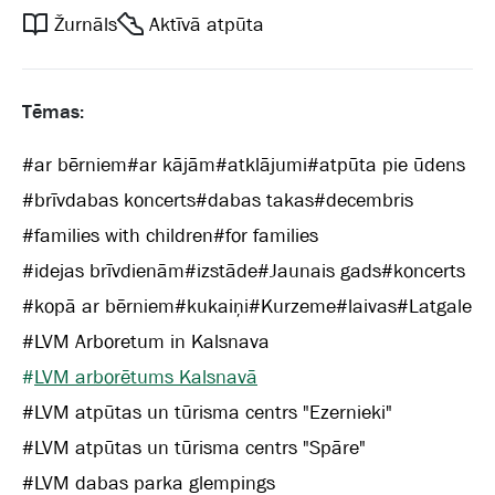
Žurnāls
Aktīvā atpūta
Tēmas:
#
ar bērniem
#
ar kājām
#
atklājumi
#
atpūta pie ūdens
#
brīvdabas koncerts
#
dabas takas
#
decembris
#
families with children
#
for families
#
idejas brīvdienām
#
izstāde
#
Jaunais gads
#
koncerts
#
kopā ar bērniem
#
kukaiņi
#
Kurzeme
#
laivas
#
Latgale
#
LVM Arboretum in Kalsnava
#
LVM arborētums Kalsnavā
#
LVM atpūtas un tūrisma centrs "Ezernieki"
#
LVM atpūtas un tūrisma centrs "Spāre"
#
LVM dabas parka glempings