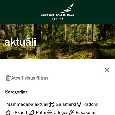
aktuāli
Aizvērt
Atcelt visus filtrus
Kategorijas:
Mammadaba aktuāli
Galamērķi
Padomi
Eksperti
Putni
Ūdeņos
Pasākumi