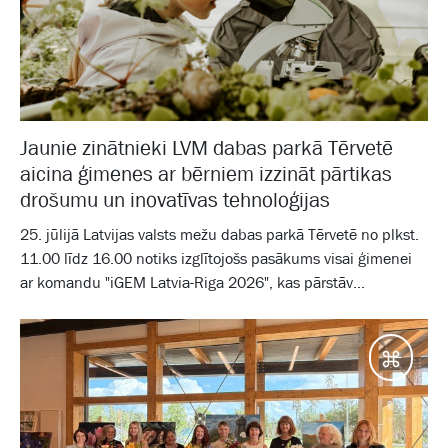
Jaunie zinātnieki LVM dabas parkā Tērvetē
aicina ģimenes ar bērniem izzināt pārtikas
drošumu un inovatīvas tehnoloģijas
25. jūlijā Latvijas valsts mežu dabas parkā Tērvetē no plkst.
11.00 līdz 16.00 notiks izglītojošs pasākums visai ģimenei
ar komandu "iGEM Latvia-Riga 2026", kas pārstāv...
Galam