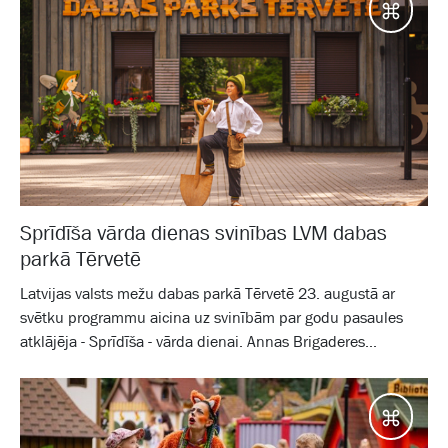
Galam
Sprīdīša vārda dienas svinības LVM dabas
parkā Tērvetē
Latvijas valsts mežu dabas parkā Tērvetē 23. augustā ar
svētku programmu aicina uz svinībām par godu pasaules
atklājēja - Sprīdīša - vārda dienai. Annas Brigaderes...
Galam