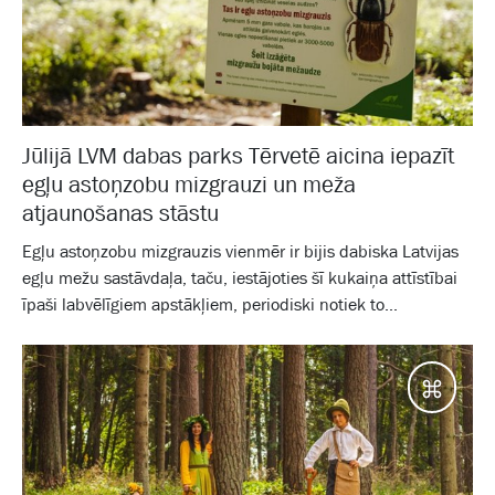
Jūlijā LVM dabas parks Tērvetē aicina iepazīt
egļu astoņzobu mizgrauzi un meža
atjaunošanas stāstu
Egļu astoņzobu mizgrauzis vienmēr ir bijis dabiska Latvijas
egļu mežu sastāvdaļa, taču, iestājoties šī kukaiņa attīstībai
īpaši labvēlīgiem apstākļiem, periodiski notiek to...
Galam