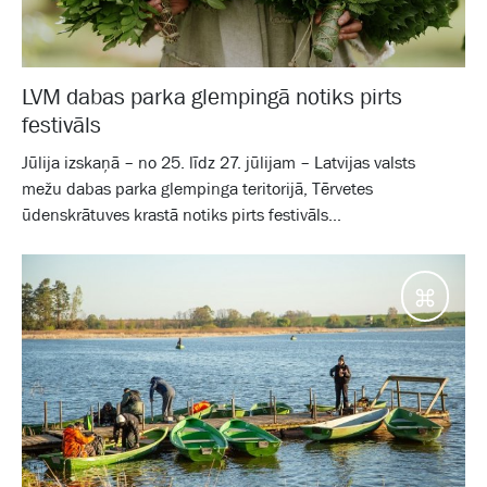
LVM dabas parka glempingā notiks pirts
festivāls
Jūlija izskaņā – no 25. līdz 27. jūlijam – Latvijas valsts
mežu dabas parka glempinga teritorijā, Tērvetes
ūdenskrātuves krastā notiks pirts festivāls...
Galam