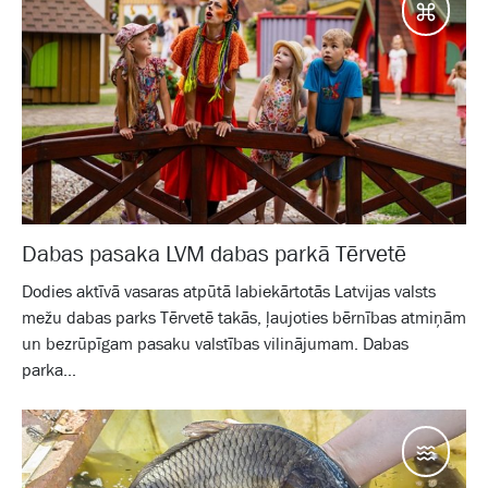
Galam
Dabas pasaka LVM dabas parkā Tērvetē
Dodies aktīvā vasaras atpūtā labiekārtotās Latvijas valsts
mežu dabas parks Tērvetē takās, ļaujoties bērnības atmiņām
un bezrūpīgam pasaku valstības vilinājumam. Dabas
parka...
Ūdeņ