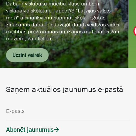
Daba ir vislabākā mācību klase un bērni –
vislabākie skolotāji. Tāpēc AS "Latvijas valsts
meži" aicina ikvienu stiprināt skolā iegūtās
zināšanas dabā, piedāvājot daudzveidīgas vides
izglītības programmas un izziņas materiālus gan
maziem, gan lieliem.
Uzzini vairāk
Saņem aktuālos jaunumus e-pastā
Abonēt jaunumus