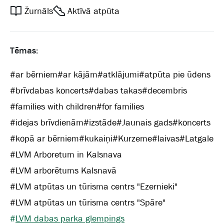
Žurnāls
Aktīvā atpūta
Tēmas:
#
ar bērniem
#
ar kājām
#
atklājumi
#
atpūta pie ūdens
#
brīvdabas koncerts
#
dabas takas
#
decembris
#
families with children
#
for families
#
idejas brīvdienām
#
izstāde
#
Jaunais gads
#
koncerts
#
kopā ar bērniem
#
kukaiņi
#
Kurzeme
#
laivas
#
Latgale
#
LVM Arboretum in Kalsnava
#
LVM arborētums Kalsnavā
#
LVM atpūtas un tūrisma centrs "Ezernieki"
#
LVM atpūtas un tūrisma centrs "Spāre"
#
LVM dabas parka glempings