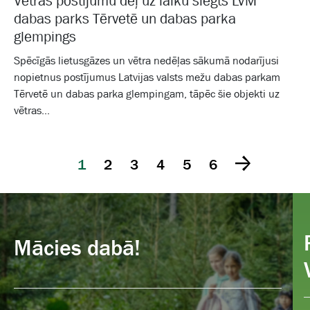
Vētras postījumu dēļ uz laiku slēgts LVM
dabas parks Tērvetē un dabas parka
glempings
Spēcīgās lietusgāzes un vētra nedēļas sākumā nodarījusi
nopietnus postījumus Latvijas valsts mežu dabas parkam
Tērvetē un dabas parka glempingam, tāpēc šie objekti uz
vētras...
1
2
3
4
5
6
Mācies dabā!