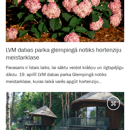
LVM dabas parka glempingā notiks hortenziju
meistarklase
Pavasaris ir īstais laiks, lai sāktu veidot krāšņu un ilgtspējīgu
dārzu. 19. aprīlī LVM dabas parka Glempingā notiks
meistarklase, kuras laikā varēs apgūt hortenziju...
Galam