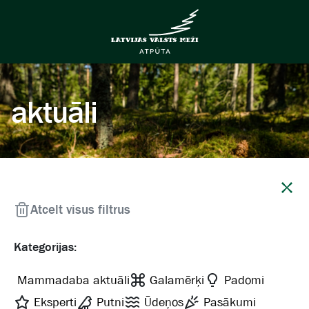
aktuāli
Aizvērt
Atcelt visus filtrus
Kategorijas:
Mammadaba aktuāli
Galamērķi
Padomi
Eksperti
Putni
Ūdeņos
Pasākumi