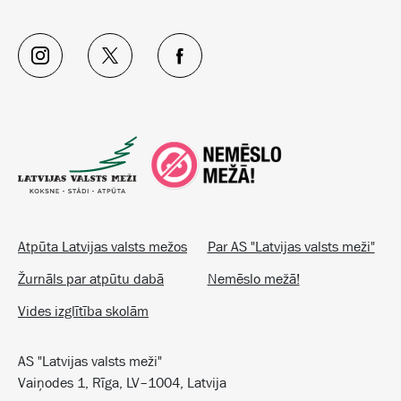
Atpūta Latvijas valsts mežos
Par AS "Latvijas valsts meži"
Žurnāls par atpūtu dabā
Nemēslo mežā!
Vides izglītība skolām
AS "Latvijas valsts meži"
Vaiņodes 1, Rīga, LV–1004, Latvija