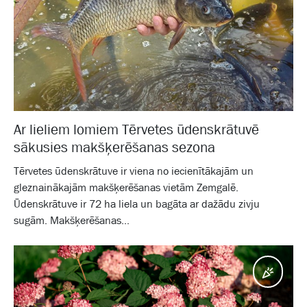
Ar lieliem lomiem Tērvetes ūdenskrātuvē
sākusies makšķerēšanas sezona
Tērvetes ūdenskrātuve ir viena no iecienītākajām un
gleznainākajām makšķerēšanas vietām Zemgalē.
Ūdenskrātuve ir 72 ha liela un bagāta ar dažādu zivju
sugām. Makšķerēšanas...
Pasā