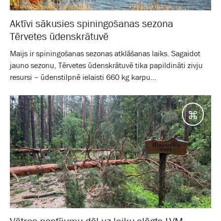
Aktīvi sākusies spiningošanas sezona
Tērvetes ūdenskrātuvē
Maijs ir spiningošanas sezonas atklāšanas laiks. Sagaidot
jauno sezonu, Tērvetes ūdenskrātuvē tika papildināti zivju
resursi – ūdenstilpnē ielaisti 660 kg karpu...
Galam