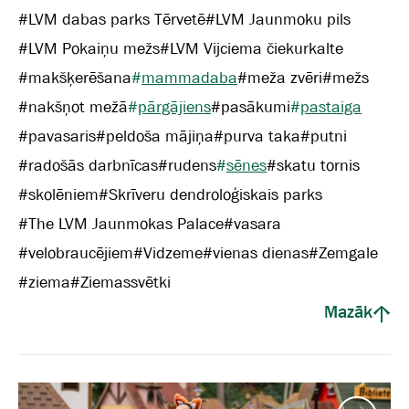
#
LVM dabas parks Tērvetē
#
LVM Jaunmoku pils
#
LVM Pokaiņu mežs
#
LVM Vijciema čiekurkalte
#
makšķerēšana
#
mammadaba
#
meža zvēri
#
mežs
#
nakšņot mežā
#
pārgājiens
#
pasākumi
#
pastaiga
#
pavasaris
#
peldoša mājiņa
#
purva taka
#
putni
#
radošās darbnīcas
#
rudens
#
sēnes
#
skatu tornis
#
skolēniem
#
Skrīveru dendroloģiskais parks
#
The LVM Jaunmokas Palace
#
vasara
#
velobraucējiem
#
Vidzeme
#
vienas dienas
#
Zemgale
#
ziema
#
Ziemassvētki
Mazāk