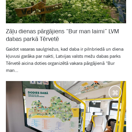
Zāļu dienas pārgājiens “Bur man laimi” LVM
dabas parkā Tērvetē
Gaidot vasaras saulgriežus, kad daba ir pilnbriedā un diena
kļuvusi garāka par nakti, Latvijas valsts mežu dabas parks
Tērvetē aicina doties organizētā vakara pārgājienā “Bur
man...
Galam