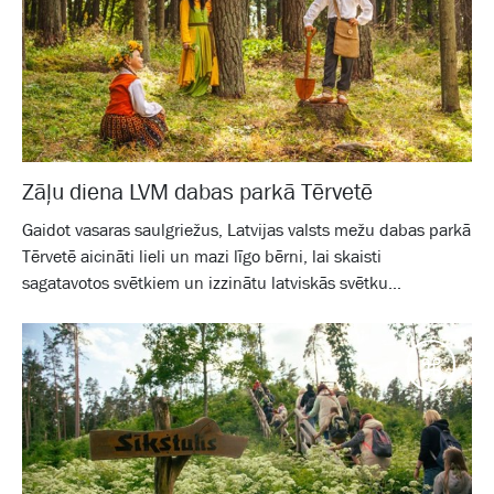
Zāļu diena LVM dabas parkā Tērvetē
Gaidot vasaras saulgriežus, Latvijas valsts mežu dabas parkā
Tērvetē aicināti lieli un mazi līgo bērni, lai skaisti
sagatavotos svētkiem un izzinātu latviskās svētku...
Galam