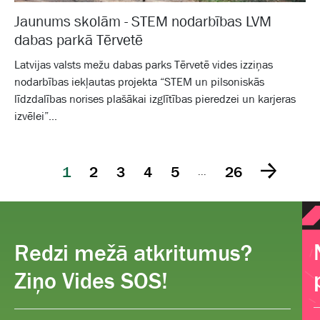
Jaunums skolām - STEM nodarbības LVM
dabas parkā Tērvetē
Latvijas valsts mežu dabas parks Tērvetē vides izziņas
nodarbības iekļautas projekta “STEM un pilsoniskās
līdzdalības norises plašākai izglītības pieredzei un karjeras
izvēlei”...
1
2
3
4
5
26
...
Redzi mežā atkritumus?
Ziņo Vides SOS!