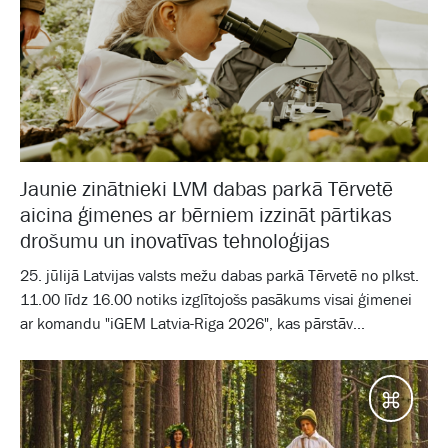
Jaunie zinātnieki LVM dabas parkā Tērvetē
aicina ģimenes ar bērniem izzināt pārtikas
drošumu un inovatīvas tehnoloģijas
25. jūlijā Latvijas valsts mežu dabas parkā Tērvetē no plkst.
11.00 līdz 16.00 notiks izglītojošs pasākums visai ģimenei
ar komandu "iGEM Latvia-Riga 2026", kas pārstāv...
Galam