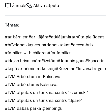
Žurnāls
Aktīvā atpūta
Tēmas:
#
ar bērniem
#
ar kājām
#
atklājumi
#
atpūta pie ūdens
#
brīvdabas koncerts
#
dabas takas
#
decembris
#
families with children
#
for families
#
idejas brīvdienām
#
izstāde
#
Jaunais gads
#
koncerts
#
kopā ar bērniem
#
kukaiņi
#
Kurzeme
#
laivas
#
Latgale
#
LVM Arboretum in Kalsnava
#
LVM arborētums Kalsnavā
#
LVM atpūtas un tūrisma centrs "Ezernieki"
#
LVM atpūtas un tūrisma centrs "Spāre"
#
LVM dabas parka glempings