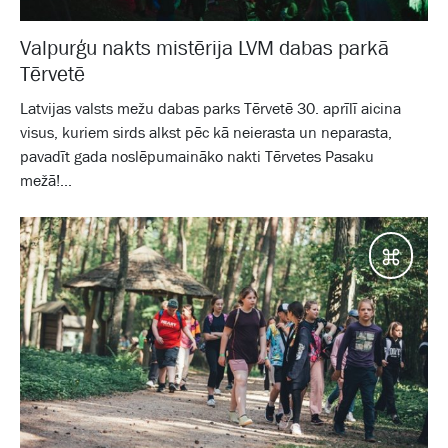
Valpurģu nakts mistērija LVM dabas parkā
Tērvetē
Latvijas valsts mežu dabas parks Tērvetē 30. aprīlī aicina
visus, kuriem sirds alkst pēc kā neierasta un neparasta,
pavadīt gada noslēpumaināko nakti Tērvetes Pasaku
mežā!...
Galam