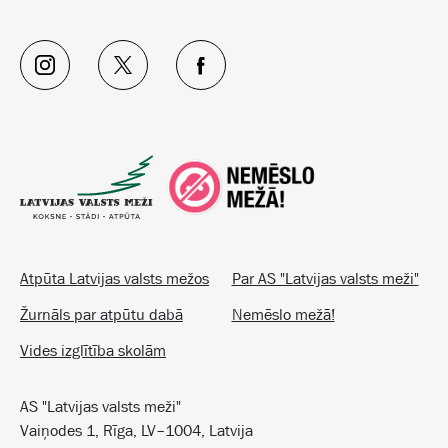
Atpūta Latvijas valsts mežos
Par AS "Latvijas valsts meži"
Žurnāls par atpūtu dabā
Nemēslo mežā!
Vides izglītība skolām
AS "Latvijas valsts meži"
Vaiņodes 1, Rīga, LV–1004, Latvija