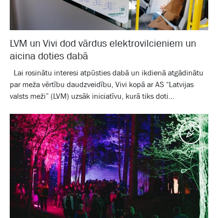
LVM un Vivi dod vārdus elektrovilcieniem un
aicina doties dabā
Lai rosinātu interesi atpūsties dabā un ikdienā atgādinātu
par meža vērtību daudzveidību, Vivi kopā ar AS “Latvijas
valsts meži” (LVM) uzsāk iniciatīvu, kurā tiks doti...
Pasā