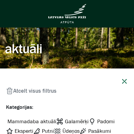
aktuāli
Aizvērt
Atcelt visus filtrus
Kategorijas:
Mammadaba aktuāli
Galamērķi
Padomi
Eksperti
Putni
Ūdeņos
Pasākumi