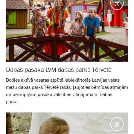
Galam
Dabas pasaka LVM dabas parkā Tērvetē
Dodies aktīvā vasaras atpūtā labiekārtotās Latvijas valsts
mežu dabas parks Tērvetē takās, ļaujoties bērnības atmiņām
un bezrūpīgam pasaku valstības vilinājumam. Dabas
parka...
Galam