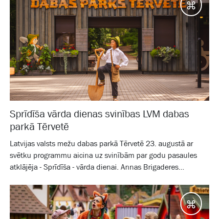
Galam
Sprīdīša vārda dienas svinības LVM dabas
parkā Tērvetē
Latvijas valsts mežu dabas parkā Tērvetē 23. augustā ar
svētku programmu aicina uz svinībām par godu pasaules
atklājēja - Sprīdīša - vārda dienai. Annas Brigaderes...
Galam