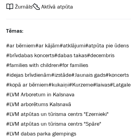
Žurnāls
Aktīvā atpūta
Tēmas:
#
ar bērniem
#
ar kājām
#
atklājumi
#
atpūta pie ūdens
#
brīvdabas koncerts
#
dabas takas
#
decembris
#
families with children
#
for families
#
idejas brīvdienām
#
izstāde
#
Jaunais gads
#
koncerts
#
kopā ar bērniem
#
kukaiņi
#
Kurzeme
#
laivas
#
Latgale
#
LVM Arboretum in Kalsnava
#
LVM arborētums Kalsnavā
#
LVM atpūtas un tūrisma centrs "Ezernieki"
#
LVM atpūtas un tūrisma centrs "Spāre"
#
LVM dabas parka glempings