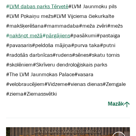
#
LVM dabas parks Tērvetē
#
LVM Jaunmoku pils
#
LVM Pokaiņu mežs
#
LVM Vijciema čiekurkalte
#
makšķerēšana
#
mammadaba
#
meža zvēri
#
mežs
#
nakšņot mežā
#
pārgājiens
#
pasākumi
#
pastaiga
#
pavasaris
#
peldoša mājiņa
#
purva taka
#
putni
#
radošās darbnīcas
#
rudens
#
sēnes
#
skatu tornis
#
skolēniem
#
Skrīveru dendroloģiskais parks
#
The LVM Jaunmokas Palace
#
vasara
#
velobraucējiem
#
Vidzeme
#
vienas dienas
#
Zemgale
#
ziema
#
Ziemassvētki
Mazāk