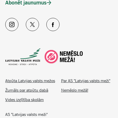
Abonēt jaunumus
Atpūta Latvijas valsts mežos
Par AS "Latvijas valsts meži"
Žurnāls par atpūtu dabā
Nemēslo mežā!
Vides izglītība skolām
AS "Latvijas valsts meži"