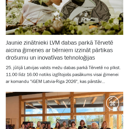
Jaunie zinātnieki LVM dabas parkā Tērvetē
aicina ģimenes ar bērniem izzināt pārtikas
drošumu un inovatīvas tehnoloģijas
25. jūlijā Latvijas valsts mežu dabas parkā Tērvetē no plkst.
11.00 līdz 16.00 notiks izglītojošs pasākums visai ģimenei
ar komandu "iGEM Latvia-Riga 2026", kas pārstāv...
Galam