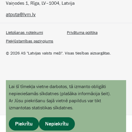
Vaiņodes 1, Rīga, LV–1004, Latvija
atputa@lvm.lv
Lietošanas noteikumi
Privātuma politika
Piekļūstamības paziņojums
©
2026
AS "Latvijas valsts meži". Visas tiesības aizsargātas.
Lai šī tīmekļa vietne darbotos, tā izmanto obligāti
nepieciešamās sīkdatnes
(
plašāka informācija šeit
).
Ar Jūsu piekrišanu šajā vietnē papildus var tikt
izmantotas statistikas sīkdatnes.
Piekrītu
Nepiekrītu
profils
izvēlne
sākums
objekti kartē