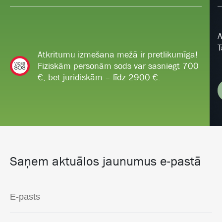
A
T
Atkritumu izmešana mežā ir pretlikumīga!
Fiziskām personām sods var sasniegt 700
€, bet juridiskām – līdz 2900 €.
Saņem aktuālos jaunumus e-pastā