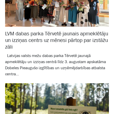
LVM dabas parka Tērvetē jaunais apmeklētāju
un izziņas centrs uz mēnesi pārtop par izstāžu
zāli
Latvijas valsts mežu dabas parka Tērvetē jaunajā
apmeklētāju un izziņas centrā līdz 3. augustam apskatāma
Dobeles Pieaugušo izglītības un uzņēmējdarbības atbalsta
centra...
Galam