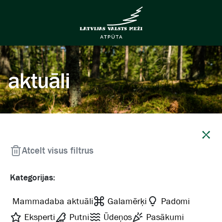
aktuāli
Aizvērt
Atcelt visus filtrus
Kategorijas:
Mammadaba aktuāli
Galamērķi
Padomi
Eksperti
Putni
Ūdeņos
Pasākumi