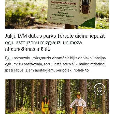
Jūlijā LVM dabas parks Tērvetē aicina iepazīt
egļu astoņzobu mizgrauzi un meža
atjaunošanas stāstu
Egļu astoņzobu mizgrauzis vienmēr ir bijis dabiska Latvijas
egļu mežu sastāvdaļa, taču, iestājoties šī kukaiņa attīstībai
īpaši labvēlīgiem apstākļiem, periodiski notiek to...
Galam