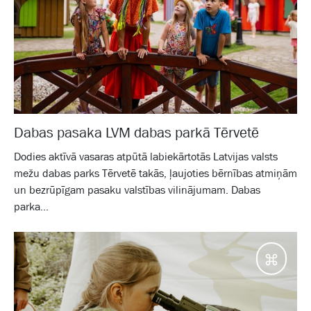
Dabas pasaka LVM dabas parkā Tērvetē
Dodies aktīvā vasaras atpūtā labiekārtotās Latvijas valsts
mežu dabas parks Tērvetē takās, ļaujoties bērnības atmiņām
un bezrūpīgam pasaku valstības vilinājumam. Dabas
parka...
Galam