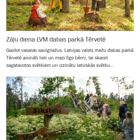
Zāļu diena LVM dabas parkā Tērvetē
Gaidot vasaras saulgriežus, Latvijas valsts mežu dabas parkā
Tērvetē aicināti lieli un mazi līgo bērni, lai skaisti
sagatavotos svētkiem un izzinātu latviskās svētku...
Galam