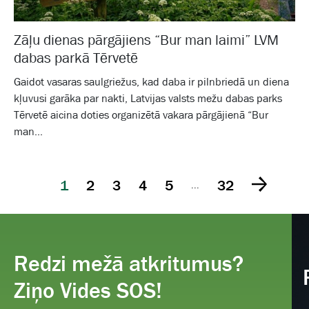
Zāļu dienas pārgājiens “Bur man laimi” LVM
dabas parkā Tērvetē
Gaidot vasaras saulgriežus, kad daba ir pilnbriedā un diena
kļuvusi garāka par nakti, Latvijas valsts mežu dabas parks
Tērvetē aicina doties organizētā vakara pārgājienā “Bur
man...
1
2
3
4
5
32
...
Redzi mežā atkritumus?
Ziņo Vides SOS!