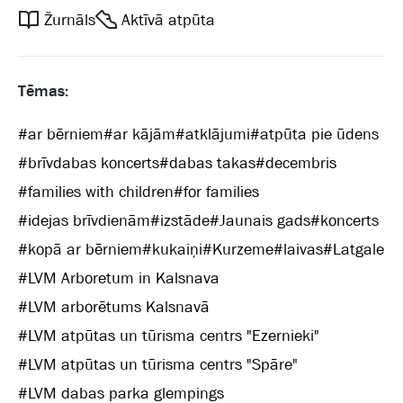
Žurnāls
Aktīvā atpūta
Tēmas:
#
ar bērniem
#
ar kājām
#
atklājumi
#
atpūta pie ūdens
#
brīvdabas koncerts
#
dabas takas
#
decembris
#
families with children
#
for families
#
idejas brīvdienām
#
izstāde
#
Jaunais gads
#
koncerts
#
kopā ar bērniem
#
kukaiņi
#
Kurzeme
#
laivas
#
Latgale
#
LVM Arboretum in Kalsnava
#
LVM arborētums Kalsnavā
#
LVM atpūtas un tūrisma centrs "Ezernieki"
#
LVM atpūtas un tūrisma centrs "Spāre"
#
LVM dabas parka glempings