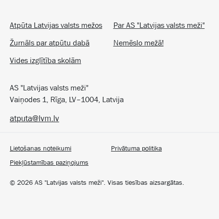
Atpūta Latvijas valsts mežos
Par AS "Latvijas valsts meži"
Žurnāls par atpūtu dabā
Nemēslo mežā!
Vides izglītība skolām
AS "Latvijas valsts meži"
Vaiņodes 1, Rīga, LV–1004, Latvija
atputa@lvm.lv
Lietošanas noteikumi
Privātuma politika
Piekļūstamības paziņojums
©
2026
AS "Latvijas valsts meži". Visas tiesības aizsargātas.