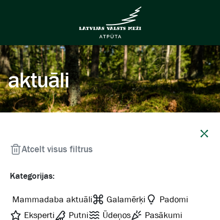
aktuāli
Aizvērt
Atcelt visus filtrus
Kategorijas:
Mammadaba aktuāli
Galamērķi
Padomi
Eksperti
Putni
Ūdeņos
Pasākumi