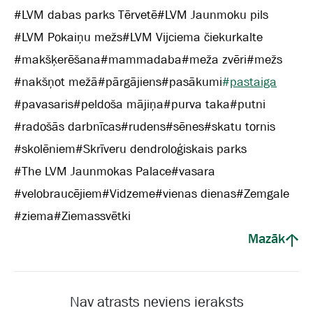
#
LVM dabas parks Tērvetē
#
LVM Jaunmoku pils
#
LVM Pokaiņu mežs
#
LVM Vijciema čiekurkalte
#
makšķerēšana
#
mammadaba
#
meža zvēri
#
mežs
#
nakšņot mežā
#
pārgājiens
#
pasākumi
#
pastaiga
#
pavasaris
#
peldoša mājiņa
#
purva taka
#
putni
#
radošās darbnīcas
#
rudens
#
sēnes
#
skatu tornis
#
skolēniem
#
Skrīveru dendroloģiskais parks
#
The LVM Jaunmokas Palace
#
vasara
#
velobraucējiem
#
Vidzeme
#
vienas dienas
#
Zemgale
#
ziema
#
Ziemassvētki
Mazāk
Nav atrasts neviens ieraksts