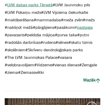
#
LVM dabas parks Tērvetē
#
LVM Jaunmoku pils
#
LVM Pokaiņu mežs
#
LVM Vijciema čiekurkalte
#
makšķerēšana
#
mammadaba
#
meža zvēri
#
mežs
#
nakšņot mežā
#
pārgājiens
#
pasākumi
#
pastaiga
#
pavasaris
#
peldoša mājiņa
#
purva taka
#
putni
#
radošās darbnīcas
#
rudens
#
sēnes
#
skatu tornis
#
skolēniem
#
Skrīveru dendroloģiskais parks
#
The LVM Jaunmokas Palace
#
vasara
#
velobraucējiem
#
Vidzeme
#
vienas dienas
#
Zemgale
#
ziema
#
Ziemassvētki
Mazāk