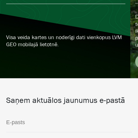
D
s
i
Visa veida kartes un noderīgi dati vienkopus LVM
p
GEO mobilajā lietotnē.
u
Saņem aktuālos jaunumus e-pastā