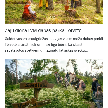
Zāļu diena LVM dabas parkā Tērvetē
Gaidot vasaras saulgriežus, Latvijas valsts mežu dabas parkā
Tērvetē aicināti lieli un mazi līgo bērni, lai skaisti
sagatavotos svētkiem un izzinātu latviskās svētku...
Galam