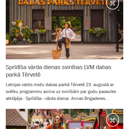
Galam
Sprīdīša vārda dienas svinības LVM dabas
parkā Tērvetē
Latvijas valsts mežu dabas parkā Tērvetē 23. augustā ar
svētku programmu aicina uz svinībām par godu pasaules
atklājēja - Sprīdīša - vārda dienai. Annas Brigaderes...
Galam