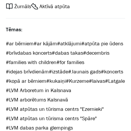
Žurnāls
Aktīvā atpūta
Tēmas:
#
ar bērniem
#
ar kājām
#
atklājumi
#
atpūta pie ūdens
#
brīvdabas koncerts
#
dabas takas
#
decembris
#
families with children
#
for families
#
idejas brīvdienām
#
izstāde
#
Jaunais gads
#
koncerts
#
kopā ar bērniem
#
kukaiņi
#
Kurzeme
#
laivas
#
Latgale
#
LVM Arboretum in Kalsnava
#
LVM arborētums Kalsnavā
#
LVM atpūtas un tūrisma centrs "Ezernieki"
#
LVM atpūtas un tūrisma centrs "Spāre"
#
LVM dabas parka glempings