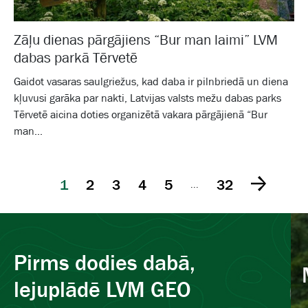
Zāļu dienas pārgājiens “Bur man laimi” LVM
dabas parkā Tērvetē
Gaidot vasaras saulgriežus, kad daba ir pilnbriedā un diena
kļuvusi garāka par nakti, Latvijas valsts mežu dabas parks
Tērvetē aicina doties organizētā vakara pārgājienā “Bur
man...
1
2
3
4
5
32
...
Pirms dodies dabā,
lejuplādē LVM GEO