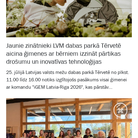
Jaunie zinātnieki LVM dabas parkā Tērvetē
aicina ģimenes ar bērniem izzināt pārtikas
drošumu un inovatīvas tehnoloģijas
25. jūlijā Latvijas valsts mežu dabas parkā Tērvetē no plkst.
11.00 līdz 16.00 notiks izglītojošs pasākums visai ģimenei
ar komandu "iGEM Latvia-Riga 2026", kas pārstāv...
Galam