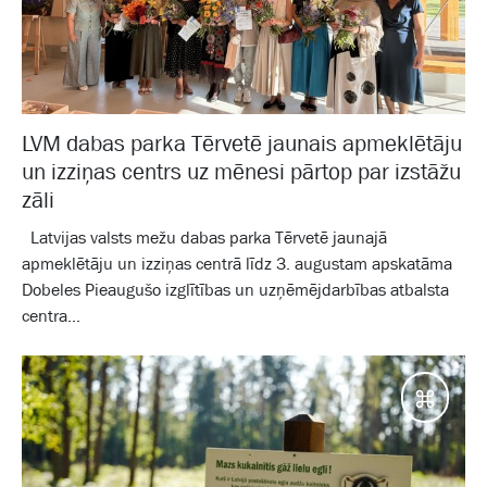
LVM dabas parka Tērvetē jaunais apmeklētāju
un izziņas centrs uz mēnesi pārtop par izstāžu
zāli
Latvijas valsts mežu dabas parka Tērvetē jaunajā
apmeklētāju un izziņas centrā līdz 3. augustam apskatāma
Dobeles Pieaugušo izglītības un uzņēmējdarbības atbalsta
centra...
Galam