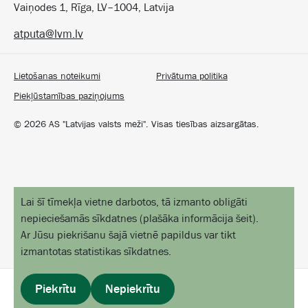
Vaiņodes 1, Rīga, LV–1004, Latvija
atputa@lvm.lv
Lietošanas noteikumi
Privātuma politika
Piekļūstamības paziņojums
©
2026
AS "Latvijas valsts meži". Visas tiesības aizsargātas.
Lai šī tīmekļa vietne darbotos, tā izmanto obligāti
nepieciešamās sīkdatnes
(
plašāka informācija šeit
).
Ar Jūsu piekrišanu šajā vietnē papildus var tikt
izmantotas statistikas sīkdatnes.
Piekrītu
Nepiekrītu
profils
izvēlne
sākums
objekti kartē