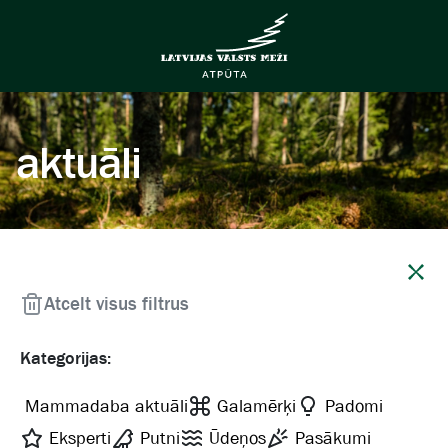
aktuāli
Aizvērt
Atcelt visus filtrus
Kategorijas:
Mammadaba aktuāli
Galamērķi
Padomi
Eksperti
Putni
Ūdeņos
Pasākumi