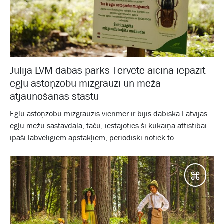
Jūlijā LVM dabas parks Tērvetē aicina iepazīt
egļu astoņzobu mizgrauzi un meža
atjaunošanas stāstu
Egļu astoņzobu mizgrauzis vienmēr ir bijis dabiska Latvijas
egļu mežu sastāvdaļa, taču, iestājoties šī kukaiņa attīstībai
īpaši labvēlīgiem apstākļiem, periodiski notiek to...
Galam