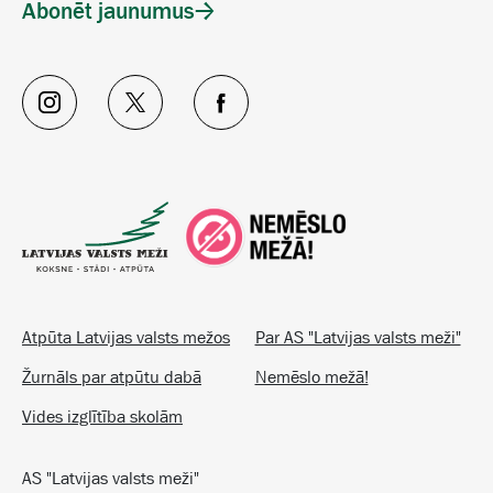
Abonēt jaunumus
Atpūta Latvijas valsts mežos
Par AS "Latvijas valsts meži"
Žurnāls par atpūtu dabā
Nemēslo mežā!
Vides izglītība skolām
AS "Latvijas valsts meži"