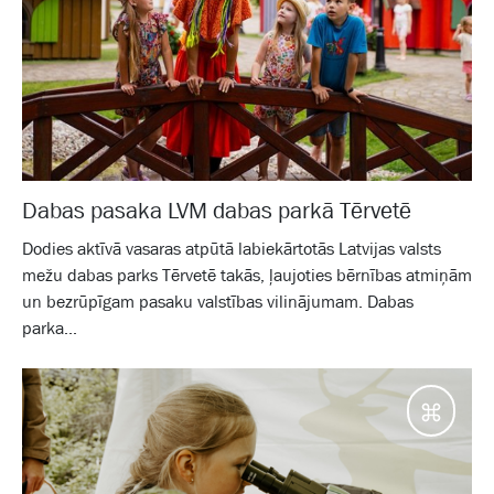
Dabas pasaka LVM dabas parkā Tērvetē
Dodies aktīvā vasaras atpūtā labiekārtotās Latvijas valsts
mežu dabas parks Tērvetē takās, ļaujoties bērnības atmiņām
un bezrūpīgam pasaku valstības vilinājumam. Dabas
parka...
Galam