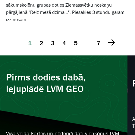
sākumskolēnu grupas doties Ziemassvētku noskaņu
pārgājienā "Reiz mežā dzima...". Piesakies 3 stundu garam
izzinošam...
1
2
3
4
5
7
...
Pirms dodies dabā,
lejuplādē LVM GEO
A
T
Visa veida kartes un noderīgi dati vienkopus LVM