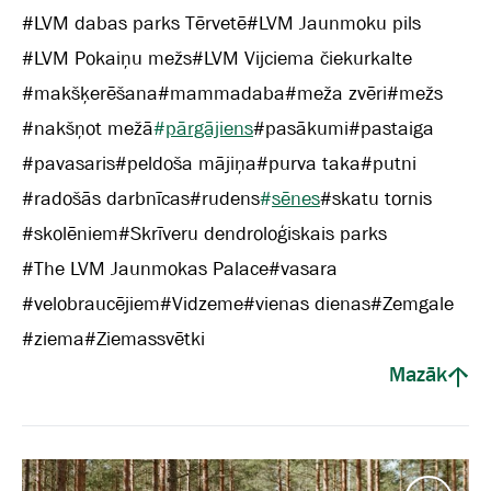
#
LVM dabas parks Tērvetē
#
LVM Jaunmoku pils
#
LVM Pokaiņu mežs
#
LVM Vijciema čiekurkalte
#
makšķerēšana
#
mammadaba
#
meža zvēri
#
mežs
#
nakšņot mežā
#
pārgājiens
#
pasākumi
#
pastaiga
#
pavasaris
#
peldoša mājiņa
#
purva taka
#
putni
#
radošās darbnīcas
#
rudens
#
sēnes
#
skatu tornis
#
skolēniem
#
Skrīveru dendroloģiskais parks
#
The LVM Jaunmokas Palace
#
vasara
#
velobraucējiem
#
Vidzeme
#
vienas dienas
#
Zemgale
#
ziema
#
Ziemassvētki
Mazāk