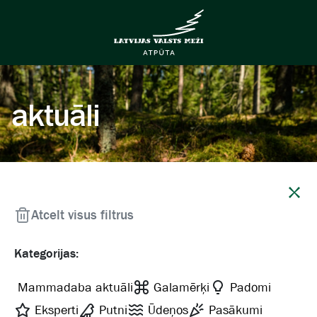
aktuāli
Aizvērt
Atcelt visus filtrus
Kategorijas:
Mammadaba aktuāli
Galamērķi
Padomi
Eksperti
Putni
Ūdeņos
Pasākumi