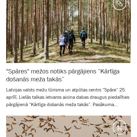
Aktīv
"Spāres" mežos notiks pārgājiens “Kārtīga
došanās meža takās”
Latvijas valsts mežu tūrisma un atpūtas centrs “Spāre” 25.
aprīlī, Lielās talkas ietvaros aicina dabas draugus piedalīties
pārgājienā “Kārtīga došanās meža takās”. Pasākuma...
Galam