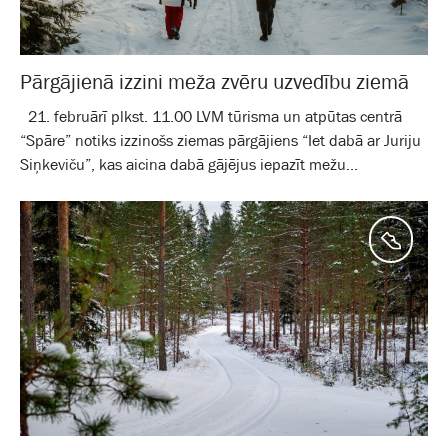
Pārgājienā izzini meža zvēru uzvedību ziemā
21. februārī plkst. 11.00 LVM tūrisma un atpūtas centrā
“Spāre” notiks izzinošs ziemas pārgājiens “Iet dabā ar Juriju
Siņkeviču”, kas aicina dabā gājējus iepazīt mežu...
Aktīv