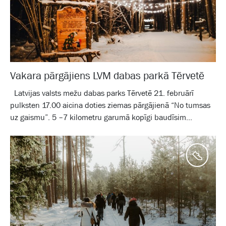
Vakara pārgājiens LVM dabas parkā Tērvetē
Latvijas valsts mežu dabas parks Tērvetē 21. februārī
pulksten 17.00 aicina doties ziemas pārgājienā “No tumsas
uz gaismu”. 5 –7 kilometru garumā kopīgi baudīsim...
Aktīv