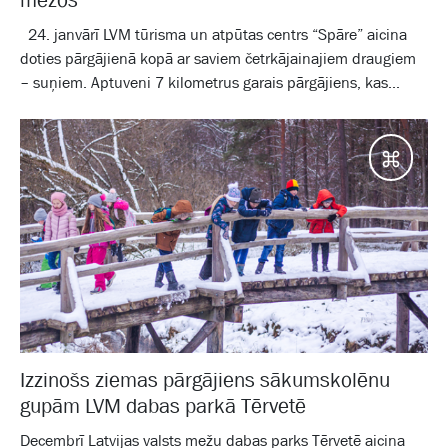
24. janvārī LVM tūrisma un atpūtas centrs “Spāre” aicina
doties pārgājienā kopā ar saviem četrkājainajiem draugiem
– suņiem. Aptuveni 7 kilometrus garais pārgājiens, kas...
Galam
Izzinošs ziemas pārgājiens sākumskolēnu
gupām LVM dabas parkā Tērvetē
Decembrī Latvijas valsts mežu dabas parks Tērvetē aicina