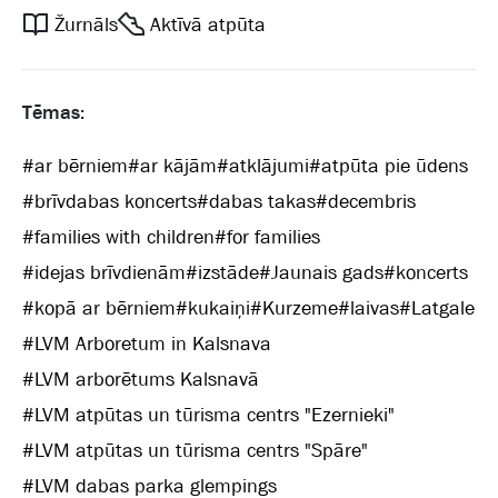
Žurnāls
Aktīvā atpūta
Tēmas:
#
ar bērniem
#
ar kājām
#
atklājumi
#
atpūta pie ūdens
#
brīvdabas koncerts
#
dabas takas
#
decembris
#
families with children
#
for families
#
idejas brīvdienām
#
izstāde
#
Jaunais gads
#
koncerts
#
kopā ar bērniem
#
kukaiņi
#
Kurzeme
#
laivas
#
Latgale
#
LVM Arboretum in Kalsnava
#
LVM arborētums Kalsnavā
#
LVM atpūtas un tūrisma centrs "Ezernieki"
#
LVM atpūtas un tūrisma centrs "Spāre"
#
LVM dabas parka glempings