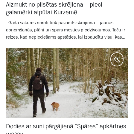
Aizmukt no pilsētas skrējiena – pieci
galamērķi atpūtai Kurzemē
Gada sākums nereti tiek pavadīts skrējienā – jaunas
apņemšanās, plāni un spars mesties piedzīvojumos. Taču ir
reizes, kad nepieciešams apstāties, lai izbaudītu visu, kas...
Aktīv
Dodies ar suni pārgājienā “Spāres” apkārtnes
mežos