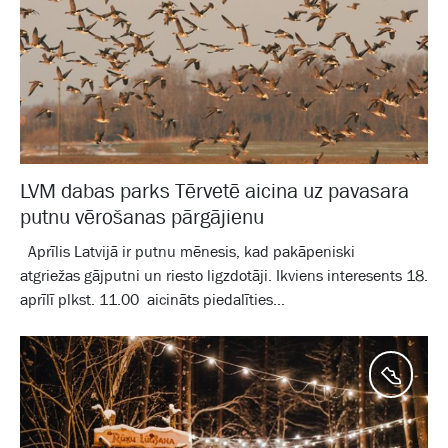
LVM dabas parks Tērvetē aicina uz pavasara
putnu vērošanas pārgājienu
Aprīlis Latvijā ir putnu mēnesis, kad pakāpeniski
atgriežas gājputni un riesto ligzdotāji. Ikviens interesents 18.
aprīlī plkst. 11.00 aicināts piedalīties...
Aktīv