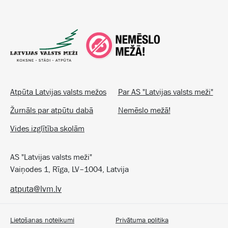
Atpūta Latvijas valsts mežos
Par AS "Latvijas valsts meži"
Žurnāls par atpūtu dabā
Nemēslo mežā!
Vides izglītība skolām
AS "Latvijas valsts meži"
Vaiņodes 1, Rīga, LV–1004, Latvija
atputa@lvm.lv
Lietošanas noteikumi
Privātuma politika