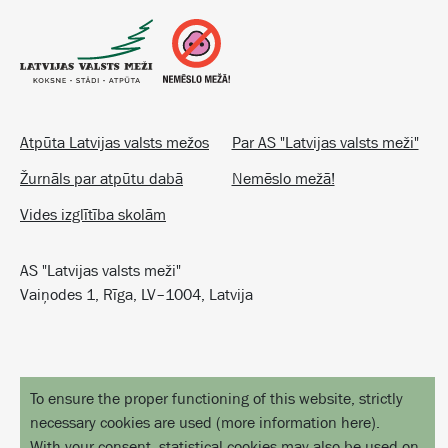
Atpūta Latvijas valsts mežos
Par AS "Latvijas valsts meži"
Žurnāls par atpūtu dabā
Nemēslo mežā!
Vides izglītība skolām
AS "Latvijas valsts meži"
Vaiņodes 1, Rīga, LV–1004, Latvija
To ensure the proper functioning of this website, strictly
necessary cookies are used
(
more information here
).
With your consent, statistical cookies may also be used on