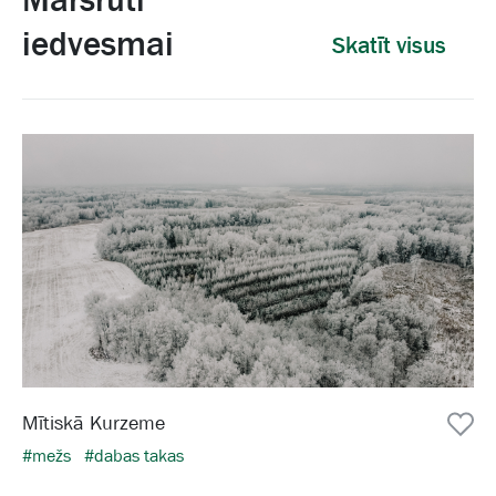
iedvesmai
Skatīt visus
Mītiskā Kurzeme
#mežs
#dabas takas