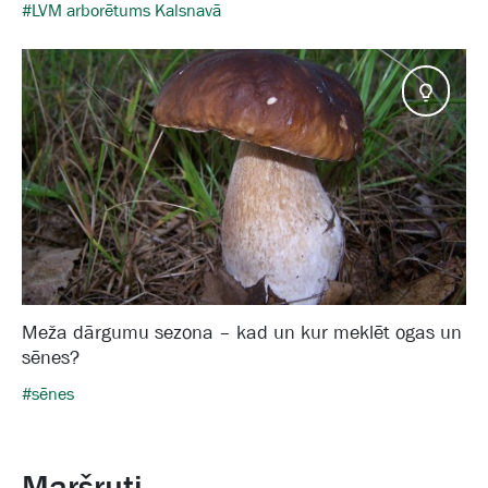
#LVM arborētums Kalsnavā
Pado
Meža dārgumu sezona – kad un kur meklēt ogas un
sēnes?
#sēnes
Maršruti