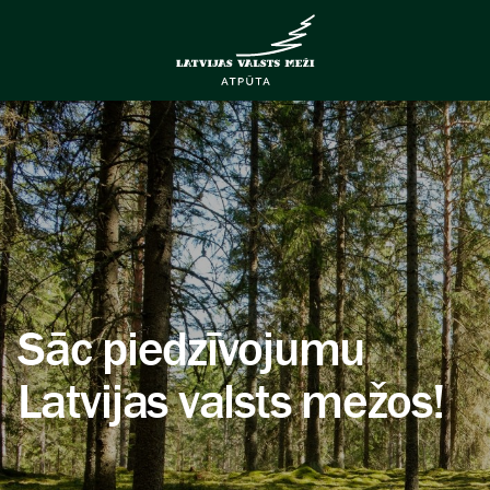
Sāc piedzīvojumu
Latvijas valsts mežos!