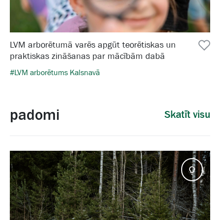
LVM arborētumā varēs apgūt teorētiskas un
praktiskas zināšanas par mācībām dabā
#LVM arborētums Kalsnavā
padomi
Skatīt visu
Pado