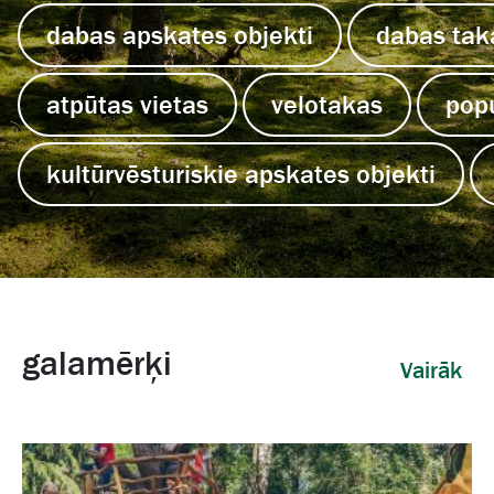
dabas apskates objekti
dabas tak
atpūtas vietas
velotakas
pop
kultūrvēsturiskie apskates objekti
galamērķi
Vairāk 