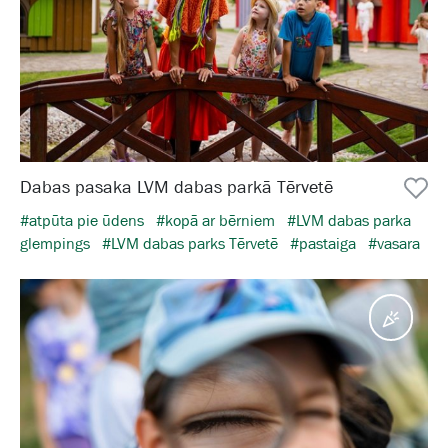
Dabas pasaka LVM dabas parkā Tērvetē
#atpūta pie ūdens
#kopā ar bērniem
#LVM dabas parka
glempings
#LVM dabas parks Tērvetē
#pastaiga
#vasara
Pasā