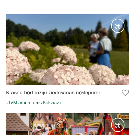
Galam
Krāšņu hortenziju ziedēšanas noslēpumi
#LVM arborētums Kalsnavā
Galam