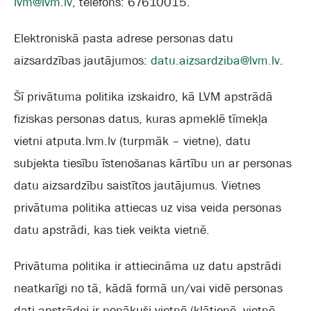
lvm@lvm.lv
, telefons: 67610015.
Elektroniskā pasta adrese personas datu
aizsardzības jautājumos:
datu.aizsardziba@lvm.lv
.
Šī privātuma politika izskaidro, kā LVM apstrādā
fiziskas personas datus, kuras apmeklē tīmekļa
vietni atputa.lvm.lv (turpmāk – vietne), datu
subjekta tiesību īstenošanas kārtību un ar personas
datu aizsardzību saistītos jautājumus. Vietnes
privātuma politika attiecas uz visa veida personas
datu apstrādi, kas tiek veikta vietnē.
Privātuma politika ir attiecināma uz datu apstrādi
neatkarīgi no tā, kādā formā un/vai vidē personas
dati apstrādei ir nonākuši vietnē (klātienē, vietnē,