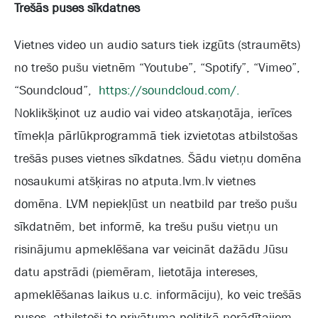
Trešās puses sīkdatnes
Vietnes video un audio saturs tiek izgūts (straumēts)
no trešo pušu vietnēm “Youtube”, “Spotify”, “Vimeo”,
“Soundcloud”,
https://soundcloud.com/.
Noklikšķinot uz audio vai video atskaņotāja, ierīces
tīmekļa pārlūkprogrammā tiek izvietotas atbilstošas
trešās puses vietnes sīkdatnes. Šādu vietņu domēna
nosaukumi atšķiras no atputa.lvm.lv vietnes
domēna. LVM nepiekļūst un neatbild par trešo pušu
sīkdatnēm, bet informē, ka trešu pušu vietņu un
risinājumu apmeklēšana var veicināt dažādu Jūsu
datu apstrādi (piemēram, lietotāja intereses,
apmeklēšanas laikus u.c. informāciju), ko veic trešās
puses, atbilstoši to privātuma politikā norādītajiem