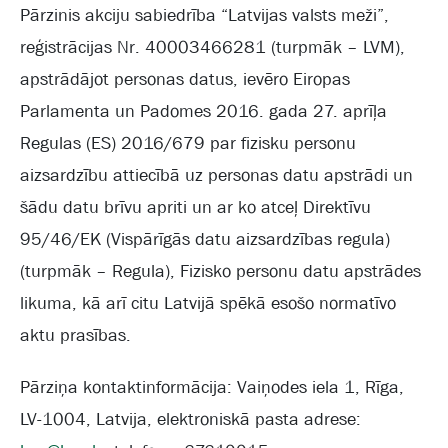
Pārzinis akciju sabiedrība “Latvijas valsts meži”,
reģistrācijas Nr. 40003466281 (turpmāk – LVM),
apstrādājot personas datus, ievēro Eiropas
Parlamenta un Padomes 2016. gada 27. aprīļa
Regulas (ES) 2016/679 par fizisku personu
aizsardzību attiecībā uz personas datu apstrādi un
šādu datu brīvu apriti un ar ko atceļ Direktīvu
95/46/EK (Vispārīgās datu aizsardzības regula)
(turpmāk – Regula), Fizisko personu datu apstrādes
likuma, kā arī citu Latvijā spēkā esošo normatīvo
aktu prasības.
Pārziņa kontaktinformācija: Vaiņodes iela 1, Rīga,
LV-1004, Latvija, elektroniskā pasta adrese: