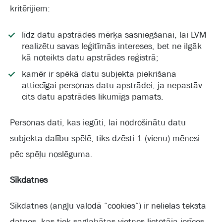
kritērijiem:
līdz datu apstrādes mērķa sasniegšanai, lai LVM
realizētu savas leģitīmās intereses, bet ne ilgāk
kā noteikts datu apstrādes reģistrā;
kamēr ir spēkā datu subjekta piekrišana
attiecīgai personas datu apstrādei, ja nepastāv
cits datu apstrādes likumīgs pamats.
Personas dati, kas iegūti, lai nodrošinātu datu
subjekta dalību spēlē, tiks dzēsti 1 (vienu) mēnesi
pēc spēļu noslēguma.
Sīkdatnes
Sīkdatnes (angļu valodā “cookies“) ir nelielas teksta
datnes, kas tiek saglabātas vietnes lietotāja ierīces