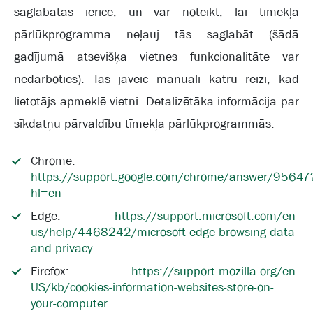
saglabātas ierīcē, un var noteikt, lai tīmekļa
pārlūkprogramma neļauj tās saglabāt (šādā
gadījumā atsevišķa vietnes funkcionalitāte var
nedarboties). Tas jāveic manuāli katru reizi, kad
lietotājs apmeklē vietni. Detalizētāka informācija par
sīkdatņu pārvaldību tīmekļa pārlūkprogrammās:
Chrome:
https://support.google.com/chrome/answer/95647
hl=en
Edge:
https://support.microsoft.com/en-
us/help/4468242/microsoft-edge-browsing-data-
and-privacy
Firefox:
https://support.mozilla.org/en-
US/kb/cookies-information-websites-store-on-
your-computer