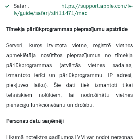
Safari:
https://support.apple.com/lv-
lv/guide/safari/sfri11471/mac
Tīmekļa pārlūkprogrammas pieprasījumu apstrāde
Serveri, kuros izvietota vietne, reģistrē vietnes
apmeklētāja nosūtītos pieprasījumus no tīmekļa
pārlūkprogrammas (atvērtās vietnes sadaļas,
izmantoto ierīci un pārlūkprogrammu, IP adresi,
piekļuves laiku). Šie dati tiek izmantoti tikai
tehniskiem nolūkiem, lai nodrošinātu vietnes
pienācīgu funkcionēšanu un drošību.
Personas datu saņēmēji
Likumā noteiktos gadījumos LVM var nodot personas