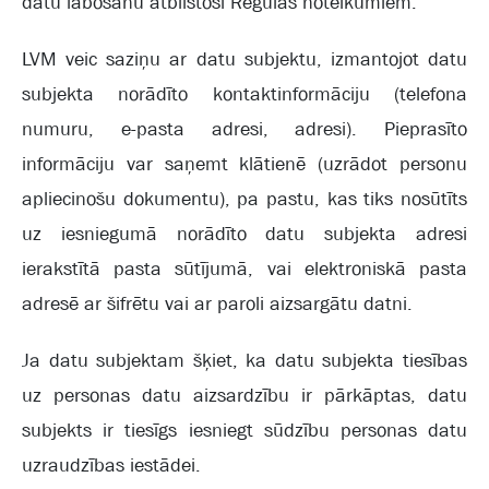
datu labošanu atbilstoši Regulas noteikumiem.
LVM veic saziņu ar datu subjektu, izmantojot datu
subjekta norādīto kontaktinformāciju (telefona
numuru, e-pasta adresi, adresi). Pieprasīto
informāciju var saņemt klātienē (uzrādot personu
apliecinošu dokumentu), pa pastu, kas tiks nosūtīts
uz iesniegumā norādīto datu subjekta adresi
ierakstītā pasta sūtījumā, vai elektroniskā pasta
adresē ar šifrētu vai ar paroli aizsargātu datni.
Ja datu subjektam šķiet, ka datu subjekta tiesības
uz personas datu aizsardzību ir pārkāptas, datu
subjekts ir tiesīgs iesniegt sūdzību personas datu
uzraudzības iestādei.