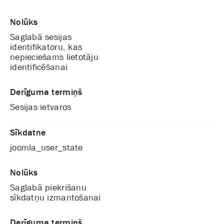
Nolūks
Saglabā sesijas
identifikatoru, kas
nepieciešams lietotāju
identificēšanai
Derīguma termiņš
Sesijas ietvaros
Sīkdatne
joomla_user_state
Nolūks
Saglabā piekrišanu
sīkdatņu izmantošanai
Derīguma termiņš