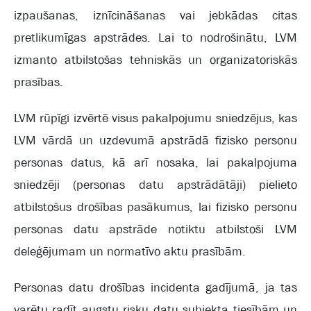
izpaušanas, iznīcināšanas vai jebkādas citas
pretlikumīgas apstrādes. Lai to nodrošinātu, LVM
izmanto atbilstošas tehniskās un organizatoriskās
prasības.
LVM rūpīgi izvērtē visus pakalpojumu sniedzējus, kas
LVM vārdā un uzdevumā apstrādā fizisko personu
personas datus, kā arī nosaka, lai pakalpojuma
sniedzēji (personas datu apstrādātāji) pielieto
atbilstošus drošības pasākumus, lai fizisko personu
personas datu apstrāde notiktu atbilstoši LVM
deleģējumam un normatīvo aktu prasībām.
Personas datu drošības incidenta gadījumā, ja tas
varētu radīt augstu risku datu subjekta tiesībām un