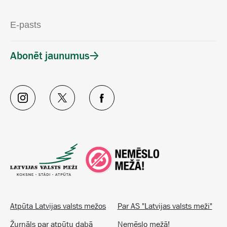
Abonēt jaunumus
Atpūta Latvijas valsts mežos
Par AS "Latvijas valsts meži"
Žurnāls par atpūtu dabā
Nemēslo mežā!