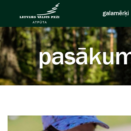
galamērķi
pasākum