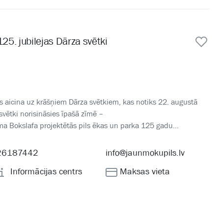
25. jubilejas Dārza svētki
s aicina uz krāšņiem Dārza svētkiem, kas notiks 22. augustā
svētki norisināsies īpašā zīmē –
elma Bokslafa projektētās pils ēkas un parka 125 gadu...
26187442
info@jaunmokupils.lv
Informācijas centrs
Maksas vieta