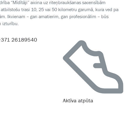
rība “Mīdītāji” aicina uz riteņbraukšanas sacensībām
 atbilstošu trasi 10, 25 vai 50 kilometru garumā, kura ved pa
ām. Ikvienam – gan amatierim, gan profesionālim – būs
 izturību.
+371 26189540
Aktīva atpūta