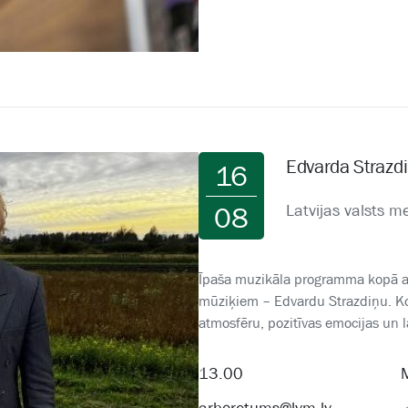
Edvarda Strazdi
16
Latvijas valsts 
08
Īpaša muzikāla programma kopā ar
mūziķiem – Edvardu Strazdiņu. Kon
atmosfēru, pozitīvas emocijas un l
13.00