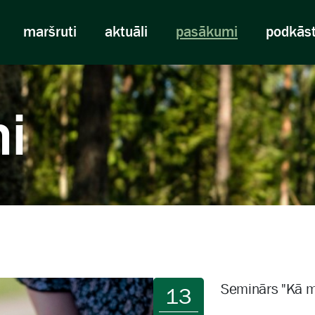
maršruti
aktuāli
pasākumi
podkās
i
Seminārs "Kā m
13