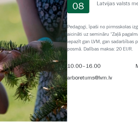
Latvijas valsts 
08
Pedagogi, īpaši no pirmsskolas izgl
aicināti uz semināru “Zaļā pagalm
iepazīt gan LVM, gan sadarbības p
posmā. Dalības maksa: 20 EUR.
10.00–16.00
arboretums@lvm.lv