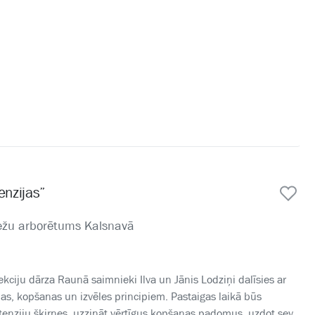
enzijas”
mežu arborētums Kalsnavā
kciju dārza Raunā saimnieki Ilva un Jānis Lodziņi dalīsies ar
s, kopšanas un izvēles principiem. Pastaigas laikā būs
tenziju šķirnes, uzzināt vērtīgus kopšanas padomus, uzdot sev