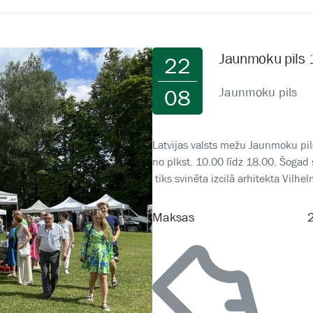
Jaunmoku pils 1
22
Jaunmoku pils
08
Latvijas valsts mežu Jaunmoku pil
no plkst. 10.00 līdz 18.00. Šogad 
tiks svinēta izcilā arhitekta Vilh
Maksas