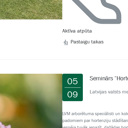
Aktīva atpūta
Pastaigu takas
Seminārs “Hort
05
Latvijas valsts 
09
LVM arborētuma speciālisti un kole
padomiem par hortenziju stādīšana
iespēja tuvāk iepazīt dažādas hor