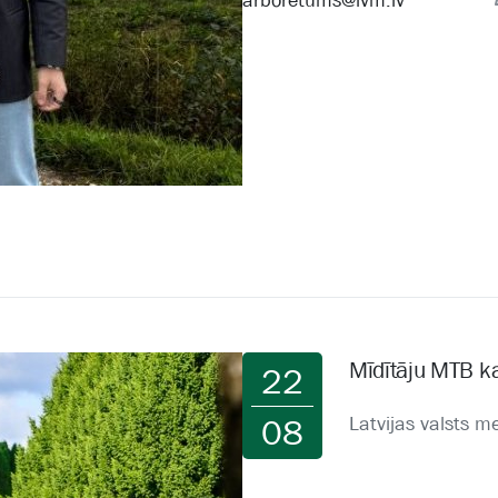
arboretums@lvm.lv
Mīdītāju MTB k
22
Latvijas valsts 
08