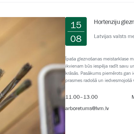
Hortenziju glez
15
Latvijas valsts 
08
Īpaša gleznošanas meistarklase mā
ikvienam būs iespēja radīt savu u
krāsās. Pasākums piemērots gan ie
prasmes radošā un iedvesmojošā v
11.00–13.00
arboretums@lvm.lv