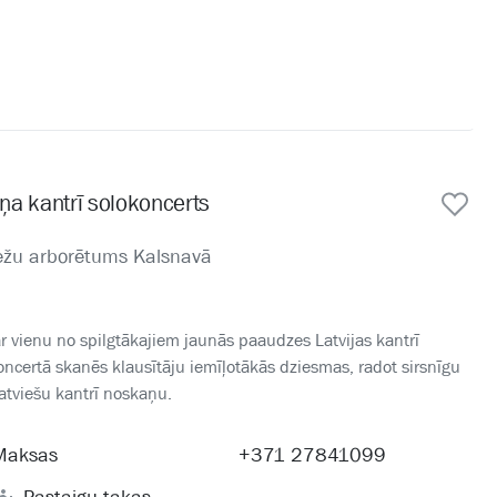
ņa kantrī solokoncerts
mežu arborētums Kalsnavā
 vienu no spilgtākajiem jaunās paaudzes Latvijas kantrī
certā skanēs klausītāju iemīļotākās dziesmas, radot sirsnīgu
atviešu kantrī noskaņu.
Maksas
+371 27841099