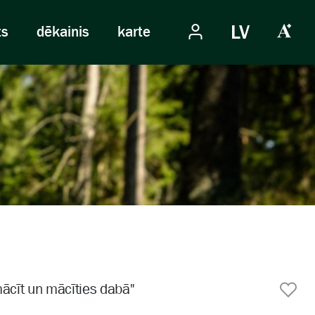
LV
ts
dēkainis
karte
ācīt un mācīties dabā"