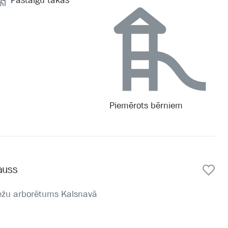
Pastaigu takas
Piemērots bērniem
auss
mežu arborētums Kalsnavā