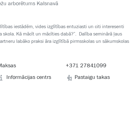
mežu arborētums Kalsnavā
ītības iestādēm, vides izglītības entuziasti un citi interesenti
a skola. Kā mācīt un mācīties dabā?”. Dalība seminārā ļaus
artneru labāko praksi āra izglītībā pirmsskolas un sākumskolas
Maksas
+371 27841099
Informācijas centrs
Pastaigu takas