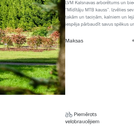
LVM Kalsnavas arborētums un bied
“Mīdītāju MTB kauss”. Izvēlies sev
takām un taciņām, kalniem un lej
iespēja pārbaudīt savus spēkus un
Maksas
Piemērots
velobraucējiem