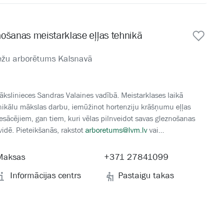
nošanas meistarklase eļļas tehnikā
mežu arborētums Kalsnavā
kslinieces Sandras Valaines vadībā. Meistarklases laikā
nikālu mākslas darbu, iemūžinot hortenziju krāšņumu eļļas
sācējiem, gan tiem, kuri vēlas pilnveidot savas gleznošanas
idē. Pieteikšanās, rakstot
arboretums@lvm.lv
vai...
Maksas
+371 27841099
Informācijas centrs
Pastaigu takas