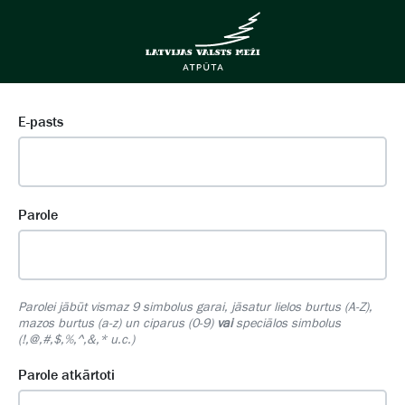
E-pasts
Parole
Parolei jābūt vismaz 9 simbolus garai, jāsatur lielos burtus (A-Z),
mazos burtus (a-z) un ciparus (0-9)
vai
speciālos simbolus
(!,@,#,$,%,^,&,* u.c.)
Parole atkārtoti