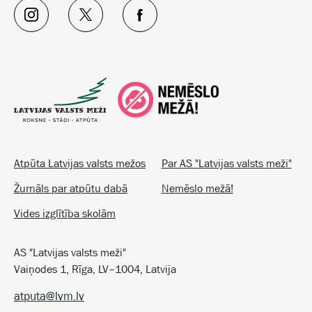
Atpūta Latvijas valsts mežos
Par AS "Latvijas valsts meži"
Žurnāls par atpūtu dabā
Nemēslo mežā!
Vides izglītība skolām
AS "Latvijas valsts meži"
Vaiņodes 1, Rīga, LV–1004, Latvija
atputa@lvm.lv