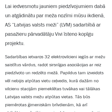
Lai iedvesmotu jauniem piedzīvojumiem dabā
un atgādinātu par meža nozīmi mūsu ikdienā,
AS “Latvijas valsts meži” (LVM) sadarbībā ar
pasažieru pārvadātāju Vivi īsteno kopīgu
projektu.
Sadarbības ietvaros 32 elektrovilcieni iegūs ar mežu
saistītus vārdus, radot sirsnīgas asociācijas ar reiz
piedzīvoto un redzēto mežā. Papildus tam izveidots
vēl nebijis atpūtas vietu ceļvedis, kurā dažām no
vilcienu stacijām piemeklētas tuvākas vai tālākas
Latvijas valsts mežu atpūtas vietas. Tās būs
piemērotas ģimeniskām brīvdienām, kā arī