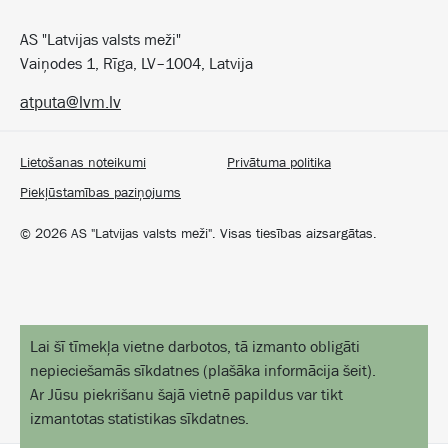
AS "Latvijas valsts meži"
Vaiņodes 1, Rīga, LV–1004, Latvija
atputa@lvm.lv
Lietošanas noteikumi
Privātuma politika
Piekļūstamības paziņojums
©
2026
AS "Latvijas valsts meži". Visas tiesības aizsargātas.
Lai šī tīmekļa vietne darbotos, tā izmanto obligāti
nepieciešamās sīkdatnes
(
plašāka informācija šeit
).
Ar Jūsu piekrišanu šajā vietnē papildus var tikt
izmantotas statistikas sīkdatnes.