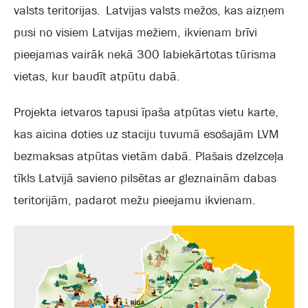
valsts teritorijas. Latvijas valsts mežos, kas aizņem
pusi no visiem Latvijas mežiem, ikvienam brīvi
pieejamas vairāk nekā 300 labiekārtotas tūrisma
vietas, kur baudīt atpūtu dabā.
Projekta ietvaros tapusi īpaša atpūtas vietu karte,
kas aicina doties uz staciju tuvumā esošajām LVM
bezmaksas atpūtas vietām dabā. Plašais dzelzceļa
tīkls Latvijā savieno pilsētas ar gleznainām dabas
teritorijām, padarot mežu pieejamu ikvienam.