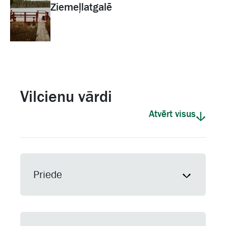
Ziemeļlatgalē
Vilcienu vārdi
Atvērt visus
Priede