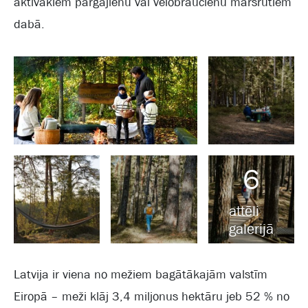
aktīvākiem pārgājienu vai velobraucienu maršrutiem
dabā.
6
attēli
galerijā
Latvija ir viena no mežiem bagātākajām valstīm
Eiropā – meži klāj 3,4 miljonus hektāru jeb 52 % no