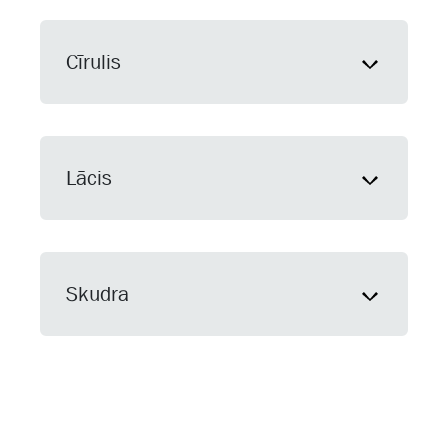
Cīrulis
Lācis
Skudra
Pirms dodies dabā,