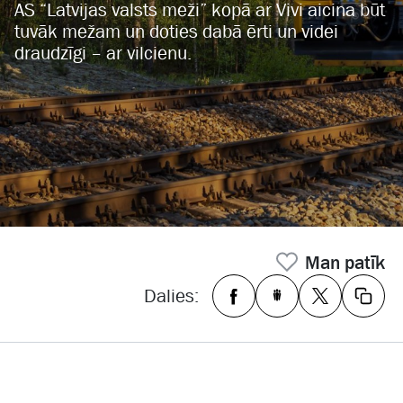
AS “Latvijas valsts meži” kopā ar Vivi aicina būt
tuvāk mežam un doties dabā ērti un videi
draudzīgi – ar vilcienu.
Man patīk
Dalies: