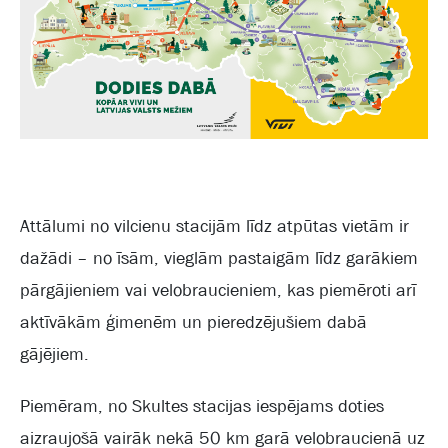
Attālumi no vilcienu stacijām līdz atpūtas vietām ir
dažādi – no īsām, vieglām pastaigām līdz garākiem
pārgājieniem vai velobraucieniem, kas piemēroti arī
aktīvākām ģimenēm un pieredzējušiem dabā
gājējiem.
Piemēram, no Skultes stacijas iespējams doties
aizraujošā vairāk nekā 50 km garā velobraucienā uz