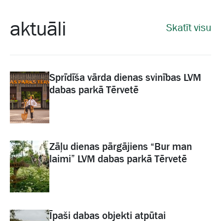
aktuāli
Skatīt visu
Sprīdīša vārda dienas svinības LVM
dabas parkā Tērvetē
Zāļu dienas pārgājiens “Bur man
laimi” LVM dabas parkā Tērvetē
Īpaši dabas objekti atpūtai