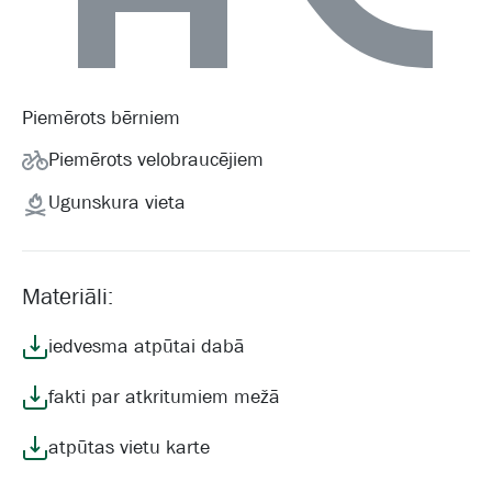
Piemērots bērniem
Piemērots velobraucējiem
Ugunskura vieta
Materiāli:
iedvesma atpūtai dabā
fakti par atkritumiem mežā
atpūtas vietu karte