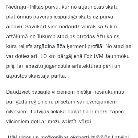
Niedrāju–Pilkas purvu, kur no atjaunotās skatu
platformas paveras iespaidīgs skats uz purva
ainavu. Savukārt vien nedaudz vairāk kā 5 km
attālumā no Tukuma stacijas atrodas Āžu kalns,
kura reljefs atgādina āža ķermeni profilā. No stacijas
var doties arī 10 km pārgājienā līdz LVM Jaunmoku
pilij, lai iepazītu jūgendstila arhitektūras pērli un
atpūstos skaistajā parkā.
Daudzviet pasaulē vilcieniem piešķir nosaukumus
par godu reģioniem, pilsētām vai ievērojamiem
cilvēkiem. Latvijas lielākā bagātība ir mežs, tāpēc
vilcieniem doti ar mežu saistīti vārdi.
LVM vides un mežkopības eksperti izvēlējās Latvijai