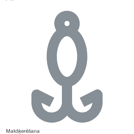
Makšķerēšana