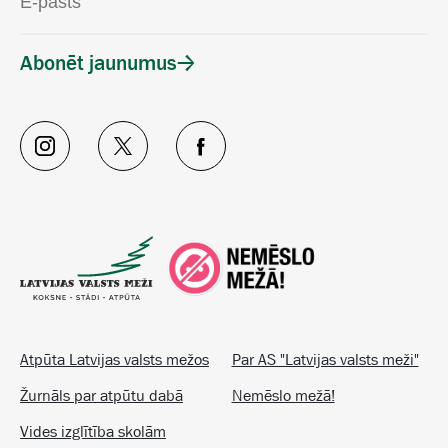
Abonēt jaunumus
Atpūta Latvijas valsts mežos
Par AS "Latvijas valsts meži"
Žurnāls par atpūtu dabā
Nemēslo mežā!
Vides izglītība skolām