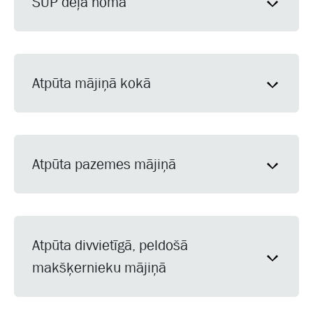
SUP dēļa noma
Atpūta mājiņā kokā
Atpūta pazemes mājiņā
Atpūta divvietīgā, peldošā
makšķernieku mājiņā