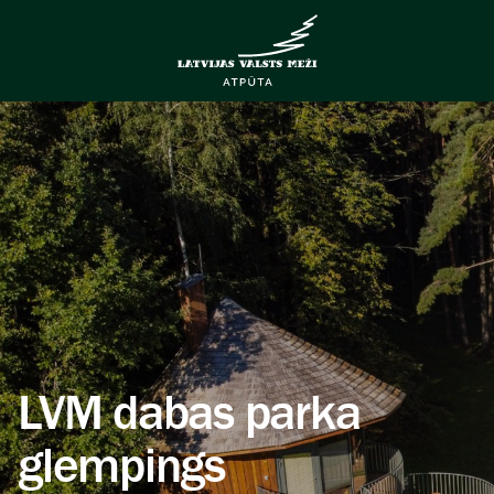
LVM dabas parka
glempings