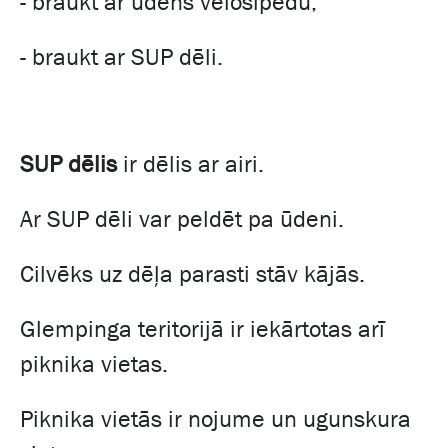
- braukt ar ūdens velosipēdu;
- braukt ar SUP dēli.
SUP dēlis
ir dēlis ar airi.
Ar SUP dēli var peldēt pa ūdeni.
Cilvēks uz dēļa parasti stāv kājās.
Glempinga teritorijā ir iekārtotas arī
piknika vietas.
Piknika vietās ir nojume un ugunskura