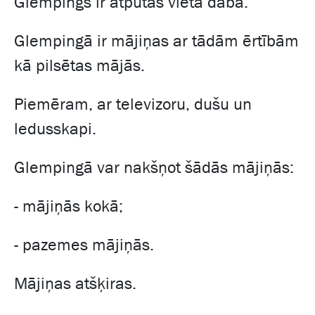
Glempings ir atpūtas vieta dabā.
Glempingā ir mājiņas ar tādām ērtībām
kā pilsētas mājās.
Piemēram, ar televizoru, dušu un
ledusskapi.
Glempingā var nakšņot šādās mājiņās:
- mājiņās kokā;
- pazemes mājiņās.
Mājiņas atšķiras.