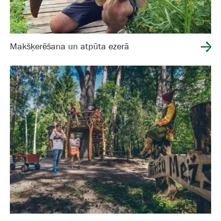
Makšķerēšana un atpūta ezerā