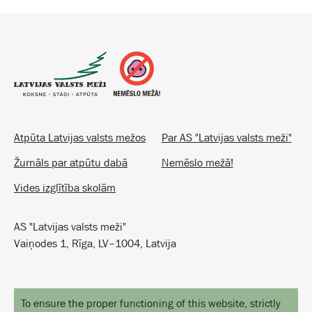
Atpūta Latvijas valsts mežos
Par AS "Latvijas valsts meži"
Žurnāls par atpūtu dabā
Nemēslo mežā!
Vides izglītība skolām
AS "Latvijas valsts meži"
Vaiņodes 1, Rīga, LV–1004, Latvija
To ensure the proper functioning of this website, strictly