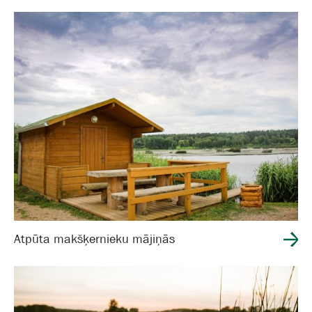
Atpūta makšķernieku mājiņās