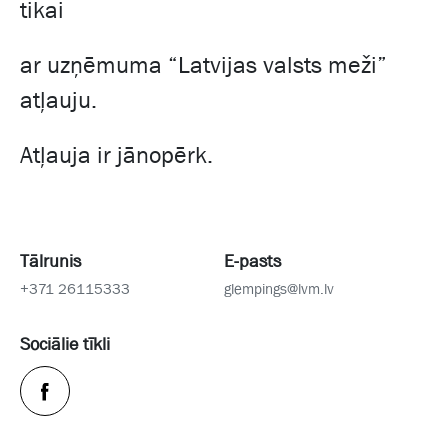
tikai
ar uzņēmuma “Latvijas valsts meži”
atļauju.
Atļauja ir jānopērk.
Tālrunis
E-pasts
+371 26115333
glempings@lvm.lv
Sociālie tīkli