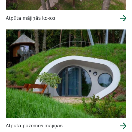
Atpūta mājiņās kokos
Atpūta pazemes mājiņās