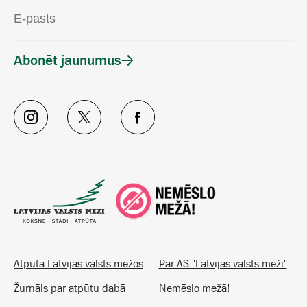
Abonēt jaunumus
Atpūta Latvijas valsts mežos
Par AS "Latvijas valsts meži"
Žurnāls par atpūtu dabā
Nemēslo mežā!