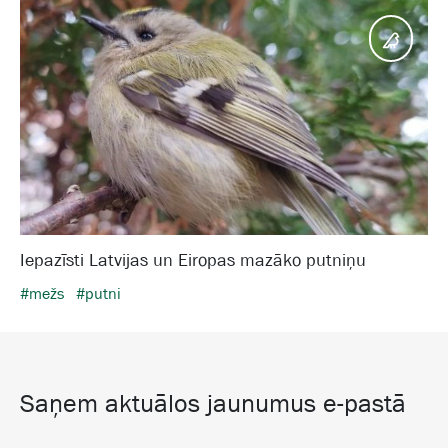
Putni
Iepazīsti Latvijas un Eiropas mazāko putniņu
#mežs
#putni
Saņem aktuālos jaunumus e-pastā