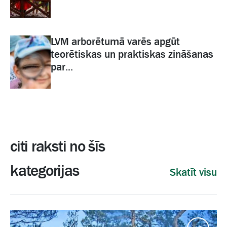
LVM arborētumā varēs apgūt
teorētiskas un praktiskas zināšanas
par...
citi raksti no šīs
kategorijas
Skatīt visu