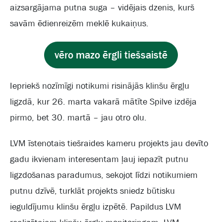
aizsargājama putna suga – vidējais dzenis, kurš
savām ēdienreizēm meklē kukaiņus.
vēro mazo ērgli tiešsaistē
Iepriekš nozīmīgi notikumi risinājās klinšu ērgļu
ligzdā, kur 26. marta vakarā mātīte Spilve izdēja
pirmo, bet 30. martā – jau otro olu.
LVM īstenotais tiešraides kameru projekts jau devīto
gadu ikvienam interesentam ļauj iepazīt putnu
ligzdošanas paradumus, sekojot līdzi notikumiem
putnu dzīvē, turklāt projekts sniedz būtisku
ieguldījumu klinšu ērgļu izpētē. Papildus LVM