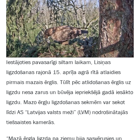
Iestājoties pavasarīgi siltam laikam, Lisiņas
ligzdošanas rajonā 15. aprīļa agrā rītā atlaidies
pirmais mazais ērglis. Tūlīt pēc atlidošanas ērglis uz
ligzdu nesa zarus un būvēja iepriekšējā gadā iesākto
ligzdu. Mazo ērgļu ligzdošanas sekmēm var sekot
līdzi AS “Latvijas valsts meži” (LVM) nodrošinātajās
tiešsaistes kamerās.
“Mazā ērgļa ligzda pa ziemu bija sasvērusies un