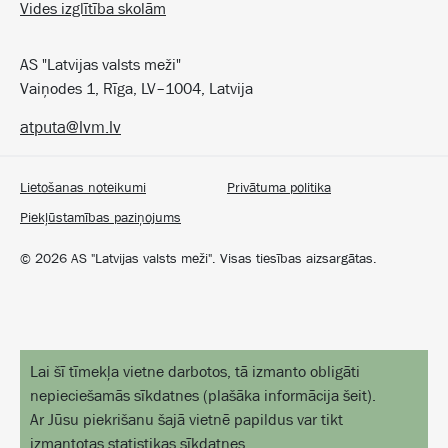
Vides izglītība skolām
AS "Latvijas valsts meži"
Vaiņodes 1, Rīga, LV–1004, Latvija
atputa@lvm.lv
Lietošanas noteikumi
Privātuma politika
Piekļūstamības paziņojums
©
2026
AS "Latvijas valsts meži". Visas tiesības aizsargātas.
Lai šī tīmekļa vietne darbotos, tā izmanto obligāti
nepieciešamās sīkdatnes
(
plašāka informācija šeit
).
Ar Jūsu piekrišanu šajā vietnē papildus var tikt
izmantotas statistikas sīkdatnes.