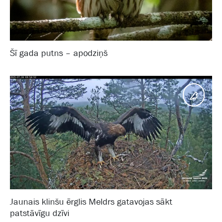
Šī gada putns – apodziņš
Putni
Jaunais klinšu ērglis Meldrs gatavojas sākt
patstāvīgu dzīvi