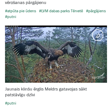
vērošanas pārgājienu
#atpūta pie ūdens
#LVM dabas parks Tērvetē
#pārgājiens
#putni
Putni
Jaunais klinšu ērglis Meldrs gatavojas sākt
patstāvīgu dzīvi
#putni