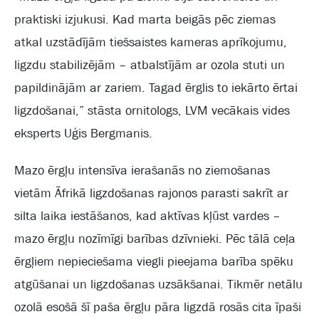
praktiski izjukusi. Kad marta beigās pēc ziemas
atkal uzstādījām tiešsaistes kameras aprīkojumu,
ligzdu stabilizējām – atbalstījām ar ozola stuti un
papildinājām ar zariem. Tagad ērglis to iekārto ērtai
ligzdošanai,” stāsta ornitologs, LVM vecākais vides
eksperts Uģis Bergmanis.
Mazo ērgļu intensīva ierašanās no ziemošanas
vietām Āfrikā ligzdošanas rajonos parasti sakrīt ar
silta laika iestāšanos, kad aktīvas kļūst vardes –
mazo ērgļu nozīmīgi barības dzīvnieki. Pēc tālā ceļa
ērgļiem nepieciešama viegli pieejama barība spēku
atgūšanai un ligzdošanas uzsākšanai. Tikmēr netālu
ozolā esošā šī paša ērgļu pāra ligzdā rosās cita īpaši