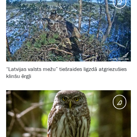
Putni
“Latvijas valsts mežu” tiešraides ligzdā atgriezušies
klinšu ērgļi
Putni