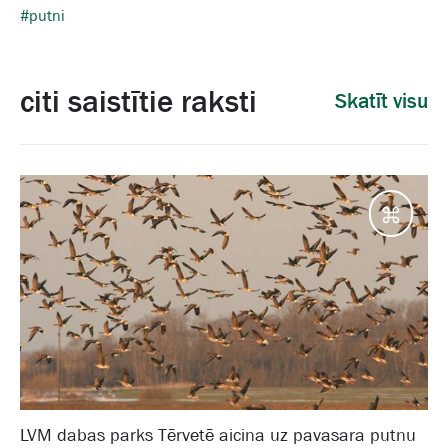
#putni
citi saistītie raksti
Skatīt visu
Galam
LVM dabas parks Tērvetē aicina uz pavasara putnu