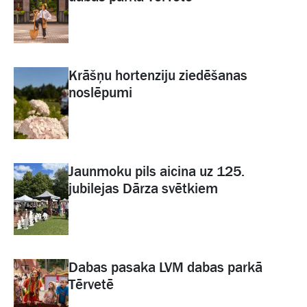
Krāšņu hortenziju ziedēšanas
noslēpumi
Jaunmoku pils aicina uz 125.
jubilejas Dārza svētkiem
Dabas pasaka LVM dabas parkā
Tērvetē