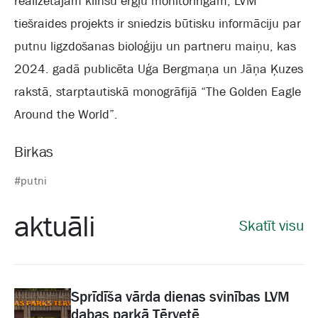
realizētajam klinšu ērgļu monitoringam, LVM
tiešraides projekts ir sniedzis būtisku informāciju par
putnu ligzdošanas bioloģiju un partneru maiņu, kas
2024. gadā publicēta Uģa Bergmaņa un Jāņa Ķuzes
rakstā, starptautiskā monogrāfijā “The Golden Eagle
Around the World”.
Birkas
#putni
aktuāli
Skatīt visu
Sprīdīša vārda dienas svinības LVM
dabas parkā Tērvetē