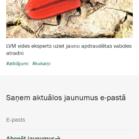
LVM vides eksperts uziet jaunu apdraudētas vaboles
atradni
#atklājumi
#kukaiņi
Saņem aktuālos jaunumus e-pastā
Abonēt jaunumus