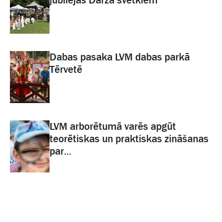
jubilejas Dārza svētkiem
Dabas pasaka LVM dabas parkā
Tērvetē
LVM arborētumā varēs apgūt
teorētiskas un praktiskas zināšanas
par...