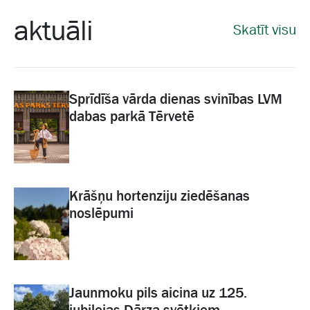
aktuāli
Skatīt visu
Sprīdīša vārda dienas svinības LVM
dabas parkā Tērvetē
Krāšņu hortenziju ziedēšanas
noslēpumi
Jaunmoku pils aicina uz 125.