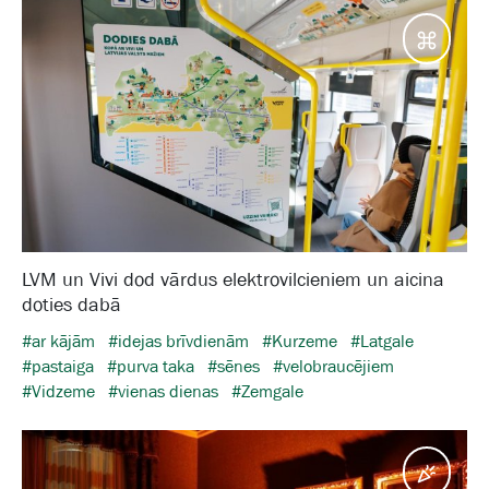
Galam
LVM un Vivi dod vārdus elektrovilcieniem un aicina
doties dabā
#ar kājām
#idejas brīvdienām
#Kurzeme
#Latgale
#pastaiga
#purva taka
#sēnes
#velobraucējiem
#Vidzeme
#vienas dienas
#Zemgale
Pasā