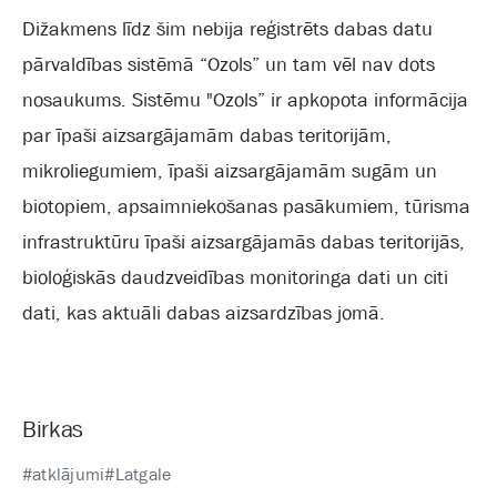
Dižakmens līdz šim nebija reģistrēts dabas datu
pārvaldības sistēmā “Ozols” un tam vēl nav dots
nosaukums. Sistēmu "Ozols” ir apkopota informācija
par īpaši aizsargājamām dabas teritorijām,
mikroliegumiem, īpaši aizsargājamām sugām un
biotopiem, apsaimniekošanas pasākumiem, tūrisma
infrastruktūru īpaši aizsargājamās dabas teritorijās,
bioloģiskās daudzveidības monitoringa dati un citi
dati, kas aktuāli dabas aizsardzības jomā.
Birkas
#atklājumi
#Latgale