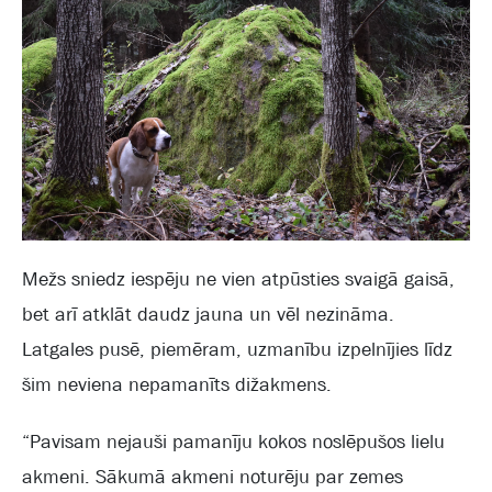
Mežs sniedz iespēju ne vien atpūsties svaigā gaisā,
bet arī atklāt daudz jauna un vēl nezināma.
Latgales pusē, piemēram, uzmanību izpelnījies līdz
šim neviena nepamanīts dižakmens.
“Pavisam nejauši pamanīju kokos noslēpušos lielu
akmeni. Sākumā akmeni noturēju par zemes