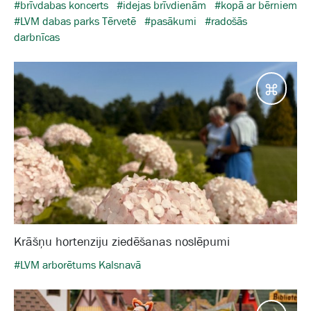
#brīvdabas koncerts
#idejas brīvdienām
#kopā ar bērniem
#LVM dabas parks Tērvetē
#pasākumi
#radošās
darbnīcas
Galam
Krāšņu hortenziju ziedēšanas noslēpumi
#LVM arborētums Kalsnavā