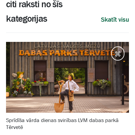
citi raksti no šīs
kategorijas
Skatīt visu
Galam
Sprīdīša vārda dienas svinības LVM dabas parkā
Tērvetē