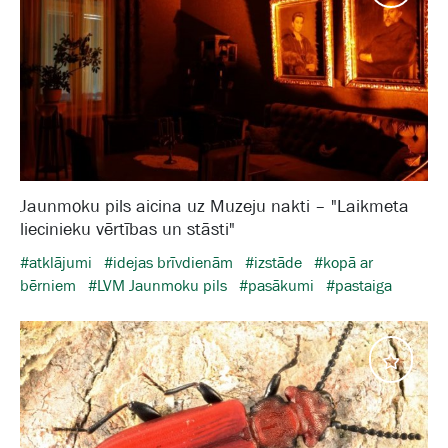
Jaunmoku pils aicina uz Muzeju nakti – "Laikmeta
liecinieku vērtības un stāsti"
#atklājumi
#idejas brīvdienām
#izstāde
#kopā ar
bērniem
#LVM Jaunmoku pils
#pasākumi
#pastaiga
Eksper