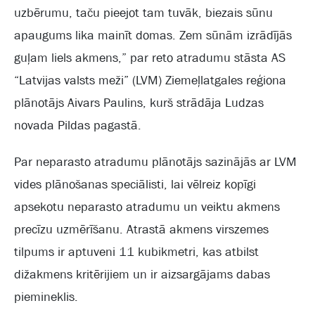
uzbērumu, taču pieejot tam tuvāk, biezais sūnu
apaugums lika mainīt domas. Zem sūnām izrādījās
guļam liels akmens,” par reto atradumu stāsta AS
“Latvijas valsts meži” (LVM) Ziemeļlatgales reģiona
plānotājs Aivars Paulins, kurš strādāja Ludzas
novada Pildas pagastā.
Par neparasto atradumu plānotājs sazinājās ar LVM
vides plānošanas speciālisti, lai vēlreiz kopīgi
apsekotu neparasto atradumu un veiktu akmens
precīzu uzmērīšanu. Atrastā akmens virszemes
tilpums ir aptuveni 11 kubikmetri, kas atbilst
dižakmens kritērijiem un ir aizsargājams dabas
piemineklis.