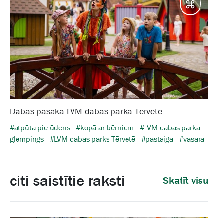
Galam
Dabas pasaka LVM dabas parkā Tērvetē
#atpūta pie ūdens
#kopā ar bērniem
#LVM dabas parka
glempings
#LVM dabas parks Tērvetē
#pastaiga
#vasara
citi saistītie raksti
Skatīt visu