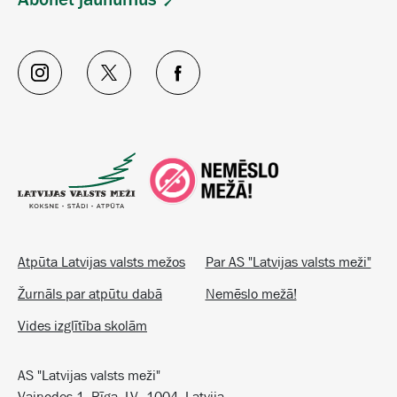
Atpūta Latvijas valsts mežos
Par AS "Latvijas valsts meži"
Žurnāls par atpūtu dabā
Nemēslo mežā!
Vides izglītība skolām
AS "Latvijas valsts meži"
Vaiņodes 1, Rīga, LV–1004, Latvija