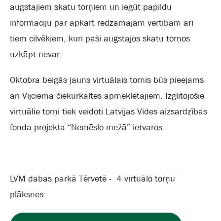
augstajiem skatu torņiem un iegūt papildu
informāciju par apkārt redzamajām vērtībām arī
tiem cilvēkiem, kuri paši augstajos skatu torņos
uzkāpt nevar.
Oktobra beigās jauns virtuālais tornis būs pieejams
arī Vijciema čiekurkaltes apmeklētājiem. Izglītojošie
virtuālie torņi tiek veidoti Latvijas Vides aizsardzības
fonda projekta “Nemēslo mežā” ietvaros.
LVM dabas parkā Tērvetē - 4 virtuālo torņu
plāksnes: