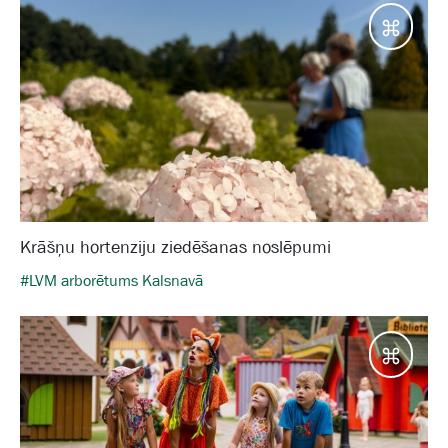
Galam
Krāšņu hortenziju ziedēšanas noslēpumi
#LVM arborētums Kalsnavā
Galam