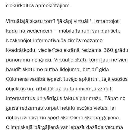
čiekurkaltes apmeklētājiem.
Virtuālajā skatu tornī "jākāpj virtuāli", izmantojot
kādu no viedierīcēm – mobilo tālruni vai planšeti.
Noskenējot informatīvajās zīmēs redzamo
kvadrātkodu, viedierīces ekrānā redzama 360 grādu
panorāma no gaisa. Virtuālie skatu torņi ļauj ne vien
baudīt skatu no putna lidojuma, bet arī gida
Cūkmena vadībā iepazīt tuvējo apkārtni, tajā esošos
objektus un, atbildot uz jautājumiem, uzzināt
interesantus un vērtīgus faktus par mežu. Tāpat no
gaisa redzamas turpat netālu esošas vietas, lai
dotos izzinošā un sportiskā Olimpiskā pārgājienā.
Olimpiskajā pārgājienā var iepazīt dažāda vecuma