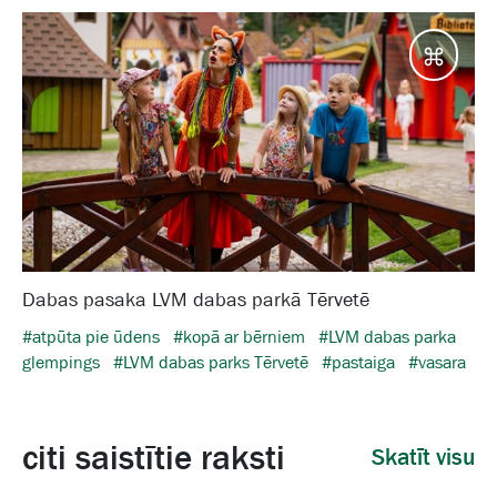
Galam
Dabas pasaka LVM dabas parkā Tērvetē
#atpūta pie ūdens
#kopā ar bērniem
#LVM dabas parka
glempings
#LVM dabas parks Tērvetē
#pastaiga
#vasara
citi saistītie raksti
Skatīt visu