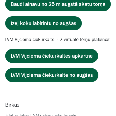
Baudi ainavu no 25 m augstā skatu torņa
Izej koku labirintu no augšas
LVM Vijciema čiekurkaltē - 2 virtuālo torņu plāksnes:
LVM Vijciema čiekurkaltes apkārtne
LVM Vijciema čiekurkalte no augšas
Birkas
#dabas takas
#LVM dabas parks Tērvetē