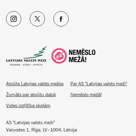
Atpūta Latvijas valsts mežos
Par AS "Latvijas valsts meži"
Žurnāls par atpūtu dabā
Nemēslo mežā!
Vides izglītība skolām
AS "Latvijas valsts meži"
Vaiņodes 1, Rīga, LV–1004, Latvija