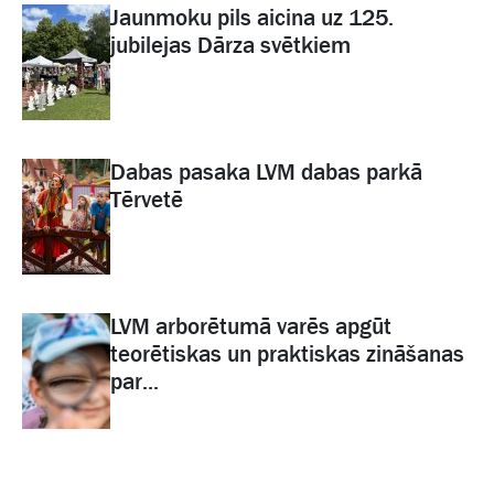
Jaunmoku pils aicina uz 125.
jubilejas Dārza svētkiem
Dabas pasaka LVM dabas parkā
Tērvetē
LVM arborētumā varēs apgūt
teorētiskas un praktiskas zināšanas
par...