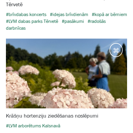
Tērvetē
#brīvdabas koncerts
#idejas brīvdienām
#kopā ar bērniem
#LVM dabas parks Tērvetē
#pasākumi
#radošās
darbnīcas
Galam
Krāšņu hortenziju ziedēšanas noslēpumi
#LVM arborētums Kalsnavā