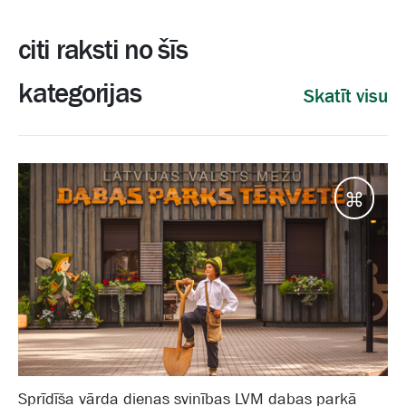
citi raksti no šīs
kategorijas
Skatīt visu
Galam
Sprīdīša vārda dienas svinības LVM dabas parkā