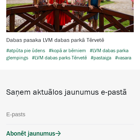
Dabas pasaka LVM dabas parkā Tērvetē
#atpūta pie ūdens
#kopā ar bērniem
#LVM dabas parka
glempings
#LVM dabas parks Tērvetē
#pastaiga
#vasara
Saņem aktuālos jaunumus e-pastā
Abonēt jaunumus