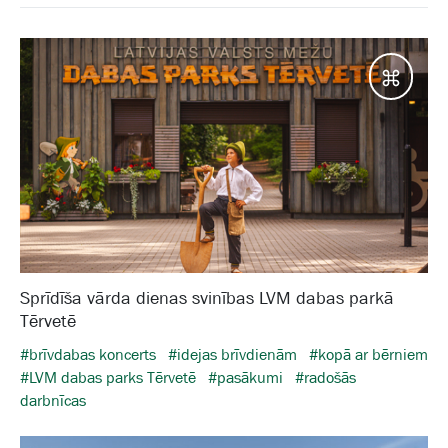
Galam
Sprīdīša vārda dienas svinības LVM dabas parkā
Tērvetē
#brīvdabas koncerts
#idejas brīvdienām
#kopā ar bērniem
#LVM dabas parks Tērvetē
#pasākumi
#radošās
darbnīcas