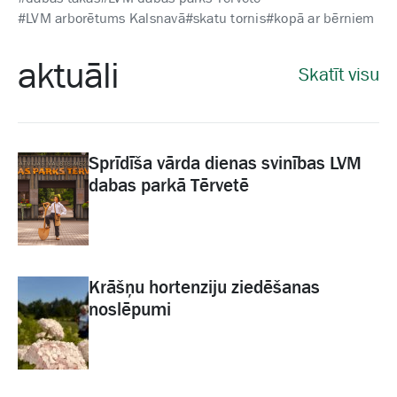
#LVM arborētums Kalsnavā
#skatu tornis
#kopā ar bērniem
aktuāli
Skatīt visu
Sprīdīša vārda dienas svinības LVM
dabas parkā Tērvetē
Krāšņu hortenziju ziedēšanas
noslēpumi