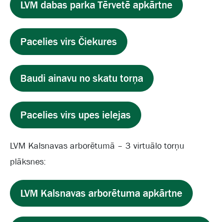
LVM dabas parka Tērvetē apkārtne
Pacelies virs Čiekures
Baudi ainavu no skatu torņa
Pacelies virs upes ielejas
LVM Kalsnavas arborētumā – 3 virtuālo torņu
plāksnes:
LVM Kalsnavas arborētuma apkārtne