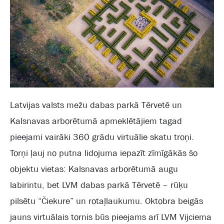
Latvijas valsts mežu dabas parkā Tērvetē un
Kalsnavas arborētumā apmeklētājiem tagad
pieejami vairāki 360 grādu virtuālie skatu troņi.
Torņi ļauj no putna lidojuma iepazīt zīmīgākās šo
objektu vietas: Kalsnavas arborētumā augu
labirintu, bet LVM dabas parkā Tērvetē – rūķu
pilsētu “Čiekure” un rotaļlaukumu. Oktobra beigās
jauns virtuālais tornis būs pieejams arī LVM Vijciema