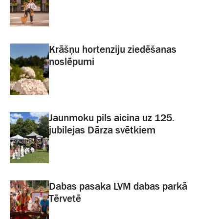
Krāšņu hortenziju ziedēšanas
noslēpumi
Jaunmoku pils aicina uz 125.
jubilejas Dārza svētkiem
Dabas pasaka LVM dabas parkā
Tērvetē