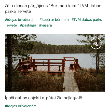
Zāļu dienas pārgājiens “Bur man laimi” LVM dabas
parkā Tērvetē
#idejas brīvdienām
#kopā ar bērniem
#LVM dabas parks
Tērvetē
#pastaiga
#vasara
Aktīv
Īpaši dabas objekti atpūtai Ziemeļlatgalē
#idejas brīvdienām