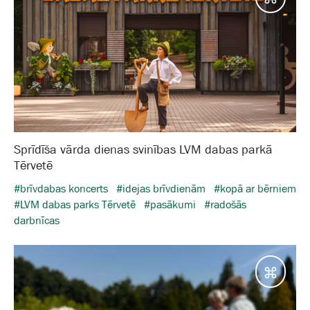
Sprīdīša vārda dienas svinības LVM dabas parkā
Tērvetē
#brīvdabas koncerts
#idejas brīvdienām
#kopā ar bērniem
#LVM dabas parks Tērvetē
#pasākumi
#radošās
darbnīcas
Galam