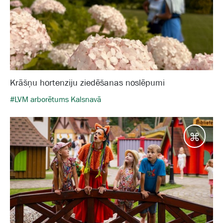
Krāšņu hortenziju ziedēšanas noslēpumi
#LVM arborētums Kalsnavā
Galam