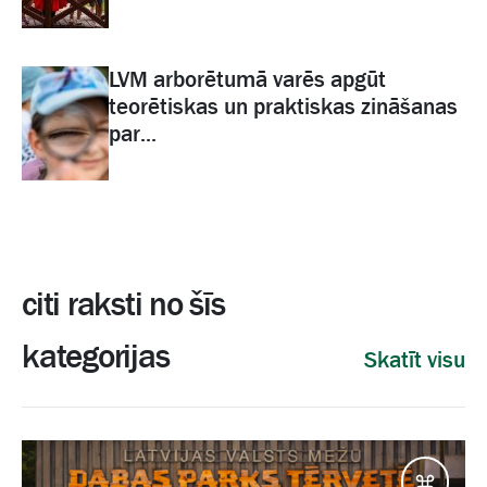
LVM arborētumā varēs apgūt
teorētiskas un praktiskas zināšanas
par...
citi raksti no šīs
kategorijas
Skatīt visu
Galam