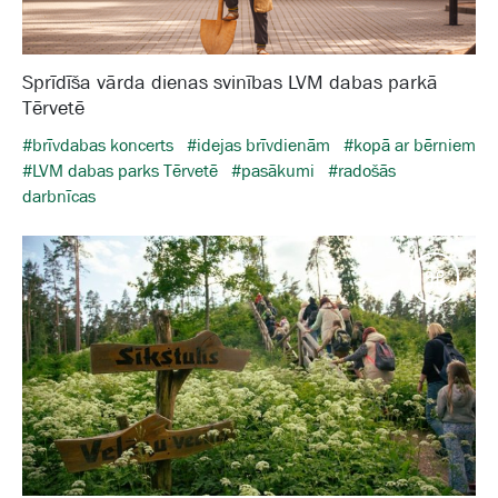
Sprīdīša vārda dienas svinības LVM dabas parkā
Tērvetē
#brīvdabas koncerts
#idejas brīvdienām
#kopā ar bērniem
#LVM dabas parks Tērvetē
#pasākumi
#radošās
darbnīcas
Galam