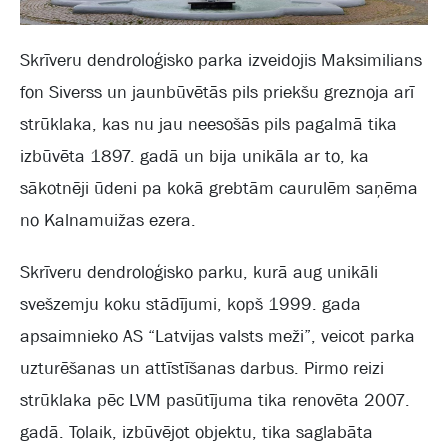
Skrīveru dendroloģisko parka izveidojis Maksimilians
fon Siverss un jaunbūvētās pils priekšu greznoja arī
strūklaka, kas nu jau neesošās pils pagalmā tika
izbūvēta 1897. gadā un bija unikāla ar to, ka
sākotnēji ūdeni pa kokā grebtām caurulēm saņēma
no Kalnamuižas ezera.
Skrīveru dendroloģisko parku, kurā aug unikāli
svešzemju koku stādījumi, kopš 1999. gada
apsaimnieko AS “Latvijas valsts meži”, veicot parka
uzturēšanas un attīstīšanas darbus. Pirmo reizi
strūklaka pēc LVM pasūtījuma tika renovēta 2007.
gadā. Tolaik, izbūvējot objektu, tika saglabāta