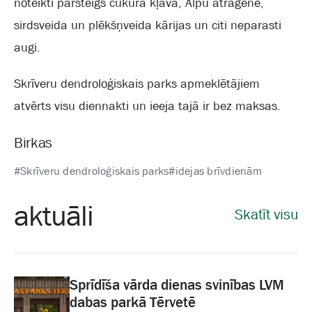
noteikti pārsteigs cukura kļava, Alpu atragene,
sirdsveida un plēkšņveida kārijas un citi neparasti
augi.
Skrīveru dendroloģiskais parks apmeklētājiem
atvērts visu diennakti un ieeja tajā ir bez maksas.
Birkas
#Skrīveru dendroloģiskais parks
#idejas brīvdienām
aktuāli
Skatīt visu
Sprīdīša vārda dienas svinības LVM
dabas parkā Tērvetē