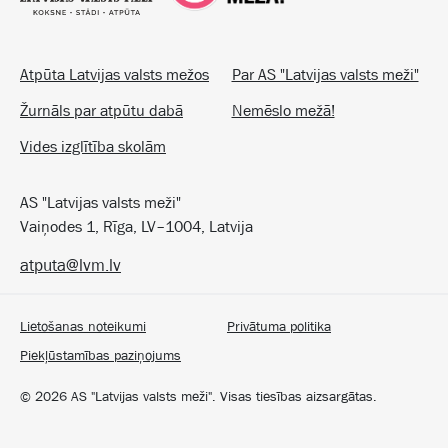
Atpūta Latvijas valsts mežos
Par AS "Latvijas valsts meži"
Žurnāls par atpūtu dabā
Nemēslo mežā!
Vides izglītība skolām
AS "Latvijas valsts meži"
Vaiņodes 1, Rīga, LV–1004, Latvija
atputa@lvm.lv
Lietošanas noteikumi
Privātuma politika
Piekļūstamības paziņojums
©
2026
AS "Latvijas valsts meži". Visas tiesības aizsargātas.