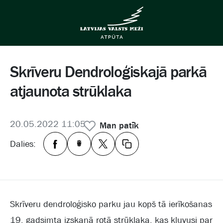
Skrīveru Dendroloģiskajā parkā
atjaunota strūklaka
20.05.2022 11:05
Man patīk
Dalies:
Skrīveru dendroloģisko parku jau kopš tā ierīkošanas
19. gadsimta izskaņā rotā strūklaka, kas kļuvusi par