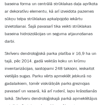
baseina forma un centrālā strūklakas daļa aprīkota
ar dekoratīvu elementu, kā arī izveidota pazemes
sūkņu telpa strūklakas apkalpojošo iekārtu
izvietošanai. Šajā pavasarī tika veikti strūklakas
baseina hidroizolācijas un seguma atjaunošanas
darbi.
Skrīveru dendroloģiskā parka platība ir 16,9 ha un
tajā, pēc 2014. gadā veiktās koku un krūmu
inventarizācijas, sastopami 248 taksoni, ieskaitot
vietējās sugas. Parku vērts apmeklēt jebkurā no
gadalaikiem, tomēr viskrāšņāk parks greznojas
pavasarī un vasarā, kā arī rudenī, lapu krāsošanās
laikā. Skrīveru dendroloģiskajā parkā apmeklētājus