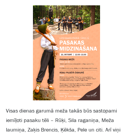
Visas dienas garumā meža takās būs sastopami
iemīļoti pasaku tēli – Rūķi, Sila raganiņa, Meža
laumiņa, Zaķis Brencis, Ķēkša, Pele un citi. Arī viņi