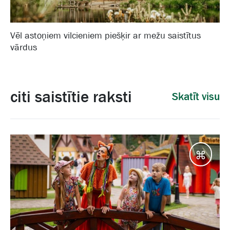
Vēl astoņiem vilcieniem piešķir ar mežu saistītus
vārdus
citi saistītie raksti
Skatīt visu
Galam