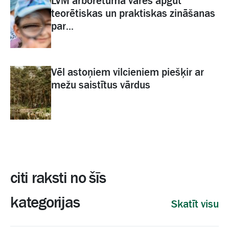
LVM arborētumā varēs apgūt
teorētiskas un praktiskas zināšanas
par...
Vēl astoņiem vilcieniem piešķir ar
mežu saistītus vārdus
citi raksti no šīs
kategorijas
Skatīt visu