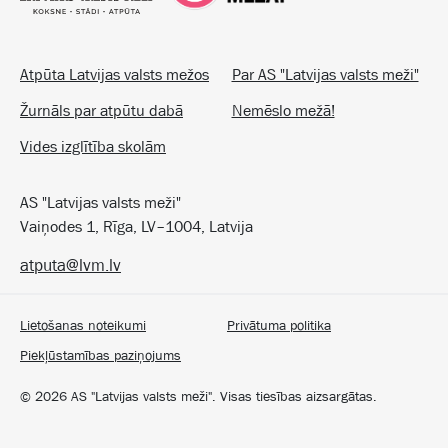
Atpūta Latvijas valsts mežos
Par AS "Latvijas valsts meži"
Žurnāls par atpūtu dabā
Nemēslo mežā!
Vides izglītība skolām
AS "Latvijas valsts meži"
Vaiņodes 1, Rīga, LV–1004, Latvija
atputa@lvm.lv
Lietošanas noteikumi
Privātuma politika
Piekļūstamības paziņojums
©
2026
AS "Latvijas valsts meži". Visas tiesības aizsargātas.