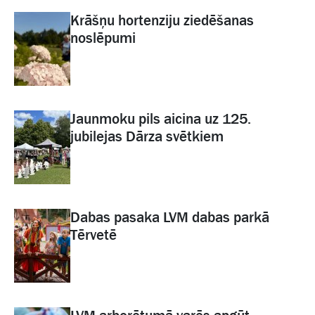
Krāšņu hortenziju ziedēšanas
noslēpumi
Jaunmoku pils aicina uz 125.
jubilejas Dārza svētkiem
Dabas pasaka LVM dabas parkā
Tērvetē