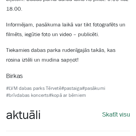
18.00.
Informējam, pasākuma laikā var tikt fotografēts un
filmēts, iegūtie foto un video – publicēti.
Tiekamies dabas parka rudenīgajās takās, kas
rosina iztēli un mudina sapņot!
Birkas
#LVM dabas parks Tērvetē
#pastaiga
#pasākumi
#brīvdabas koncerts
#kopā ar bērniem
aktuāli
Skatīt visu