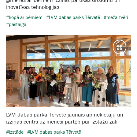
ģimenes ar bērniem izzināt pārtikas drošumu un
inovatīvas tehnoloģijas
#kopā ar bērniem
#LVM dabas parks Tērvetē
#meža zvēri
#pastaiga
Galam
LVM dabas parka Tērvetē jaunais apmeklētāju un
izziņas centrs uz mēnesi pārtop par izstāžu zāli
#izstāde
#LVM dabas parks Tērvetē