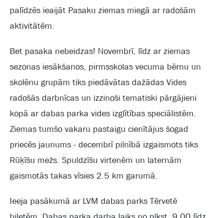
palīdzēs ieaijāt Pasaku ziemas miegā ar radošām
aktivitātēm.
Bet pasaka nebeidzas! Novembrī, līdz ar ziemas
sezonas iesākšanos, pirmsskolas vecuma bērnu un
skolēnu grupām tiks piedāvātas dažādas Vides
radošās darbnīcas un izzinoši tematiski pārgājieni
kopā ar dabas parka vides izglītības speciālistēm.
Ziemas tumšo vakaru pastaigu cienītājus šogad
priecēs jaunums - decembrī pilnībā izgaismots tiks
Rūķīšu mežs. Spuldzīšu virtenēm un laternām
gaismotās takas vīsies 2.5 km garumā.
Ieeja pasākumā ar LVM dabas parks Tērvetē
biļetēm. Dabas parka darba laiks no plkst. 9.00 līdz