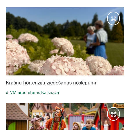
Galam
Krāšņu hortenziju ziedēšanas noslēpumi
#LVM arborētums Kalsnavā
Galam