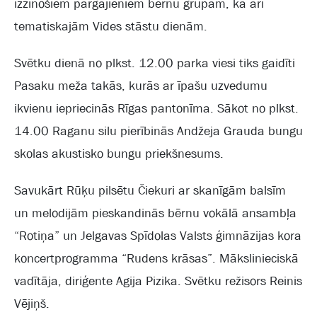
izzinošiem pārgājieniem bērnu grupām, kā arī
tematiskajām Vides stāstu dienām.
Svētku dienā no plkst. 12.00 parka viesi tiks gaidīti
Pasaku meža takās, kurās ar īpašu uzvedumu
ikvienu iepriecinās Rīgas pantonīma. Sākot no plkst.
14.00 Raganu silu pierībinās Andžeja Grauda bungu
skolas akustisko bungu priekšnesums.
Savukārt Rūķu pilsētu Čiekuri ar skanīgām balsīm
un melodijām pieskandinās bērnu vokālā ansambļa
“Rotiņa” un Jelgavas Spīdolas Valsts ģimnāzijas kora
koncertprogramma “Rudens krāsas”. Mākslinieciskā
vadītāja, diriģente Agija Pizika. Svētku režisors Reinis
Vējiņš.