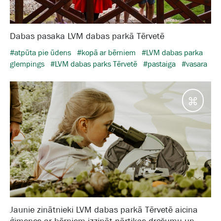
Dabas pasaka LVM dabas parkā Tērvetē
#atpūta pie ūdens
#kopā ar bērniem
#LVM dabas parka
glempings
#LVM dabas parks Tērvetē
#pastaiga
#vasara
Galam
Jaunie zinātnieki LVM dabas parkā Tērvetē aicina