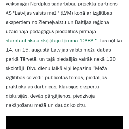
veiksmīgai Nordplus sadarbībai, projekta partneris –
AS "Latvijas valsts meži" (LVM) kopā ar izglītības
ekspertiem no Ziemeļvalstu un Baltijas reģiona
uzaicināja pedagogus piedalīties pirmajā
starptautiskajā skolotāju forumā "DABĀ "
. Tas notika
14. un 15. augustā Latvijas valsts mežu dabas
parkā Tērvetē, un tajā piedalījās vairāk nekā 120
skolotāji. Divu dienu laikā viņi iepazina “Meža
izglītības ceļvedī” publicētās tēmas, piedalījās
praktiskajās darbnīcās, klausījās ekspertu
diskusijās, devās pārgājienos, piedzīvoja
nakšņošanu mežā un daudz ko citu.