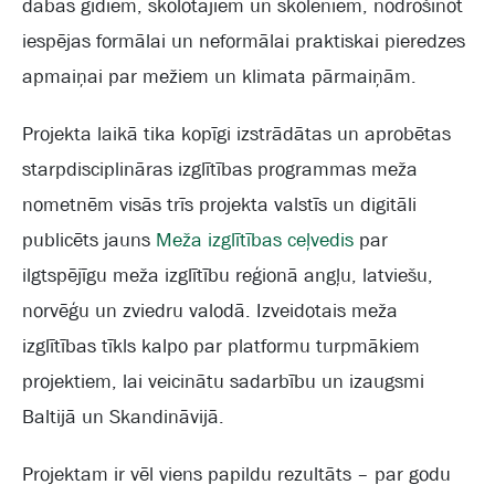
dabas gidiem, skolotājiem un skolēniem, nodrošinot
iespējas formālai un neformālai praktiskai pieredzes
apmaiņai par mežiem un klimata pārmaiņām.
Projekta laikā tika kopīgi izstrādātas un aprobētas
starpdisciplināras izglītības programmas meža
nometnēm visās trīs projekta valstīs un digitāli
publicēts jauns
Meža izglītības ceļvedis
par
ilgtspējīgu meža izglītību reģionā angļu, latviešu,
norvēģu un zviedru valodā. Izveidotais meža
izglītības tīkls kalpo par platformu turpmākiem
projektiem, lai veicinātu sadarbību un izaugsmi
Baltijā un Skandināvijā.
Projektam ir vēl viens papildu rezultāts – par godu