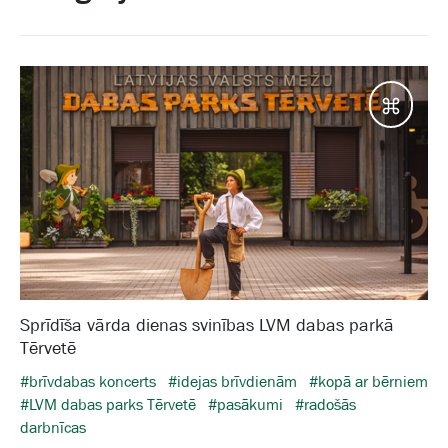
Galam
Sprīdīša vārda dienas svinības LVM dabas parkā
Tērvetē
#brīvdabas koncerts
#idejas brīvdienām
#kopā ar bērniem
#LVM dabas parks Tērvetē
#pasākumi
#radošās
darbnīcas