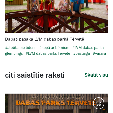
Dabas pasaka LVM dabas parkā Tērvetē
#atpūta pie ūdens
#kopā ar bērniem
#LVM dabas parka
glempings
#LVM dabas parks Tērvetē
#pastaiga
#vasara
citi saistītie raksti
Skatīt visu
Galam