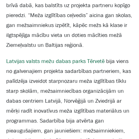
brīvā dabā, kas balstīts uz projekta partneru kopīgo
pieredzi. “Meža izglītības ceļvedis” aicina gan skolas,
gan mežsaimniekus izpētīt, kāpēc mežs kā klase ir
ilgtspējīga mācību vieta un doties mācīties mežā
Ziemeļvalstu un Baltijas reģionā.
Latvijas valsts mežu dabas parks Tērvetē
bija viens
no galvenajiem projekta sadarbības partneriem, kas
palīdzēja izveidot starpnozaru meža izglītības tīklu
starp skolām, mežsaimniecības organizācijām un
dabas centriem Latvijā, Norvēģijā un Zviedrijā ar
mērķi radīt inovatīvus meža izglītības materiālus un
programmas. Sadarbība bija atvērta gan
pieaugušajiem, gan jauniešiem: mežsaimniekiem,