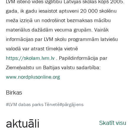
LVM īsteno vides izglītību Latvijas skolās kopš 2005.
gada, ik gadu iesaistot aptuveni 20 000 skolēnu
meža izziņā un nodrošinot bezmaksas mācību
materiālus dažādām vecuma grupām. Vairāk
informācijas par LVM skolu programmām latviešu
valodā var atrast tīmekļa vietnē
https://skolam.lvm.lv
. Papildinformācija par
Ziemeļvalstu un Baltijas valstu sadarbība:
www.nordplusonline.org
Birkas
#LVM dabas parks Tērvetē
#pārgājiens
aktuāli
Skatīt visu