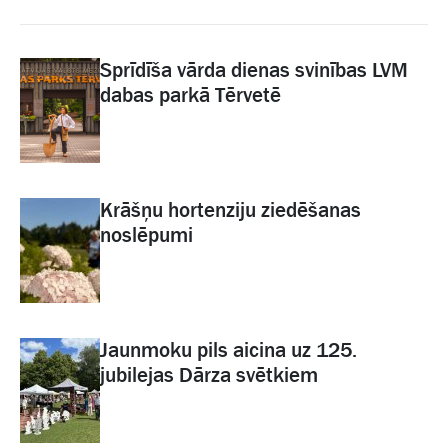
Sprīdīša vārda dienas svinības LVM
dabas parkā Tērvetē
Krāšņu hortenziju ziedēšanas
noslēpumi
Jaunmoku pils aicina uz 125.
jubilejas Dārza svētkiem