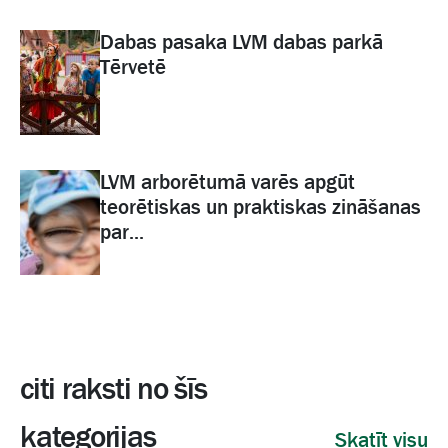
Dabas pasaka LVM dabas parkā
Tērvetē
LVM arborētumā varēs apgūt
teorētiskas un praktiskas zināšanas
par...
citi raksti no šīs
kategorijas
Skatīt visu