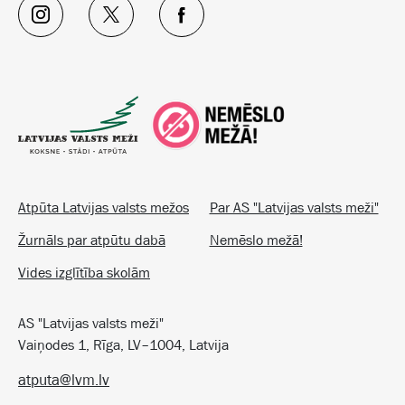
Atpūta Latvijas valsts mežos
Par AS "Latvijas valsts meži"
Žurnāls par atpūtu dabā
Nemēslo mežā!
Vides izglītība skolām
AS "Latvijas valsts meži"
Vaiņodes 1, Rīga, LV–1004, Latvija
atputa@lvm.lv