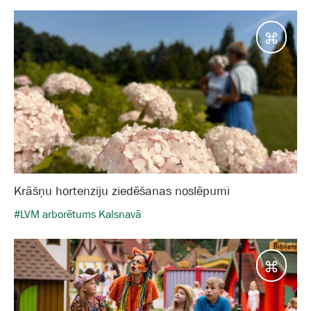
Galam
Krāšņu hortenziju ziedēšanas noslēpumi
#LVM arborētums Kalsnavā
Galam