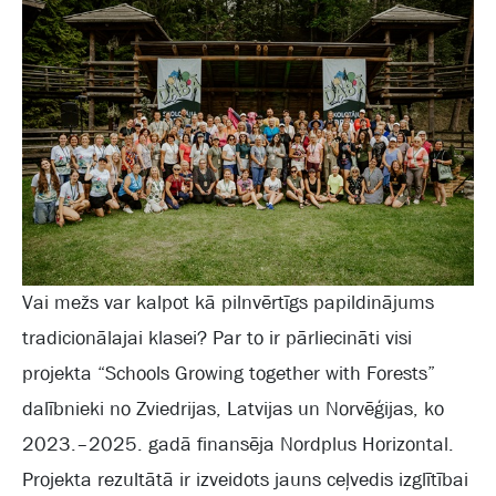
Vai mežs var kalpot kā pilnvērtīgs papildinājums
tradicionālajai klasei? Par to ir pārliecināti visi
projekta “Schools Growing together with Forests”
dalībnieki no Zviedrijas, Latvijas un Norvēģijas, ko
2023.–2025. gadā finansēja Nordplus Horizontal.
Projekta rezultātā ir izveidots jauns ceļvedis izglītībai