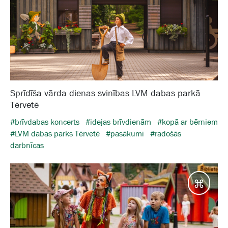
Sprīdīša vārda dienas svinības LVM dabas parkā
Tērvetē
#brīvdabas koncerts
#idejas brīvdienām
#kopā ar bērniem
#LVM dabas parks Tērvetē
#pasākumi
#radošās
darbnīcas
Galam