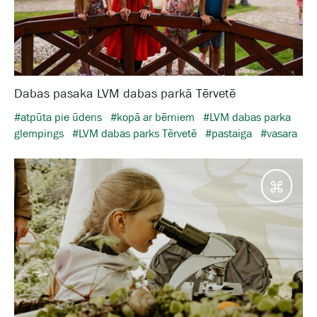
Dabas pasaka LVM dabas parkā Tērvetē
#atpūta pie ūdens
#kopā ar bērniem
#LVM dabas parka
glempings
#LVM dabas parks Tērvetē
#pastaiga
#vasara
Galam