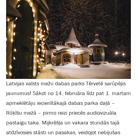
Latvijas valsts mežu dabas parks Tērvetē sarūpējis
jaunumus! Sākot no 14. februāra līdz pat 1. martam
apmeklētāju iecienītākajā dabas parka daļā –
Rūķīšu mežā – pirmo reizi priecēs audiovizuāla
pastaigu taka. Mijkrēšļa un vakara stundās tajā
atdzīvosies stāsti un pasakas, veidojot nebijušas