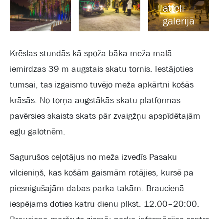
attēli
galerijā
Krēslas stundās kā spoža bāka meža malā
iemirdzas 39 m augstais skatu tornis. Iestājoties
tumsai, tas izgaismo tuvējo meža apkārtni košās
krāsās. No torņa augstākās skatu platformas
pavērsies skaists skats pār zvaigžņu apspīdētajām
egļu galotnēm.
Sagurušos ceļotājus no meža izvedīs Pasaku
vilcieniņš, kas košām gaismām rotājies, kursē pa
piesnigušajām dabas parka takām. Braucienā
iespējams doties katru dienu plkst. 12.00–20:00.