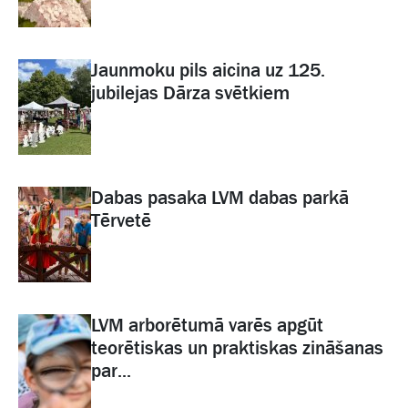
Jaunmoku pils aicina uz 125.
jubilejas Dārza svētkiem
Dabas pasaka LVM dabas parkā
Tērvetē
LVM arborētumā varēs apgūt
teorētiskas un praktiskas zināšanas
par...