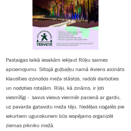
Pastaigas laikā iesakām iekļaut Rūķu saimes
apciemojumu. Siltajā guļbaļķu namā ikviens aicināts
klausīties izzinošos meža stāstos, radoši darboties
un nodoties rotaļām. Rūķi, kā zināms, ir ļoti
viesmīlīgi - savus viesus vienmēr pacienā ar gardu,
uz pavarda gatavotu meža tēju. Nedēļas nogalēs pie
iekurtiem ugunskuriem būs iespējams organizēt
ziemas pikniku mežā.