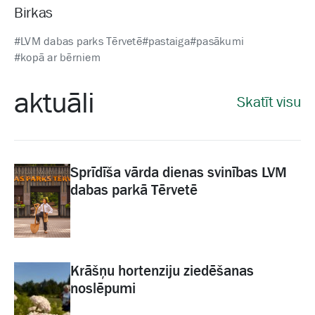
Birkas
#LVM dabas parks Tērvetē
#pastaiga
#pasākumi
#kopā ar bērniem
aktuāli
Skatīt visu
Sprīdīša vārda dienas svinības LVM
dabas parkā Tērvetē
Krāšņu hortenziju ziedēšanas
noslēpumi