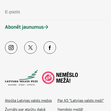
Abonēt jaunumus
Atpūta Latvijas valsts mežos
Par AS "Latvijas valsts meži"
Žurnāls par atpūtu dabā
Nemēslo mežā!