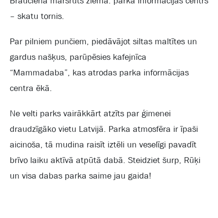
Brauciena maršruts ziemā: parka informācijas centrs
– skatu tornis.
Par pilniem punčiem, piedāvājot siltas maltītes un
gardus našķus, parūpēsies kafejnīca
“Mammadaba”, kas atrodas parka informācijas
centra ēkā.
Ne velti parks vairākkārt atzīts par ģimenei
draudzīgāko vietu Latvijā. Parka atmosfēra ir īpaši
aicinoša, tā mudina raisīt iztēli un veselīgi pavadīt
brīvo laiku aktīvā atpūtā dabā. Steidziet šurp, Rūķi
un visa dabas parka saime jau gaida!