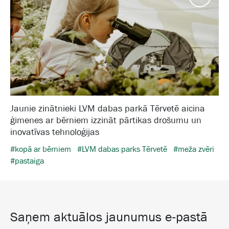
Jaunie zinātnieki LVM dabas parkā Tērvetē aicina
ģimenes ar bērniem izzināt pārtikas drošumu un
inovatīvas tehnoloģijas
#kopā ar bērniem
#LVM dabas parks Tērvetē
#meža zvēri
#pastaiga
Saņem aktuālos jaunumus e-pastā