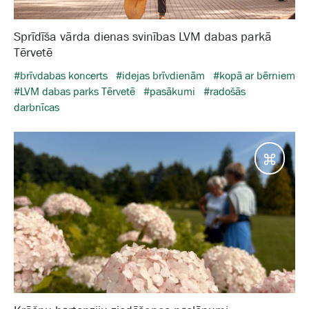
Sprīdīša vārda dienas svinības LVM dabas parkā
Tērvetē
#brīvdabas koncerts
#idejas brīvdienām
#kopā ar bērniem
#LVM dabas parks Tērvetē
#pasākumi
#radošās
darbnīcas
Galam