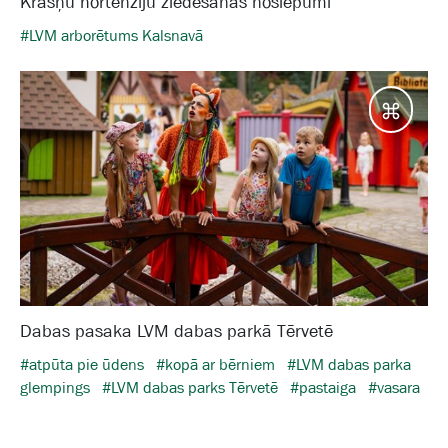
Krāšņu hortenziju ziedēšanas noslēpumi
#LVM arborētums Kalsnavā
Galam
Dabas pasaka LVM dabas parkā Tērvetē
#atpūta pie ūdens
#kopā ar bērniem
#LVM dabas parka
glempings
#LVM dabas parks Tērvetē
#pastaiga
#vasara