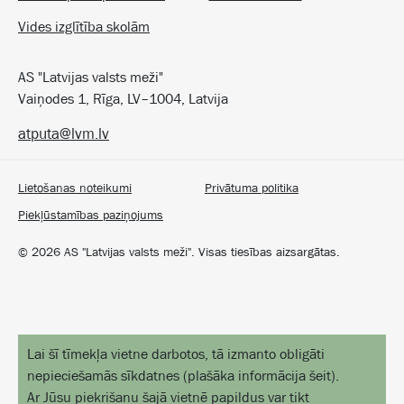
Vides izglītība skolām
AS "Latvijas valsts meži"
Vaiņodes 1, Rīga, LV–1004, Latvija
atputa@lvm.lv
Lietošanas noteikumi
Privātuma politika
Piekļūstamības paziņojums
©
2026
AS "Latvijas valsts meži". Visas tiesības aizsargātas.
Lai šī tīmekļa vietne darbotos, tā izmanto obligāti
nepieciešamās sīkdatnes
(
plašāka informācija šeit
).
Ar Jūsu piekrišanu šajā vietnē papildus var tikt