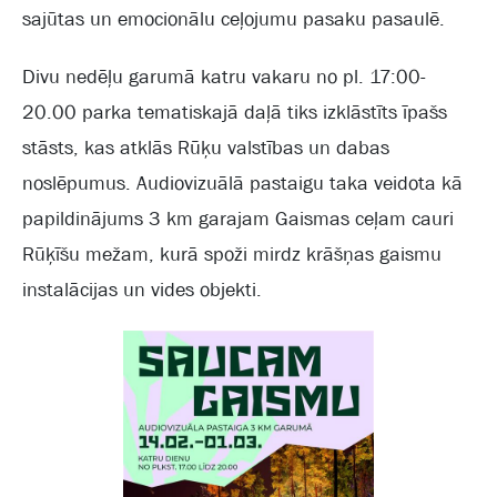
sajūtas un emocionālu ceļojumu pasaku pasaulē.
Divu nedēļu garumā katru vakaru no pl. 17:00-
20.00 parka tematiskajā daļā tiks izklāstīts īpašs
stāsts, kas atklās Rūķu valstības un dabas
noslēpumus. Audiovizuālā pastaigu taka veidota kā
papildinājums 3 km garajam Gaismas ceļam cauri
Rūķīšu mežam, kurā spoži mirdz krāšņas gaismu
instalācijas un vides objekti.