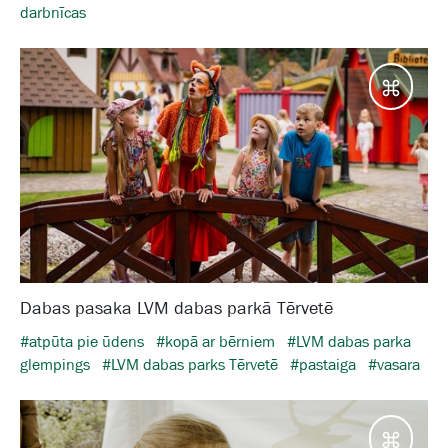
darbnīcas
Galam
Dabas pasaka LVM dabas parkā Tērvetē
#atpūta pie ūdens
#kopā ar bērniem
#LVM dabas parka
glempings
#LVM dabas parks Tērvetē
#pastaiga
#vasara
Galam