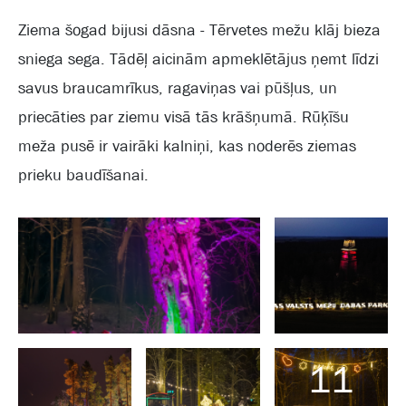
Ziema šogad bijusi dāsna - Tērvetes mežu klāj bieza
sniega sega. Tādēļ aicinām apmeklētājus ņemt līdzi
savus braucamrīkus, ragaviņas vai pūšļus, un
priecāties par ziemu visā tās krāšņumā. Rūķīšu
meža pusē ir vairāki kalniņi, kas noderēs ziemas
prieku baudīšanai.
11