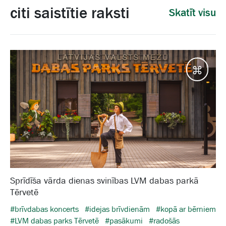
citi saistītie raksti
Skatīt visu
Galam
Sprīdīša vārda dienas svinības LVM dabas parkā
Tērvetē
#brīvdabas koncerts
#idejas brīvdienām
#kopā ar bērniem
#LVM dabas parks Tērvetē
#pasākumi
#radošās