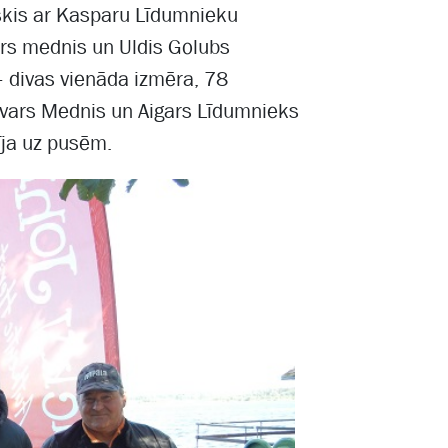
kis ar Kasparu Līdumnieku
vars mednis un Uldis Golubs
– divas vienāda izmēra, 78
i Ivars Mednis un Aigars Līdumnieks
līja uz pusēm.