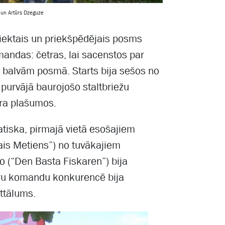
 un Artūrs Dzeguze
ektais un priekšpēdējais posms
mandas: četras, lai sacenstos par
r balvām posmā. Starts bija sešos no
a purvājā baurojošo staltbriežu
era plašumos.
atiska, pirmajā vietā esošajiem
is Metiens”) no tuvākajiem
 (“Den Basta Fiskaren”) bija
etru komandu konkurencē bija
attālums.