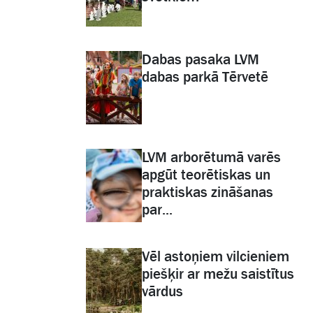
Dabas pasaka LVM
dabas parkā Tērvetē
LVM arborētumā varēs
apgūt teorētiskas un
praktiskas zināšanas
par...
Vēl astoņiem vilcieniem
piešķir ar mežu saistītus
vārdus