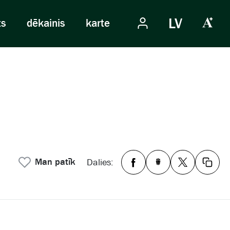
LV
ts
dēkainis
karte
Man patīk
Dalies: