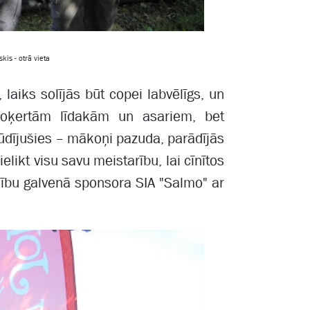
is - otrā vieta
 laiks solījās būt copei labvēlīgs, un
noķertām līdakām un asariem, bet
kļūdījušies – mākoņi pazuda, parādījās
likt visu savu meistarību, lai cīnītos
ību galvenā sponsora SIA "Salmo" ar