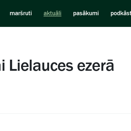
maršruti
aktuāli
pasākumi
podkās
i Lielauces ezerā