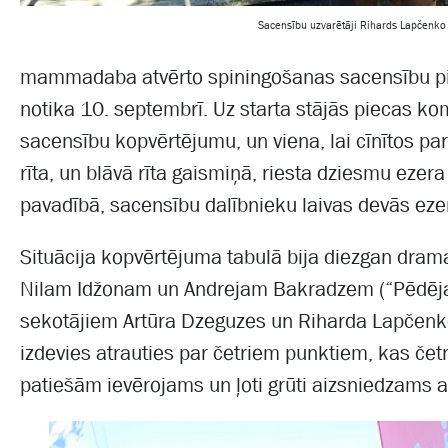
Sacensību uzvarētāji Rihards Lapčenko
mammadaba atvērto spiningošanas sacensību pi
notika 10. septembrī. Uz starta stājās piecas ko
sacensību kopvērtējumu, un viena, lai cīnītos pa
rīta, un blāvā rīta gaismiņā, riesta dziesmu ezer
pavadībā, sacensību dalībnieku laivas devās ez
Situācija kopvērtējuma tabulā bija diezgan dram
Nilam Idžonam un Andrejam Bakradzem (“Pēdēja
sekotājiem Artūra Dzeguzes un Riharda Lapčenko
izdevies atrauties par četriem punktiem, kas č
patiešām ievērojams un ļoti grūti aizsniedzams 