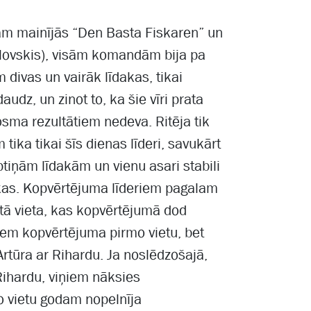
etām mainījās “Den Basta Fiskaren” un
lovskis), visām komandām bija pa
ivas un vairāk līdakas, tikai
audz, un zinot to, ka šie vīri prata
posma rezultātiem nedeva. Ritēja tik
tika tikai šīs dienas līderi, savukārt
eptiņām līdakām un vienu asari stabili
akas. Kopvērtējuma līderiem pagalam
tā vieta, kas kopvērtējumā dod
ņem kopvērtējuma pirmo vietu, bet
Artūra ar Rihardu. Ja noslēdzošajā,
Rihardu, viņiem nāksies
ro vietu godam nopelnīja