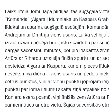
Laiks ritēja, lomu lapa pildījās, tās augšgalā vi
“Komanda” (Aigars Līdumnieks un Kaspars Grab
līdakai un asarim, augšgalā esošajām komandām d
Andrejam ar Dmitriju viens asaris. Laika vēl bija d
izraut uzvaru pēdējā brīdī, īstu skaidrību par šī 
dārgās sacensību minūtes, bet pie ieskaites zivīm 
Artūrs ar Rihardu uztaisīja finiša spurtu, un ar s
apsteidza Aigaru ar Kasparu, kuriem piecas līd
neveiksmīga diena – viens asaris un pēdējā piek
četrus punktus, viņi ar vienu punktu joprojām ie
punktu par loma lielumu skaita ziņā atpaliek no 
Kaņiera ezera posmā, viņi finišēs zem Artūra ar 
samierināties ar otro vietu. Šajās sacensībās ot