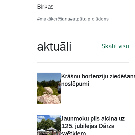
Birkas
#makšķerēšana
#atpūta pie ūdens
aktuāli
Skatīt visu
Krāšņu hortenziju ziedēšan
noslēpumi
Jaunmoku pils aicina uz
125. jubilejas Dārza
svētkiem