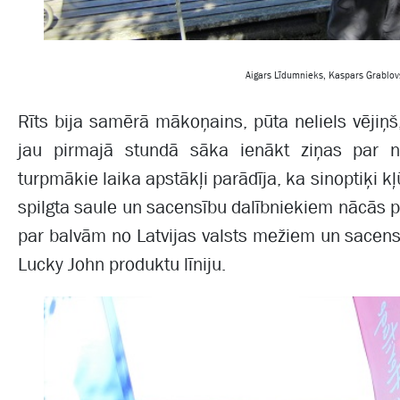
Aigars Līdumnieks, Kaspars Grablovsk
Rīts bija samērā mākoņains, pūta neliels vējiņš,
jau pirmajā stundā sāka ienākt ziņas par 
turpmākie laika apstākļi parādīja, ka sinoptiķi 
spilgta saule un sacensību dalībniekiem nācās pie
par balvām no Latvijas valsts mežiem un sacens
Lucky John produktu līniju.