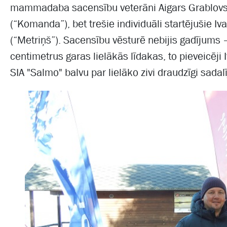
mammadaba sacensību veterāni Aigars Grablovs
(“Komanda”), bet trešie individuāli startējušie I
(“Metriņš”). Sacensību vēsturē nebijis gadījums 
centimetrus garas lielākās līdakas, to pieveicēj
SIA "Salmo" balvu par lielāko zivi draudzīgi sada