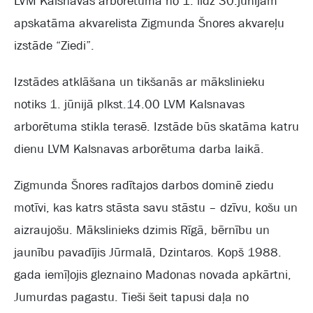
LVM Kalsnavas arborētumā no 1. līdz 30.jūnijam
apskatāma akvarelista Zigmunda Šnores akvareļu
izstāde “Ziedi”.
Izstādes atklāšana un tikšanās ar mākslinieku
notiks 1. jūnijā plkst.14.00 LVM Kalsnavas
arborētuma stikla terasē. Izstāde būs skatāma katru
dienu LVM Kalsnavas arborētuma darba laikā.
Zigmunda Šnores radītajos darbos dominē ziedu
motīvi, kas katrs stāsta savu stāstu – dzīvu, košu un
aizraujošu. Mākslinieks dzimis Rīgā, bērnību un
jaunību pavadījis Jūrmalā, Dzintaros. Kopš 1988.
gada iemīļojis gleznaino Madonas novada apkārtni,
Jumurdas pagastu. Tieši šeit tapusi daļa no