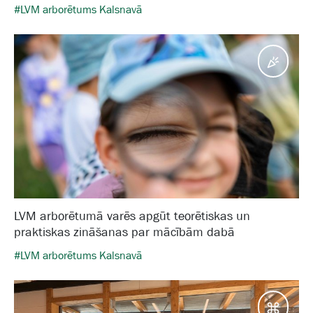
#LVM arborētums Kalsnavā
Pasā
LVM arborētumā varēs apgūt teorētiskas un
praktiskas zināšanas par mācībām dabā
#LVM arborētums Kalsnavā
Galam