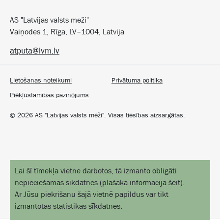
AS "Latvijas valsts meži"
Vaiņodes 1, Rīga, LV–1004, Latvija
atputa@lvm.lv
Lietošanas noteikumi
Privātuma politika
Piekļūstamības paziņojums
©
2026
AS "Latvijas valsts meži". Visas tiesības aizsargātas.
Lai šī tīmekļa vietne darbotos, tā izmanto obligāti
nepieciešamās sīkdatnes
(
plašāka informācija šeit
).
Ar Jūsu piekrišanu šajā vietnē papildus var tikt
izmantotas statistikas sīkdatnes.