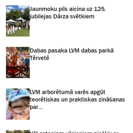
Jaunmoku pils aicina uz 125.
jubilejas Dārza svētkiem
Dabas pasaka LVM dabas parkā
Tērvetē
LVM arborētumā varēs apgūt
teorētiskas un praktiskas zināšanas
par...