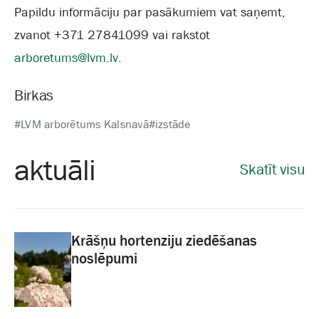
Papildu informāciju par pasākumiem vat saņemt,
zvanot +371 27841099 vai rakstot
arboretums@lvm.lv
.
Birkas
#LVM arborētums Kalsnavā
#izstāde
aktuāli
Skatīt visu
Krāšņu hortenziju ziedēšanas
noslēpumi