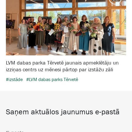
LVM dabas parka Tērvetē jaunais apmeklētāju un
izziņas centrs uz mēnesi pārtop par izstāžu zāli
#izstāde
#LVM dabas parks Tērvetē
Saņem aktuālos jaunumus e-pastā