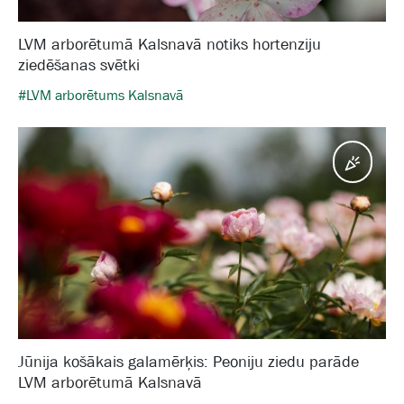
LVM arborētumā Kalsnavā notiks hortenziju
ziedēšanas svētki
#LVM arborētums Kalsnavā
Pasā
Jūnija košākais galamērķis: Peoniju ziedu parāde
LVM arborētumā Kalsnavā