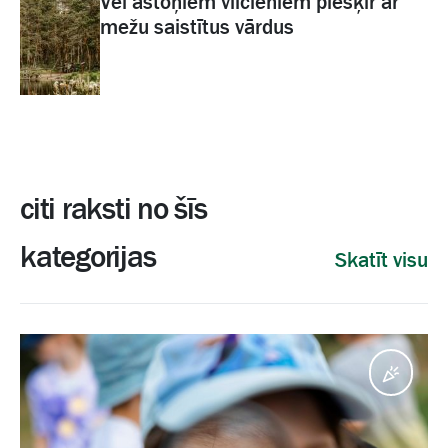
Vēl astoņiem vilcieniem piešķir ar
mežu saistītus vārdus
citi raksti no šīs
kategorijas
Skatīt visu
Pasā