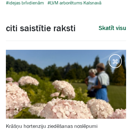
#idejas brīvdienām
#LVM arborētums Kalsnavā
citi saistītie raksti
Skatīt visu
Galam
Krāšņu hortenziju ziedēšanas noslēpumi