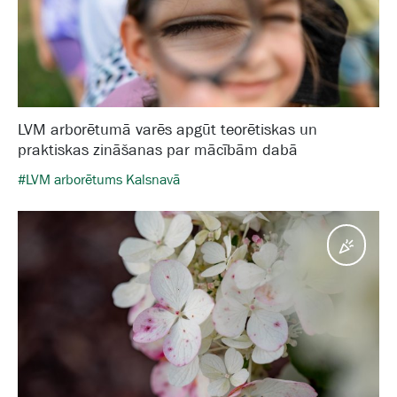
LVM arborētumā varēs apgūt teorētiskas un
praktiskas zināšanas par mācībām dabā
#LVM arborētums Kalsnavā
Pasā