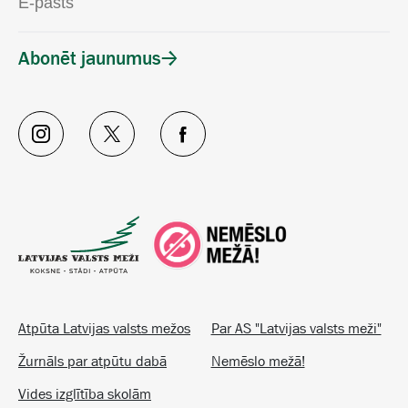
Abonēt jaunumus
Atpūta Latvijas valsts mežos
Par AS "Latvijas valsts meži"
Žurnāls par atpūtu dabā
Nemēslo mežā!
Vides izglītība skolām