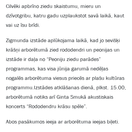
Cilvēki apbrīno ziedu skaistumu, mieru un
dzīvotgribu, katru gadu uzplaukstot savā laikā, kaut
vai uz īsu brīdi.
Zigmunda izstāde aplūkojama laikā, kad jo sevišķi
krāšņi arborētumā zied rododendri un peonijas un
izstāde ir daļa no “Peoniju ziedu parādes”
programmas, kas visa jūnija garumā nedēļas
nogalēs arborētuma viesus priecēs ar plašu kultūras
programmu.Izstādes atklāšanas dienā, plkst. 15.00,
arborētumā notiks arī Ginta Smukā akustiskais
koncerts “Rododendru krāsu spēle”.
Abos pasākumos ieeja ar arborētuma ieejas biļeti.