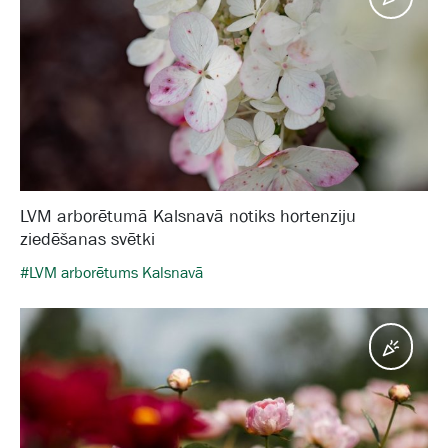
LVM arborētumā Kalsnavā notiks hortenziju
ziedēšanas svētki
#LVM arborētums Kalsnavā
Pasā