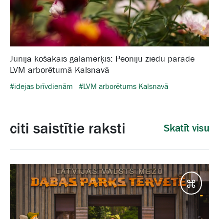
Jūnija košākais galamērķis: Peoniju ziedu parāde
LVM arborētumā Kalsnavā
#idejas brīvdienām
#LVM arborētums Kalsnavā
citi saistītie raksti
Skatīt visu
Galam