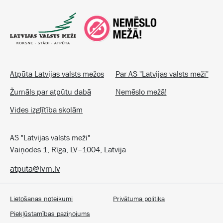
Atpūta Latvijas valsts mežos
Par AS "Latvijas valsts meži"
Žurnāls par atpūtu dabā
Nemēslo mežā!
Vides izglītība skolām
AS "Latvijas valsts meži"
Vaiņodes 1, Rīga, LV–1004, Latvija
atputa@lvm.lv
Lietošanas noteikumi
Privātuma politika
Piekļūstamības paziņojums