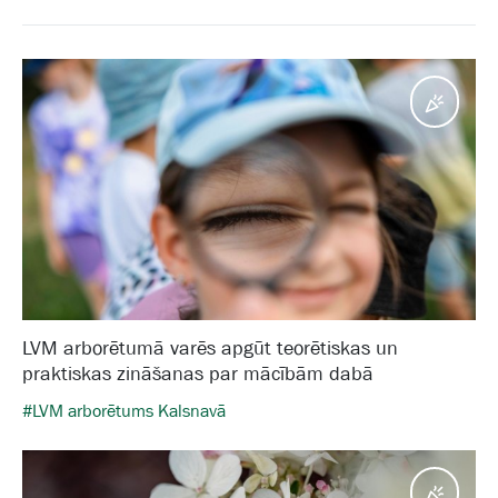
Pasā
LVM arborētumā varēs apgūt teorētiskas un
praktiskas zināšanas par mācībām dabā
#LVM arborētums Kalsnavā
Pasā