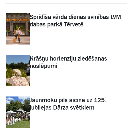
Sprīdīša vārda dienas svinības LVM
dabas parkā Tērvetē
Krāšņu hortenziju ziedēšanas
noslēpumi
Jaunmoku pils aicina uz 125.
jubilejas Dārza svētkiem