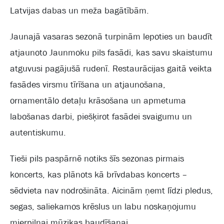
Latvijas dabas un meža bagātībām.
Jaunajā vasaras sezonā turpinām lepoties un baudīt
atjaunoto Jaunmoku pils fasādi, kas savu skaistumu
atguvusi pagājušā rudenī. Restaurācijas gaitā veikta
fasādes virsmu tīrīšana un atjaunošana,
ornamentālo detaļu krāsošana un apmetuma
labošanas darbi, piešķirot fasādei svaigumu un
autentiskumu.
Tieši pils paspārnē notiks šīs sezonas pirmais
koncerts, kas plānots kā brīvdabas koncerts –
sēdvieta nav nodrošināta. Aicinām ņemt līdzi pledus,
segas, saliekamos krēslus un labu noskaņojumu
mierpilnai mūzikas baudīšanai.