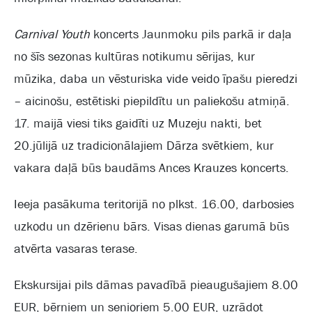
Carnival Youth
koncerts Jaunmoku pils parkā ir daļa
no šīs sezonas kultūras notikumu sērijas, kur
mūzika, daba un vēsturiska vide veido īpašu pieredzi
– aicinošu, estētiski piepildītu un paliekošu atmiņā.
17. maijā viesi tiks gaidīti uz Muzeju nakti, bet
20.jūlijā uz tradicionālajiem Dārza svētkiem, kur
vakara daļā būs baudāms Ances Krauzes koncerts.
Ieeja pasākuma teritorijā no plkst. 16.00, darbosies
uzkodu un dzērienu bārs. Visas dienas garumā būs
atvērta vasaras terase.
Ekskursijai pils dāmas pavadībā pieaugušajiem 8.00
EUR, bērniem un senioriem 5.00 EUR, uzrādot