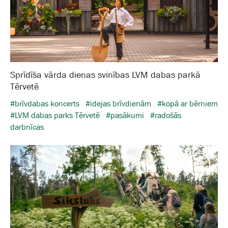
Sprīdīša vārda dienas svinības LVM dabas parkā
Tērvetē
#brīvdabas koncerts
#idejas brīvdienām
#kopā ar bērniem
#LVM dabas parks Tērvetē
#pasākumi
#radošās
darbnīcas
Galam