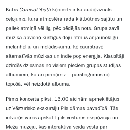
Katrs
Carnival Youth
koncerts ir kā audiovizuāls
ceļojums, kura atmosfēra rada klātbūtnes sajūtu un
paliek atmiņā vēl ilgi pēc pēdējās nots. Grupa savā
mūzikā apvieno kustīgus deju ritmus ar jauneklīgu
melanholiju un melodiskumu, ko caurstrāvo
alternatīvās mūzikas un indie pop enerģija. Klausītāji
dzirdēs dziesmas no visiem pieciem grupas studijas
albumiem, kā arī pirmoreiz – pārsteigumus no
topošā, vēl neizdotā albuma.
Pirms koncerta plkst. 16.00 aicinām apmeklētājus
uz Vēsturisko ekskursiju Pils dāmas pavadībā. Tās
ietvaros varēs apskatīt pils vēstures ekspozīcija un
Meža muzeju, kas interaktīvā veidā vēsta par