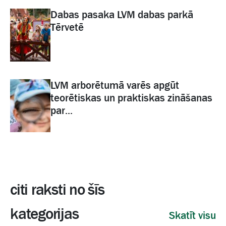
Dabas pasaka LVM dabas parkā
Tērvetē
LVM arborētumā varēs apgūt
teorētiskas un praktiskas zināšanas
par...
citi raksti no šīs
kategorijas
Skatīt visu