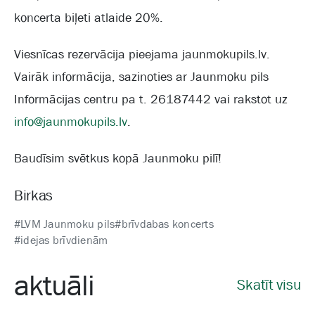
koncerta biļeti atlaide 20%.
Viesnīcas rezervācija pieejama jaunmokupils.lv.
Vairāk informācija, sazinoties ar Jaunmoku pils
Informācijas centru pa t. 26187442 vai rakstot uz
info@jaunmokupils.lv
.
Baudīsim svētkus kopā Jaunmoku pilī!
Birkas
#LVM Jaunmoku pils
#brīvdabas koncerts
#idejas brīvdienām
aktuāli
Skatīt visu