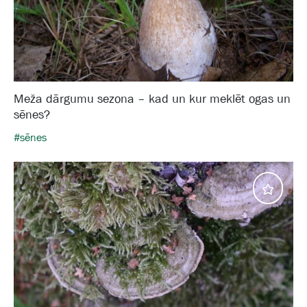
Meža dārgumu sezona – kad un kur meklēt ogas un
sēnes?
#sēnes
Eksper