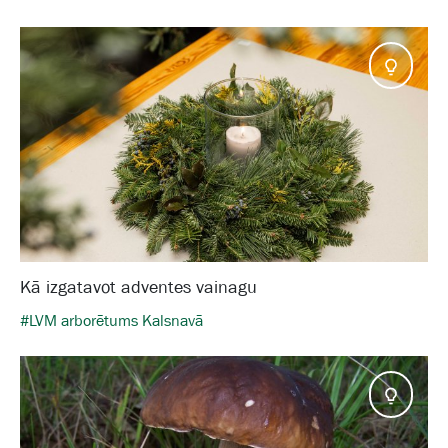
Pado
Kā izgatavot adventes vainagu
#LVM arborētums Kalsnavā
Pado