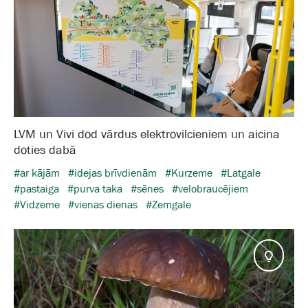
LVM un Vivi dod vārdus elektrovilcieniem un aicina
doties dabā
#ar kājām
#idejas brīvdienām
#Kurzeme
#Latgale
#pastaiga
#purva taka
#sēnes
#velobraucējiem
#Vidzeme
#vienas dienas
#Zemgale
Pado