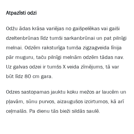
Atpazīsti odzi
Odžu ādas krāsa variējas no gaišpelēkas vai gaiši
dzeltenbrūnas līdz tumši sarkanbrūnai un pat pilnīgi
melnai. Odzēm raksturīga tumša zigzagveida līnija
pār muguru, taču pilnīgi melnām odzēm tādas nav.
Uz galvas odzei ir tumšs X veida zīmējums, tā var
būt līdz 80 cm gara.
Odzes sastopamas jauktu koku mežos ar laucēm un
pļavām, sūnu purvos, aizaugušos izcirtumos, kā arī
ceļmalās. Pa dienu tās bieži sildās saulē.