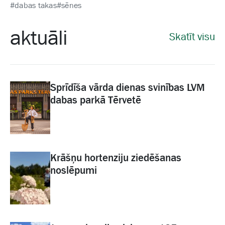
#dabas takas
#sēnes
aktuāli
Skatīt visu
Sprīdīša vārda dienas svinības LVM
dabas parkā Tērvetē
Krāšņu hortenziju ziedēšanas
noslēpumi