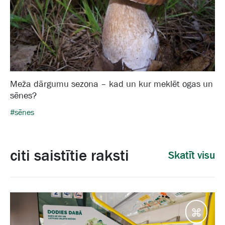
Meža dārgumu sezona – kad un kur meklēt ogas un
sēnes?
#sēnes
citi saistītie raksti
Skatīt visu
Galam