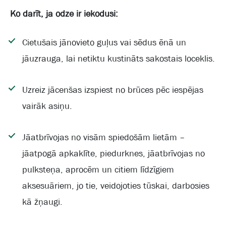
Ko darīt, ja odze ir iekodusi:
Cietušais jānovieto guļus vai sēdus ēnā un
jāuzrauga, lai netiktu kustināts sakostais loceklis.
Uzreiz jācenšas izspiest no brūces pēc iespējas
vairāk asiņu.
Jāatbrīvojas no visām spiedošām lietām –
jāatpogā apkaklīte, piedurknes, jāatbrīvojas no
pulksteņa, aprocēm un citiem līdzīgiem
aksesuāriem, jo tie, veidojoties tūskai, darbosies
kā žņaugi.