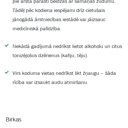
pie ārsta parasti beidzas ar samaņas zudumu.
Tādēļ pēc kodiena iespējami drīz cietušais
jānogādā ārstniecības iestādē vai jāizsauc
medicīniskā palīdzība.
Nekādā gadījumā nedrīkst lietot alkoholu un citus
tonizējošus dzērienus (kafiju, tēju).
Virs koduma vietas nedrīkst likt žņaugu – šāda
rīcība var izsaukt audu atmiršanu.
Birkas