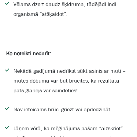
Vēlams dzert daudz šķidruma, tādējādi indi
organismā “atšķaidot”.
Ko noteikti nedarīt:
Nekādā gadījumā nedrīkst sūkt asinis ar muti –
mutes dobumā var būt brūcītes, kā rezultātā
pats glābējs var saindēties!
Nav ieteicams brūci griezt vai apdedzināt.
Jāņem vērā, ka mēģinājums pašam “aizskriet”