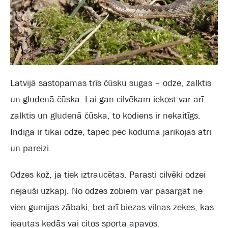
Latvijā sastopamas trīs čūsku sugas – odze, zalktis
un gludenā čūska. Lai gan cilvēkam iekost var arī
zalktis un gludenā čūska, to kodiens ir nekaitīgs.
Indīga ir tikai odze, tāpēc pēc koduma jārīkojas ātri
un pareizi.
Odzes kož, ja tiek iztraucētas. Parasti cilvēki odzei
nejauši uzkāpj. No odzes zobiem var pasargāt ne
vien gumijas zābaki, bet arī biezas vilnas zeķes, kas
ieautas kedās vai citos sporta apavos.