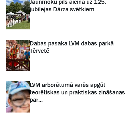
Jaunmoku pils aicina uz 125.
jubilejas Dārza svētkiem
Dabas pasaka LVM dabas parkā
Tērvetē
LVM arborētumā varēs apgūt
teorētiskas un praktiskas zināšanas
par...