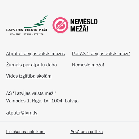
Atpūta Latvijas valsts mežos
Par AS "Latvijas valsts meži"
Žurnāls par atpūtu dabā
Nemēslo mežā!
Vides izglītība skolām
AS "Latvijas valsts meži"
Vaiņodes 1, Rīga, LV–1004, Latvija
atputa@lvm.lv
Lietošanas noteikumi
Privātuma politika