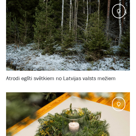
Pado
Atrodi eglīti svētkiem no Latvijas valsts mežiem
Pado