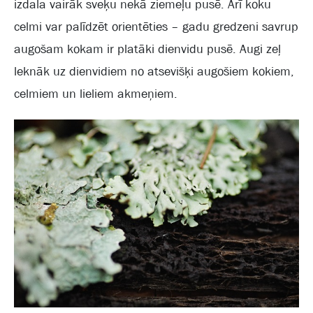
izdala vairāk sveķu nekā ziemeļu pusē. Arī koku
celmi var palīdzēt orientēties – gadu gredzeni savrup
augošam kokam ir platāki dienvidu pusē. Augi zeļ
leknāk uz dienvidiem no atsevišķi augošiem kokiem,
celmiem un lieliem akmeņiem.