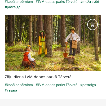
#kopā ar bērniem
#LVM dabas parks Tērvetē
#meža zvēri
#pastaiga
Galam
Zāļu diena LVM dabas parkā Tērvetē
#kopā ar bērniem
#LVM dabas parks Tērvetē
#pastaiga
#vasara