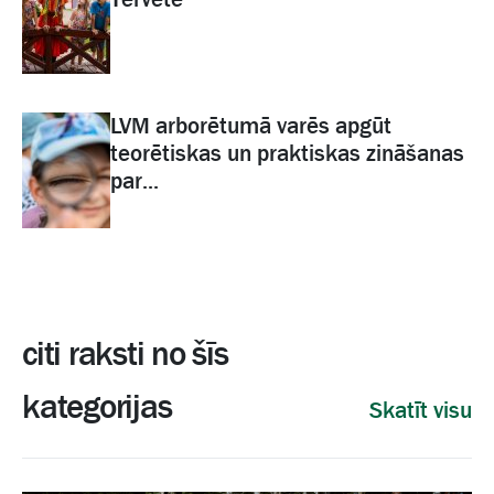
LVM arborētumā varēs apgūt
teorētiskas un praktiskas zināšanas
par...
citi raksti no šīs
kategorijas
Skatīt visu