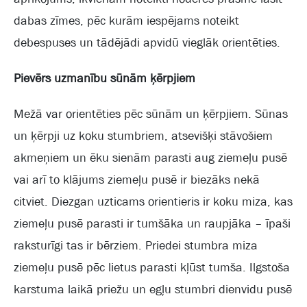
dabas zīmes, pēc kurām iespējams noteikt
debespuses un tādējādi apvidū vieglāk orientēties.
Pievērs uzmanību sūnām ķērpjiem
Mežā var orientēties pēc sūnām un ķērpjiem. Sūnas
un ķērpji uz koku stumbriem, atsevišķi stāvošiem
akmeņiem un ēku sienām parasti aug ziemeļu pusē
vai arī to klājums ziemeļu pusē ir biezāks nekā
citviet. Diezgan uzticams orientieris ir koku miza, kas
ziemeļu pusē parasti ir tumšāka un raupjāka – īpaši
raksturīgi tas ir bērziem. Priedei stumbra miza
ziemeļu pusē pēc lietus parasti kļūst tumša. Ilgstoša
karstuma laikā priežu un egļu stumbri dienvidu pusē