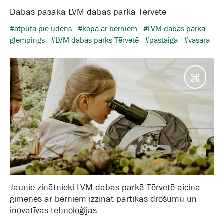
Dabas pasaka LVM dabas parkā Tērvetē
#atpūta pie ūdens
#kopā ar bērniem
#LVM dabas parka
glempings
#LVM dabas parks Tērvetē
#pastaiga
#vasara
Galam
Jaunie zinātnieki LVM dabas parkā Tērvetē aicina
ģimenes ar bērniem izzināt pārtikas drošumu un
inovatīvas tehnoloģijas