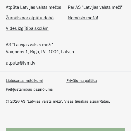
Atpūta Latvijas valsts mežos
Par AS "Latvijas valsts meži"
Žurnāls par atpūtu dabā
Nemēslo mežā!
Vides izglītība skolām
AS "Latvijas valsts meži"
Vaiņodes 1, Rīga, LV–1004, Latvija
atputa@lvm.lv
Lietošanas noteikumi
Privātuma politika
Piekļūstamības paziņojums
©
2026
AS "Latvijas valsts meži". Visas tiesības aizsargātas.