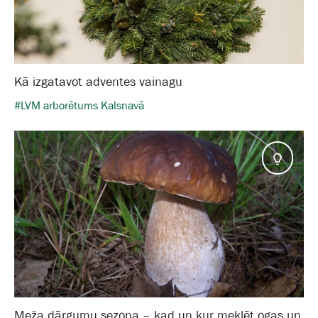
Kā izgatavot adventes vainagu
#LVM arborētums Kalsnavā
Pado
Meža dārgumu sezona – kad un kur meklēt ogas un