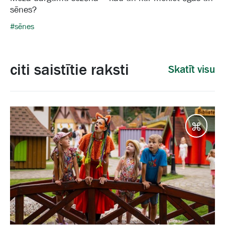
sēnes?
#sēnes
citi saistītie raksti
Skatīt visu
Galam