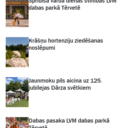
Sprīdīša vārda dienas svinības LVM
dabas parkā Tērvetē
Krāšņu hortenziju ziedēšanas
noslēpumi
Jaunmoku pils aicina uz 125.
jubilejas Dārza svētkiem
Dabas pasaka LVM dabas parkā
Tērvetē