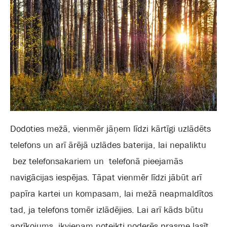
Dodoties mežā, vienmēr jāņem līdzi kārtīgi uzlādēts
telefons un arī ārējā uzlādes baterija, lai nepaliktu
bez telefonsakariem un telefonā pieejamās
navigācijas iespējas. Tāpat vienmēr līdzi jābūt arī
papīra kartei un kompasam, lai mežā neapmaldītos
tad, ja telefons tomēr izlādējies. Lai arī kāds būtu
aprīkojums, ikvienam noteikti noderēs prasme lasīt