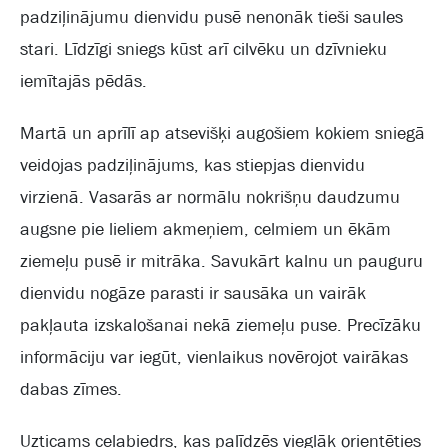
padziļinājumu dienvidu pusē nenonāk tieši saules
stari. Līdzīgi sniegs kūst arī cilvēku un dzīvnieku
iemītajās pēdās.
Martā un aprīlī ap atsevišķi augošiem kokiem sniegā
veidojas padziļinājums, kas stiepjas dienvidu
virzienā. Vasarās ar normālu nokrišņu daudzumu
augsne pie lieliem akmeņiem, celmiem un ēkām
ziemeļu pusē ir mitrāka. Savukārt kalnu un pauguru
dienvidu nogāze parasti ir sausāka un vairāk
pakļauta izskalošanai nekā ziemeļu puse. Precīzāku
informāciju var iegūt, vienlaikus novērojot vairākas
dabas zīmes.
Uzticams ceļabiedrs, kas palīdzēs vieglāk orientēties